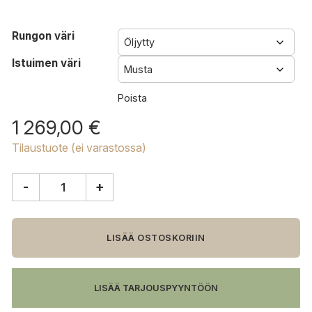
Rungon väri
Istuimen väri
Poista
1 269,00
€
Tilaustuote (ei varastossa)
-
+
Carl
Hansen
&
Søn
LISÄÄ OSTOSKORIIN
CH24
Wishbone
tuoli,
LISÄÄ TARJOUSPYYNTÖÖN
pyökki
määrä