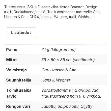
Tuotetunnus (SKU):
Ei saatavilla/-tietoa
Osastot:
Design-
tuolit
,
Ruokahuone/keittiö
,
Tuolit
Avainsanat tuotteelle
Carl
Hansen & Søn
,
CH24
,
Hans J. Wegner
,
tuoli
,
Wishbone
Lisätiedot
Paino
7 kg (kilogramma)
Mitat
59 × 50 × 85 cm (senttimetri)
Valmistaja
Carl Hansen & Søn
Suunnittelija
Hans J. Wegner
Toimitusaika
Varastostamme 1-2 arkipäivää,
arvio
tilaustuotteena noin 6-8 viikkoa.
Rungon väri
Lakattu, Saippuioitu, Öljytty