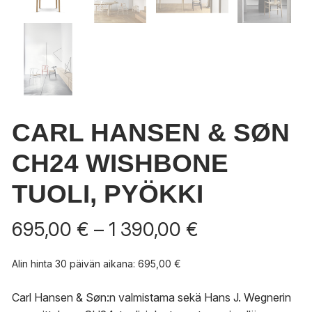
CARL HANSEN & SØN
CH24 WISHBONE
TUOLI, PYÖKKI
Hintaluokka:
695,00
€
–
1 390,00
€
695,00 €
-
Alin hinta 30 päivän aikana:
695,00
€
1
390,00 €
Carl Hansen & Søn:n valmistama sekä Hans J. Wegnerin