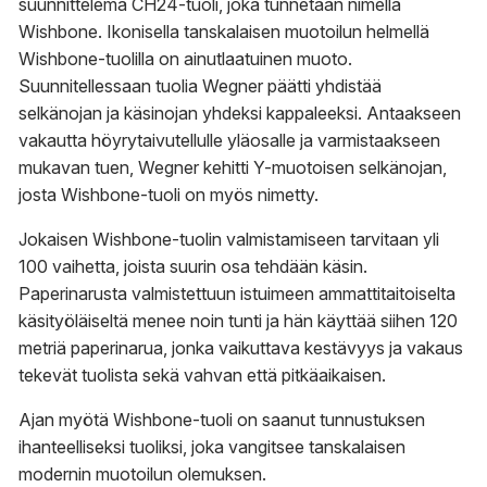
suunnittelema CH24-tuoli, joka tunnetaan nimellä
Wishbone. Ikonisella tanskalaisen muotoilun helmellä
Wishbone-tuolilla on ainutlaatuinen muoto.
Suunnitellessaan tuolia Wegner päätti yhdistää
selkänojan ja käsinojan yhdeksi kappaleeksi. Antaakseen
vakautta höyrytaivutellulle yläosalle ja varmistaakseen
mukavan tuen, Wegner kehitti Y-muotoisen selkänojan,
josta Wishbone-tuoli on myös nimetty.
Jokaisen Wishbone-tuolin valmistamiseen tarvitaan yli
100 vaihetta, joista suurin osa tehdään käsin.
Paperinarusta valmistettuun istuimeen ammattitaitoiselta
käsityöläiseltä menee noin tunti ja hän käyttää siihen 120
metriä paperinarua, jonka vaikuttava kestävyys ja vakaus
tekevät tuolista sekä vahvan että pitkäaikaisen.
Ajan myötä Wishbone-tuoli on saanut tunnustuksen
ihanteelliseksi tuoliksi, joka vangitsee tanskalaisen
modernin muotoilun olemuksen.