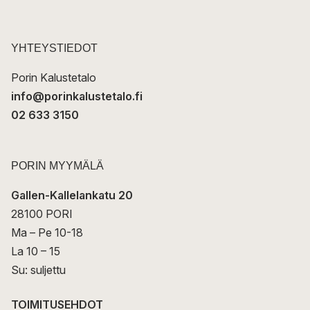
p
o
s
t
YHTEYSTIEDOT
i
Porin Kalustetalo
info@porinkalustetalo.fi
02 633 3150
PORIN MYYMÄLÄ
Gallen-Kallelankatu 20
28100 PORI
Ma – Pe 10-18
La 10 – 15
Su: suljettu
TOIMITUSEHDOT