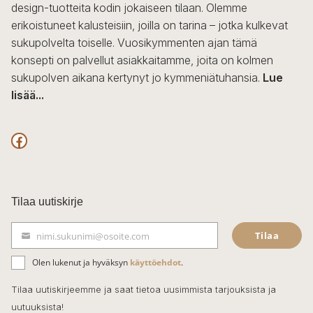
design-tuotteita kodin jokaiseen tilaan. Olemme
erikoistuneet kalusteisiin, joilla on tarina – jotka kulkevat
sukupolvelta toiselle. Vuosikymmenten ajan tämä
konsepti on palvellut asiakkaitamme, joita on kolmen
sukupolven aikana kertynyt jo kymmeniätuhansia.
Lue
lisää...
F
a
c
Tilaa uutiskirje
e
Tilaa
nimi.sukunimi@osoite.com
b
S
ä
o
Olen lukenut ja hyväksyn
käyttöehdot
.
h
k
o
Tilaa uutiskirjeemme ja saat tietoa uusimmista tarjouksista ja
ö
uutuuksista!
k