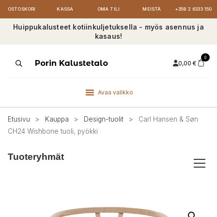
OSTOSKORI
KASSA
OMA TILI
MEISTÄ
+358 2 6333 150
Huippukalusteet kotiinkuljetuksella - myös asennus ja
kasaus!
0
Products
Porin Kalustetalo
0,00
€
search
Avaa valikko
Etusivu
>
Kauppa
>
Design-tuolit
>
Carl Hansen & Søn
CH24 Wishbone tuoli, pyökki
Tuoteryhmät