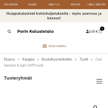
OSTOSKORI
KASSA
OMA TILI
MEISTÄ
+358 2 6333 150
Huippukalusteet kotiinkuljetuksella - myös asennus ja
kasaus!
0
Products
Porin Kalustetalo
0,00
€
search
Avaa valikko
Etusivu
>
Kauppa
>
Ruokahuone/keittiö
>
Tuolit
>
Carl
Hansen & Søn CH111 tuoli
Tuoteryhmät