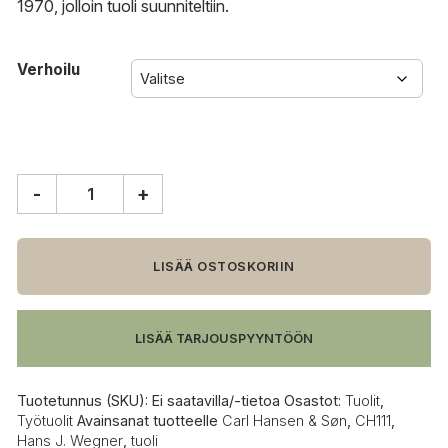
1970, jolloin tuoli suunniteltiin.
Verhoilu
-
+
Carl
Hansen
&
Søn
LISÄÄ OSTOSKORIIN
CH111
tuoli
määrä
LISÄÄ TARJOUSPYYNTÖÖN
Tuotetunnus (SKU):
Ei saatavilla/-tietoa
Osastot:
Tuolit
,
Työtuolit
Avainsanat tuotteelle
Carl Hansen & Søn
,
CH111
,
Hans J. Wegner
,
tuoli