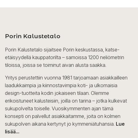
Porin Kalustetalo
Porin Kalustetalo sijaitsee Porin keskustassa, katse-
etäisyydellä kauppatorilta – samoissa 1200 neliömetrin
tiloissa, joissa se toiminut aivan alusta saakka.
Yritys perustettiin vuonna 1981 tarjoamaan asiakkailleen
laadukkaimpia ja kiinnostavimpia koti- ja ulkomaisia
design-tuotteita kodin jokaiseen tilaan. Olemme
erikoistuneet kalusteisiin, joilla on tarina – jotka kulkevat
sukupolvelta toiselle. Vuosikymmenten ajan tämä
konsepti on palvellut asiakkaitamme, joita on kolmen
sukupolven aikana kertynyt jo kymmeniätuhansia.
Lue
lisää...