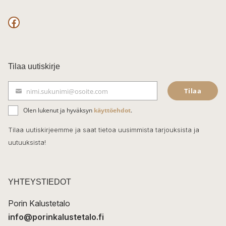
F
a
c
Tilaa uutiskirje
e
Tilaa
nimi.sukunimi@osoite.com
b
S
ä
o
Olen lukenut ja hyväksyn
käyttöehdot
.
h
k
o
Tilaa uutiskirjeemme ja saat tietoa uusimmista tarjouksista ja
ö
uutuuksista!
k
p
o
s
t
YHTEYSTIEDOT
i
Porin Kalustetalo
info@porinkalustetalo.fi