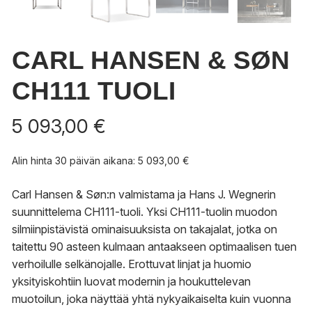
CARL HANSEN & SØN
CH111 TUOLI
5 093,00
€
Alin hinta 30 päivän aikana:
5 093,00
€
Carl Hansen & Søn:n valmistama ja Hans J. Wegnerin
suunnittelema CH111-tuoli. Yksi CH111-tuolin muodon
silmiinpistävistä ominaisuuksista on takajalat, jotka on
taitettu 90 asteen kulmaan antaakseen optimaalisen tuen
verhoilulle selkänojalle. Erottuvat linjat ja huomio
yksityiskohtiin luovat modernin ja houkuttelevan
muotoilun, joka näyttää yhtä nykyaikaiselta kuin vuonna