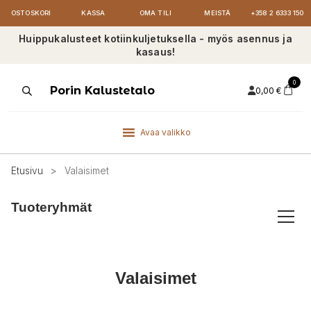
OSTOSKORI
KASSA
OMA TILI
MEISTÄ
+358 2 6333 150
Huippukalusteet kotiinkuljetuksella - myös asennus ja
kasaus!
0
Products
Porin Kalustetalo
0,00
€
search
Avaa valikko
Etusivu
>
Valaisimet
Tuoteryhmät
Valaisimet