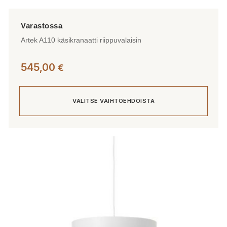
Artek A110 käsikranaatti riippuvalaisin
545,00
€
VALITSE VAIHTOEHDOISTA
Tällä
tuotteella
on
useampi
muunnelma.
Voit
tehdä
valinnat