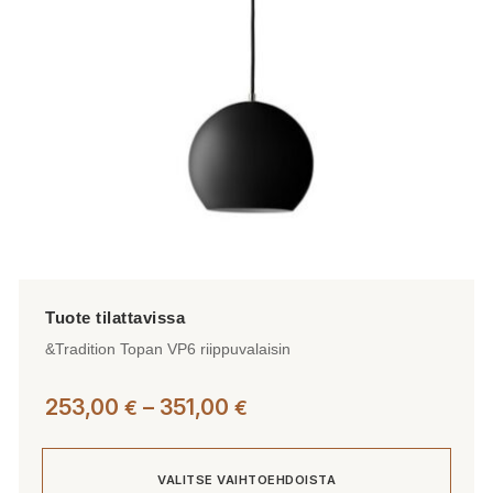
valinnat
tuotteen
sivulla.
&Tradition Topan VP6 riippuvalaisin
Hintaluokka:
253,00
–
351,00
€
€
253,00 €
-
VALITSE VAIHTOEHDOISTA
351,00 €