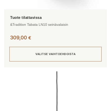
&Tradition Tabata LN10 seinävalaisin
309,00
€
VALITSE VAIHTOEHDOISTA
Tällä
tuotteella
on
useampi
muunnelma.
Voit
tehdä