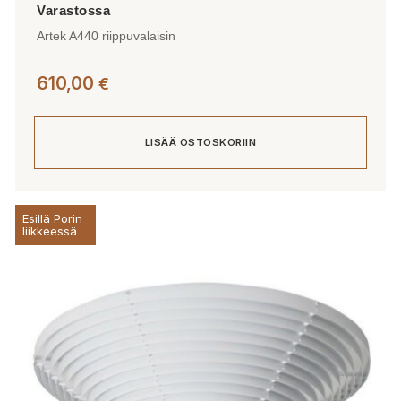
Artek A440 riippuvalaisin
610,00
€
LISÄÄ OSTOSKORIIN
Esillä Porin
liikkeessä