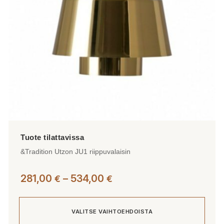
tuotteen
sivulla.
&Tradition Utzon JU1 riippuvalaisin
Hintaluokka:
281,00
–
534,00
€
€
281,00 €
-
VALITSE VAIHTOEHDOISTA
534,00 €