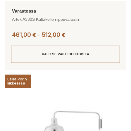
Artek A330S Kultakello riippuvalaisin
Hintaluokka:
461,00
–
512,00
€
€
461,00 €
-
VALITSE VAIHTOEHDOISTA
512,00 €
Tällä
Esillä Porin
tuotteella
liikkeessä
on
useampi
muunnelma.
Voit
tehdä
valinnat