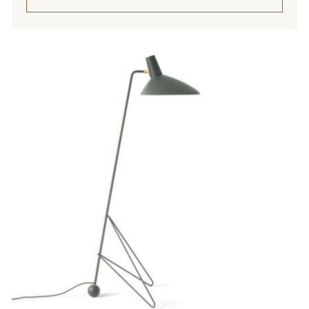
Tällä
tuotteella
on
useampi
muunnelma.
Voit
tehdä
valinnat
tuotteen
sivulla.