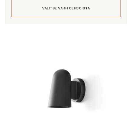
VALITSE VAIHTOEHDOISTA
Tällä
tuotteella
on
useampi
muunnelma.
Voit
tehdä
valinnat
tuotteen
sivulla.