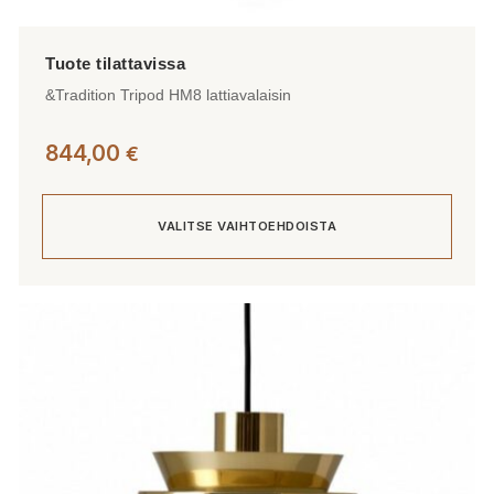
&Tradition Tripod HM8 lattiavalaisin
844,00
€
VALITSE VAIHTOEHDOISTA
Tällä
tuotteella
on
useampi
muunnelma.
Voit
tehdä
valinnat