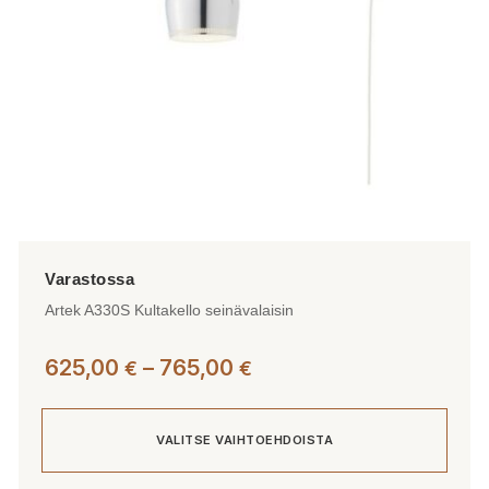
tuotteen
sivulla.
Artek A330S Kultakello seinävalaisin
Hintaluokka:
625,00
–
765,00
€
€
625,00 €
-
VALITSE VAIHTOEHDOISTA
765,00 €