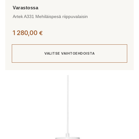
Artek A331 Mehiläispesä riippuvalaisin
1 280,00
€
VALITSE VAIHTOEHDOISTA
Tällä
tuotteella
on
useampi
muunnelma.
Voit
tehdä
valinnat
tuotteen