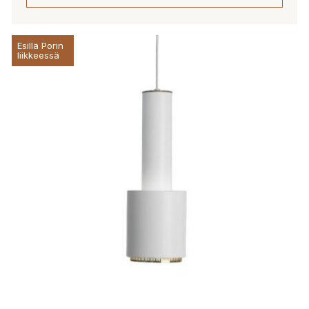
Esillä Porin
liikkeessä