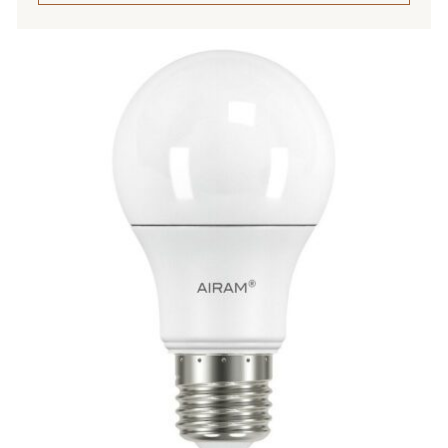
Tällä
tuotteella
on
useampi
muunnelma.
Voit
tehdä
valinnat
tuotteen
sivulla.