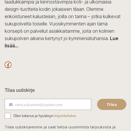
laadukkaimpia ja kiinnostavimpia koti- ja ulkomaisia
design-tuotteita kodin jokaiseen tilaan. Olemme
erikoistuneet kalusteisiin, joilla on tarina – jotka kulkevat
sukupolvelta toiselle. Vuosikymmenten ajan tämä
konsepti on palvellut asiakkaitamme, joita on kolmen
sukupolven aikana kertynyt jo kymmeniätuhansia.
Lue
lisää...
F
a
c
Tilaa uutiskirje
e
Tilaa
nimi.sukunimi@osoite.com
b
S
ä
o
Olen lukenut ja hyväksyn
käyttöehdot
.
h
k
o
Tilaa uutiskirjeemme ja saat tietoa uusimmista tarjouksista ja