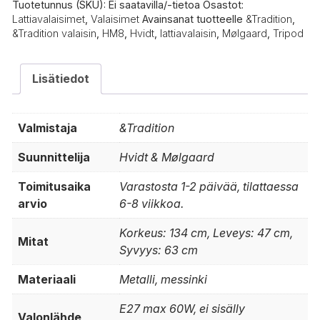
Tuotetunnus (SKU):
Ei saatavilla/-tietoa
Osastot:
Lattiavalaisimet
,
Valaisimet
Avainsanat tuotteelle
&Tradition
,
&Tradition valaisin
,
HM8
,
Hvidt
,
lattiavalaisin
,
Mølgaard
,
Tripod
Lisätiedot
Valmistaja
&Tradition
Suunnittelija
Hvidt & Mølgaard
Toimitusaika
Varastosta 1-2 päivää, tilattaessa
arvio
6-8 viikkoa.
Korkeus: 134 cm, Leveys: 47 cm,
Mitat
Syvyys: 63 cm
Materiaali
Metalli, messinki
E27 max 60W, ei sisälly
Valonlähde