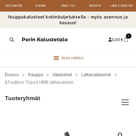
OSTOSKORI
KASSA
OMA TILI
MEISTÄ
+358 2 6333 150
Huippukalusteet kotiinkuljetuksella - myös asennus ja
kasaus!
0
Products
Porin Kalustetalo
0,00
€
search
Avaa valikko
Etusivu
>
Kauppa
>
Valaisimet
>
Lattiavalaisimet
>
&Tradition Tripod HM8 lattiavalaisin
Tuoteryhmät