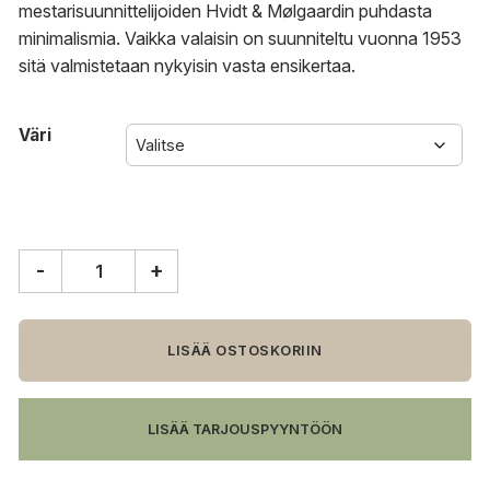
mestarisuunnittelijoiden Hvidt & Mølgaardin puhdasta
minimalismia. Vaikka valaisin on suunniteltu vuonna 1953
sitä valmistetaan nykyisin vasta ensikertaa.
Väri
-
+
&Tradition
Tripod
HM8
lattiavalaisin
LISÄÄ OSTOSKORIIN
määrä
LISÄÄ TARJOUSPYYNTÖÖN