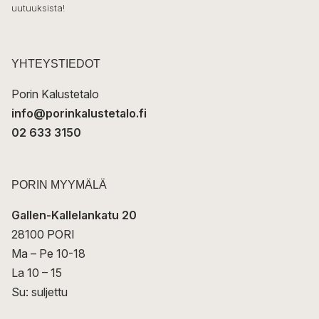
ö
uutuuksista!
k
p
o
s
t
YHTEYSTIEDOT
i
Porin Kalustetalo
info@porinkalustetalo.fi
02 633 3150
PORIN MYYMÄLÄ
Gallen-Kallelankatu 20
28100 PORI
Ma – Pe 10-18
La 10 – 15
Su: suljettu