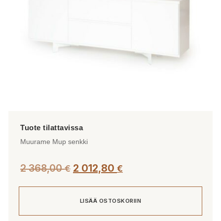
tuotteen
sivulla.
Muurame Mup senkki
2 368,00
2 012,80
€
€
LISÄÄ OSTOSKORIIN