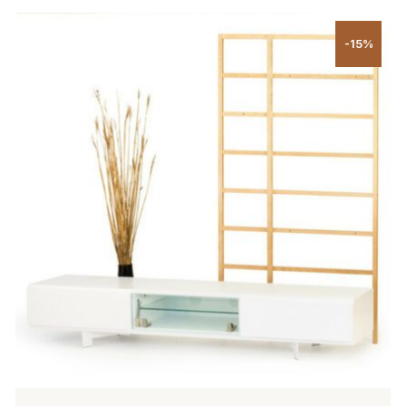
Tällä
tuotteella
-15%
on
useampi
muunnelma.
Voit
tehdä
valinnat
tuotteen
sivulla.