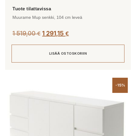
Muurame Mup senkki, 104 cm leveä
1 519,00
1 291,15
€
€
LISÄÄ OSTOSKORIIN
-15%