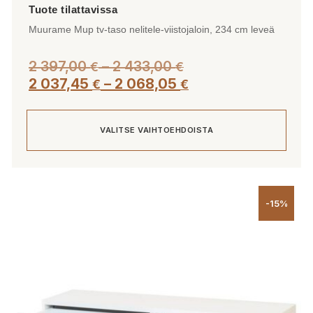
Muurame Mup tv-taso nelitele-viistojaloin, 234 cm leveä
Hintaluokka:
2 397,00
–
2 433,00
€
€
2
Hintaluokka:
2 037,45
–
2 068,05
€
€
397,00 €
2
-
037,45 €
VALITSE VAIHTOEHDOISTA
2
-
433,00 €
2
068,05 €
Tällä
tuotteella
-15%
on
useampi
muunnelma.
Voit
tehdä
valinnat