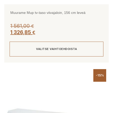
Muurame Mup tv-taso viivajaloin, 156 cm leveä
1 561,00
€
1 326,85
€
VALITSE VAIHTOEHDOISTA
Tällä
tuotteella
-15%
on
useampi
muunnelma.
Voit
tehdä
valinnat