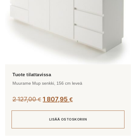
Muurame Mup senkki, 156 cm leveä
2 127,00
1 807,95
€
€
LISÄÄ OSTOSKORIIN