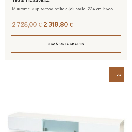
Muurame Mup tv-taso nelitele-jalustalla, 234 cm leveä
2 728,00
2 318,80
€
€
LISÄÄ OSTOSKORIIN
-15%