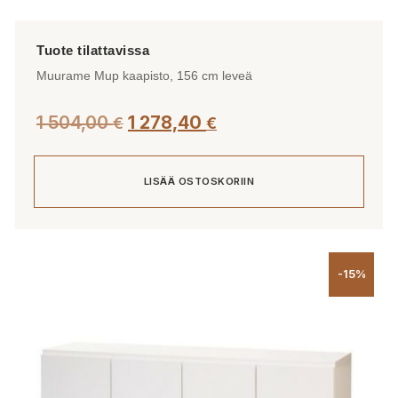
Muurame Mup kaapisto, 156 cm leveä
1 504,00
1 278,40
€
€
LISÄÄ OSTOSKORIIN
-15%