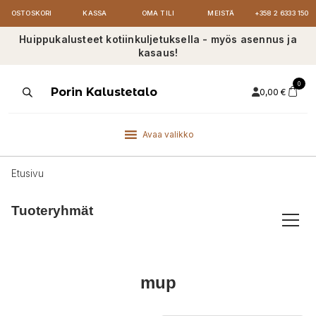
OSTOSKORI
KASSA
OMA TILI
MEISTÄ
+358 2 6333 150
Huippukalusteet kotiinkuljetuksella - myös asennus ja
kasaus!
0
Products
Porin Kalustetalo
0,00
€
search
Avaa valikko
Etusivu
Tuoteryhmät
mup