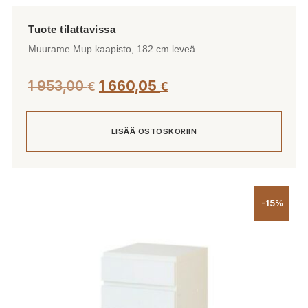
Muurame Mup kaapisto, 182 cm leveä
1 953,00
1 660,05
€
€
LISÄÄ OSTOSKORIIN
-15%