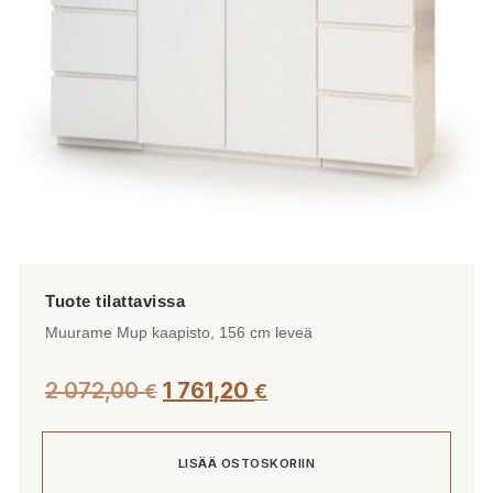
Muurame Mup kaapisto, 156 cm leveä
2 072,00
1 761,20
€
€
LISÄÄ OSTOSKORIIN