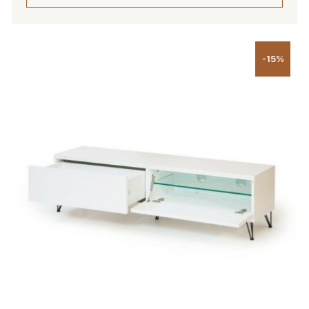
Tällä
tuotteella
-15%
on
useampi
muunnelma.
Voit
tehdä
valinnat
tuotteen
sivulla.