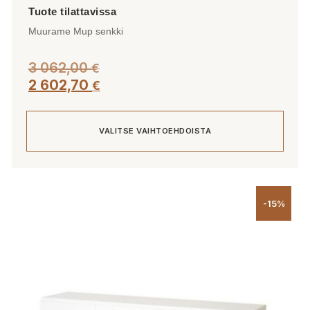
Muurame Mup senkki
3 062,00
€
2 602,70
€
VALITSE VAIHTOEHDOISTA
Tällä
tuotteella
-15%
on
useampi
muunnelma.
Voit
tehdä
valinnat