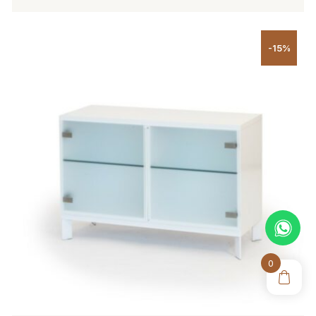
-15%
0