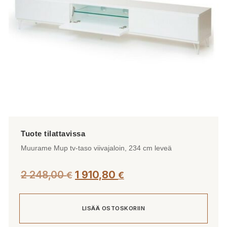
tuotteen
sivulla.
Muurame Mup tv-taso viivajaloin, 234 cm leveä
2 248,00
1 910,80
€
€
LISÄÄ OSTOSKORIIN