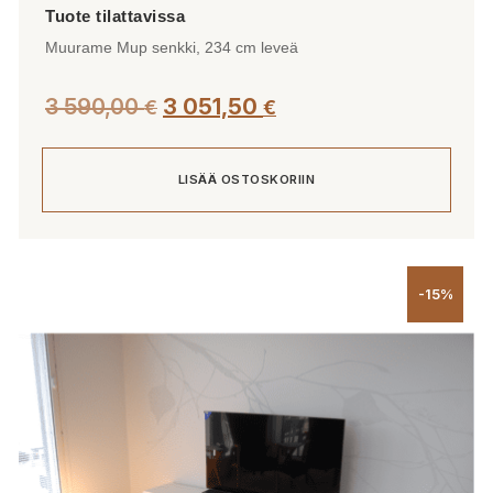
Muurame Mup senkki, 234 cm leveä
3 590,00
3 051,50
€
€
LISÄÄ OSTOSKORIIN
-15%