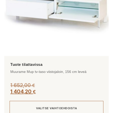
tuotteen
sivulla.
Muurame Mup tv-taso viistojaloin, 156 cm leveä
1 652,00
€
1 404,20
€
VALITSE VAIHTOEHDOISTA