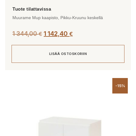
Muurame Mup kaapisto, Pikku-Kruunu keskellä
1 344,00
1 142,40
€
€
LISÄÄ OSTOSKORIIN
-15%