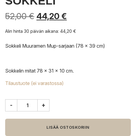
SOKKELI
52,00
€
44,20
€
Alin hinta 30 päivän aikana:
44,20
€
Sokkeli Muuramen Mup-sarjaan (78 x 39 cm)
Sokkelin mitat 78 x 31 x 10 cm.
Tilaustuote (ei varastossa)
-
+
Muurame
870
sokkeli
määrä
LISÄÄ OSTOSKORIIN