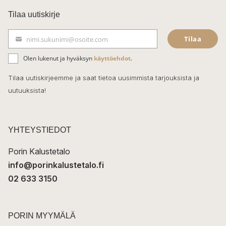
c
Tilaa uutiskirje
e
Tilaa
nimi.sukunimi@osoite.com
b
S
ä
o
Olen lukenut ja hyväksyn
käyttöehdot
.
h
k
o
Tilaa uutiskirjeemme ja saat tietoa uusimmista tarjouksista ja
ö
uutuuksista!
k
p
o
s
t
YHTEYSTIEDOT
i
Porin Kalustetalo
info@porinkalustetalo.fi
02 633 3150
PORIN MYYMÄLÄ