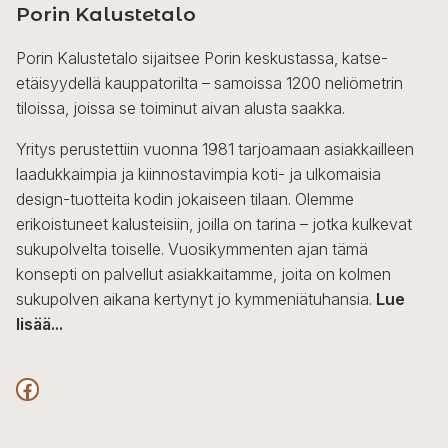
Porin Kalustetalo
Porin Kalustetalo sijaitsee Porin keskustassa, katse-
etäisyydellä kauppatorilta – samoissa 1200 neliömetrin
tiloissa, joissa se toiminut aivan alusta saakka.
Yritys perustettiin vuonna 1981 tarjoamaan asiakkailleen
laadukkaimpia ja kiinnostavimpia koti- ja ulkomaisia
design-tuotteita kodin jokaiseen tilaan. Olemme
erikoistuneet kalusteisiin, joilla on tarina – jotka kulkevat
sukupolvelta toiselle. Vuosikymmenten ajan tämä
konsepti on palvellut asiakkaitamme, joita on kolmen
sukupolven aikana kertynyt jo kymmeniätuhansia.
Lue
lisää...
F
a