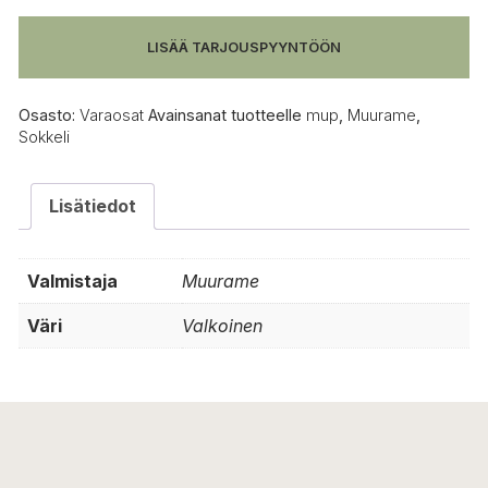
LISÄÄ TARJOUSPYYNTÖÖN
Osasto:
Varaosat
Avainsanat tuotteelle
mup
,
Muurame
,
Sokkeli
Lisätiedot
Valmistaja
Muurame
Väri
Valkoinen