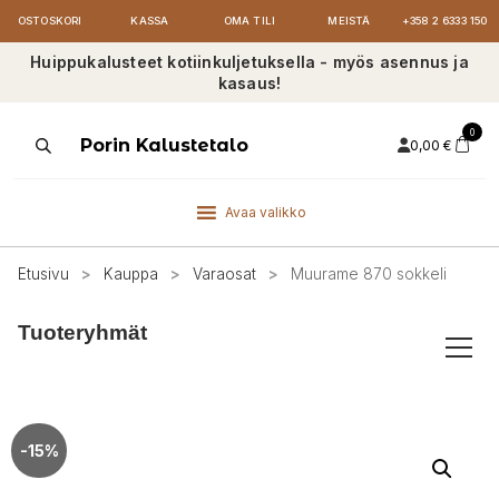
OSTOSKORI
KASSA
OMA TILI
MEISTÄ
+358 2 6333 150
Huippukalusteet kotiinkuljetuksella - myös asennus ja
kasaus!
0
Products
Porin Kalustetalo
0,00
€
search
Avaa valikko
Etusivu
>
Kauppa
>
Varaosat
>
Muurame 870 sokkeli
Tuoteryhmät
-15%