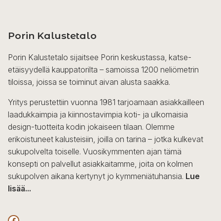
Porin Kalustetalo
Porin Kalustetalo sijaitsee Porin keskustassa, katse-
etäisyydellä kauppatorilta – samoissa 1200 neliömetrin
tiloissa, joissa se toiminut aivan alusta saakka.
Yritys perustettiin vuonna 1981 tarjoamaan asiakkailleen
laadukkaimpia ja kiinnostavimpia koti- ja ulkomaisia
design-tuotteita kodin jokaiseen tilaan. Olemme
erikoistuneet kalusteisiin, joilla on tarina – jotka kulkevat
sukupolvelta toiselle. Vuosikymmenten ajan tämä
konsepti on palvellut asiakkaitamme, joita on kolmen
sukupolven aikana kertynyt jo kymmeniätuhansia.
Lue
lisää...