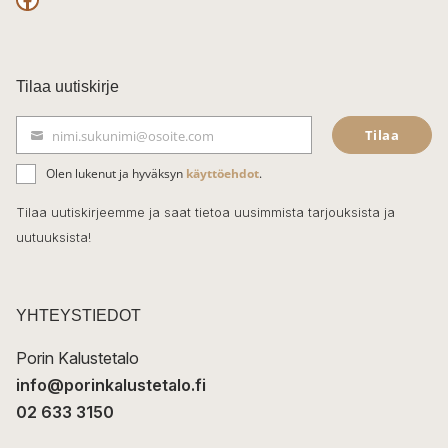
F
a
c
Tilaa uutiskirje
e
Tilaa
nimi.sukunimi@osoite.com
b
S
ä
o
Olen lukenut ja hyväksyn
käyttöehdot
.
h
k
o
Tilaa uutiskirjeemme ja saat tietoa uusimmista tarjouksista ja
ö
uutuuksista!
k
p
o
s
t
YHTEYSTIEDOT
i
Porin Kalustetalo
info@porinkalustetalo.fi
02 633 3150