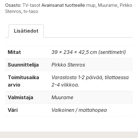
määrä
Osasto:
TV-tasot
Avainsanat tuotteelle
mup
,
Muurame
,
Pirkko
Stenros
,
tv-taso
Lisätiedot
Mitat
39 × 234 × 42,5 cm (senttimetri)
Suunnittelija
Pirkko Stenros
Toimitusaika
Varastosta 1-2 päivää, tilattaessa
arvio
2-4 viikkoa.
Valmistaja
Muurame
Väri
Valkoinen / mattahopea