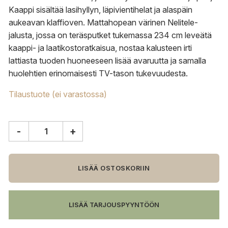
Kaappi sisältää lasihyllyn, läpivientihelat ja alaspäin
aukeavan klaffioven. Mattahopean värinen Nelitele-
jalusta, jossa on teräsputket tukemassa 234 cm leveätä
kaappi- ja laatikostoratkaisua, nostaa kalusteen irti
lattiasta tuoden huoneeseen lisää avaruutta ja samalla
huolehtien erinomaisesti TV-tason tukevuudesta.
Tilaustuote (ei varastossa)
-
+
Muurame
Mup
tv-
taso
LISÄÄ OSTOSKORIIN
nelitele-
jalustalla,
234
LISÄÄ TARJOUSPYYNTÖÖN
cm
leveä