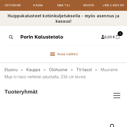
OSTOSKORI
KASSA
OMA TILI
MEISTÄ
+358 2 6333 150
Huippukalusteet kotiinkuljetuksella - myös asennus ja
kasaus!
0
Products
Porin Kalustetalo
0,00
€
search
Avaa valikko
Etusivu
>
Kauppa
>
Olohuone
>
TV-tasot
>
Muurame
Mup tv-taso nelitele-jalustalla, 234 cm leveä
Tuoteryhmät