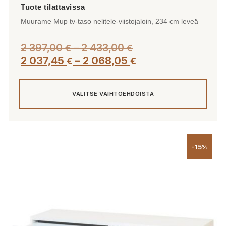
Muurame Mup tv-taso nelitele-viistojaloin, 234 cm leveä
Hintaluokka:
2 397,00
–
2 433,00
€
€
2
Hintaluokka:
2 037,45
–
2 068,05
€
€
397,00 €
2
-
037,45 €
VALITSE VAIHTOEHDOISTA
2
-
433,00 €
2
068,05 €
Tällä
tuotteella
-15%
on
useampi
muunnelma.
Voit
tehdä
valinnat