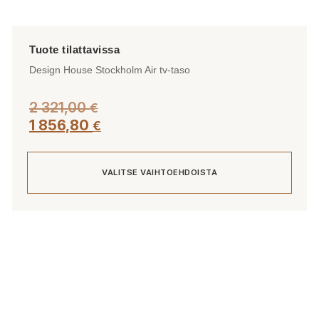
Design House Stockholm Air tv-taso
2 321,00
€
1 856,80
€
VALITSE VAIHTOEHDOISTA
Tällä
tuotteella
on
useampi
muunnelma.
Voit