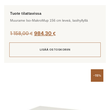
Muurame Iso-MakroMup 156 cm leveä, lasihyllyllä
1 158,00
984,30
€
€
LISÄÄ OSTOSKORIIN
-15%