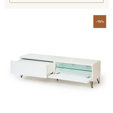
Tällä
tuotteella
-15%
on
useampi
muunnelma.
Voit
tehdä
valinnat
tuotteen
sivulla.