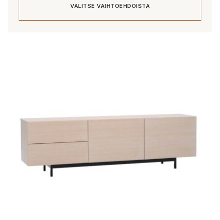
VALITSE VAIHTOEHDOISTA
-
4
317,00 €
Tällä
tuotteella
on
useampi
muunnelma.
Voit
tehdä
valinnat
tuotteen
sivulla.