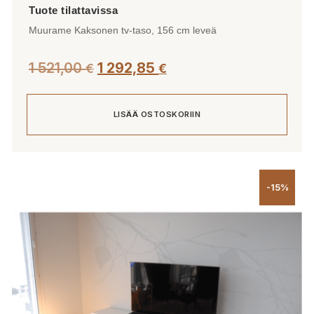
Muurame Kaksonen tv-taso, 156 cm leveä
1 521,00
1 292,85
€
€
LISÄÄ OSTOSKORIIN
-15%