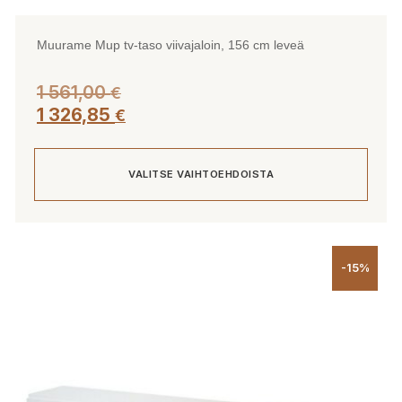
Muurame Mup tv-taso viivajaloin, 156 cm leveä
1 561,00
€
1 326,85
€
VALITSE VAIHTOEHDOISTA
Tällä
tuotteella
-15%
on
useampi
muunnelma.
Voit
tehdä
valinnat