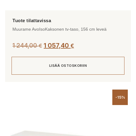
Muurame AvoIsoKaksonen tv-taso, 156 cm leveä
1 244,00
1 057,40
€
€
LISÄÄ OSTOSKORIIN
-15%