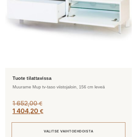
tuotteen
sivulla.
Muurame Mup tv-taso viistojaloin, 156 cm leveä
1 652,00
€
1 404,20
€
VALITSE VAIHTOEHDOISTA