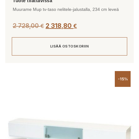
Muurame Mup tv-taso nelitele-jalustalla, 234 cm leveä
2 728,00
2 318,80
€
€
LISÄÄ OSTOSKORIIN
-15%