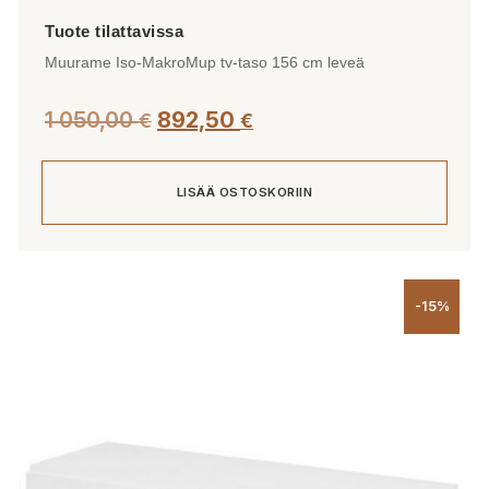
Muurame Iso-MakroMup tv-taso 156 cm leveä
1 050,00
892,50
€
€
LISÄÄ OSTOSKORIIN
-15%