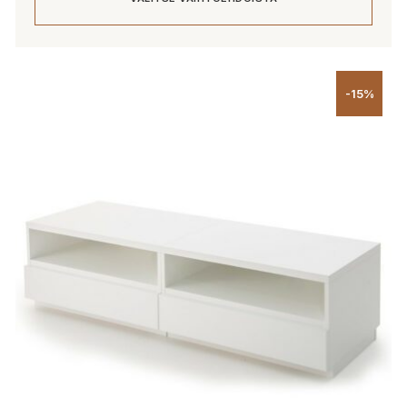
-
2
490,00 €
Tällä
tuotteella
-15%
on
useampi
muunnelma.
Voit
tehdä
valinnat
tuotteen
sivulla.