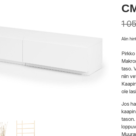
C
1 0
Alin hi
Pirkko
Makrom
taso. 
niin v
Kaapin 
ole las
Jos hal
kaapin
tason.
loppuv
Muuram