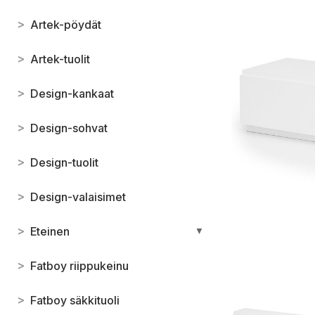
>
Artek-pöydät
>
Artek-tuolit
>
Design-kankaat
>
Design-sohvat
>
Design-tuolit
>
Design-valaisimet
>
Eteinen
▼
>
Fatboy riippukeinu
>
Fatboy säkkituoli