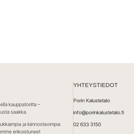
YHTEYSTIEDOT
Porin Kalustetalo
ellä kauppatorilta –
lusta saakka.
info@porinkalustetalo.fi
dukkaimpia ja kiinnostavimpia
02 633 3150
Olemme erikoistuneet