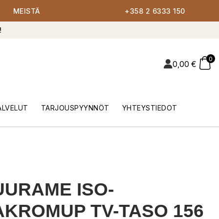
MEISTÄ
+358 2 6333 150
!
0
0,00
€
ALVELUT
TARJOUSPYYNNÖT
YHTEYSTIEDOT
URAME ISO-
KROMUP TV-TASO 156