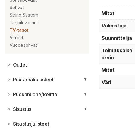
Sohvat
Mitat
String System
Tarjoiluvaunut
Valmistaja
TV-tasot
Suunnittelija
Vitriinit
Vuodesohvat
Toimitusaika
arvio
>
Outlet
Mitat
>
Puutarhakalusteet
▼
Väri
>
Ruokahuone/keittiö
▼
>
Sisustus
▼
>
Sisustusjulisteet