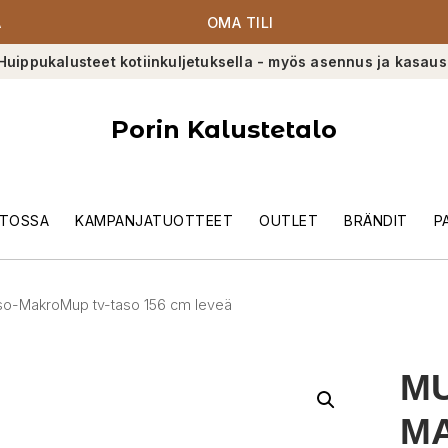
A
OMA TILI
Huippukalusteet kotiinkuljetuksella - myös asennus ja kasaus
Porin Kalustetalo
TOSSA
KAMPANJATUOTTEET
OUTLET
BRÄNDIT
P
o-MakroMup tv-taso 156 cm leveä
MU
MA