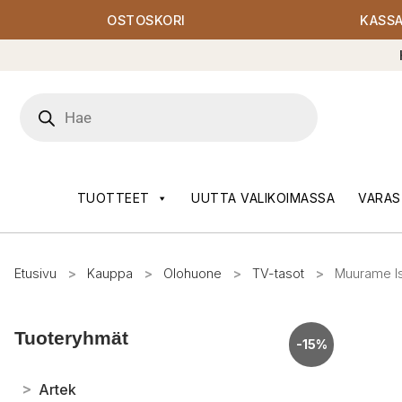
OSTOSKORI
KASS
Products
search
TUOTTEET
UUTTA VALIKOIMASSA
VARAS
Etusivu
>
Kauppa
>
Olohuone
>
TV-tasot
>
Muurame Is
Tuoteryhmät
-15%
>
Artek