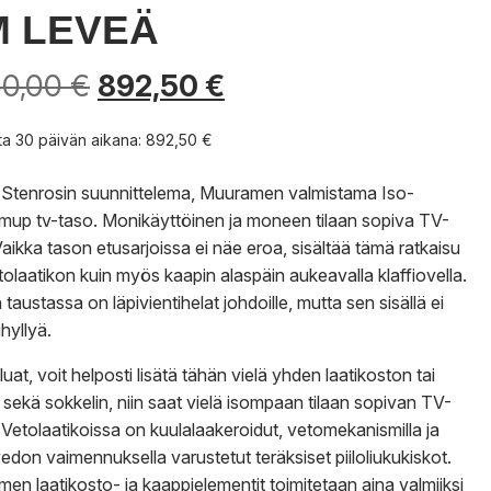
M LEVEÄ
50,00
€
892,50
€
nta 30 päivän aikana:
892,50
€
 Stenrosin suunnittelema, Muuramen valmistama Iso-
up tv-taso. Monikäyttöinen ja moneen tilaan sopiva TV-
Vaikka tason etusarjoissa ei näe eroa, sisältää tämä ratkaisu
etolaatikon kuin myös kaapin alaspäin aukeavalla klaffiovella.
taustassa on läpivientihelat johdoille, mutta sen sisällä ei
ihyllyä.
uat, voit helposti lisätä tähän vielä yhden laatikoston tai
 sekä sokkelin, niin saat vielä isompaan tilaan sopivan TV-
 Vetolaatikoissa on kuulalaakeroidut, vetomekanismilla ja
edon vaimennuksella varustetut teräksiset piiloliukukiskot.
en laatikosto- ja kaappielementit toimitetaan aina valmiiksi