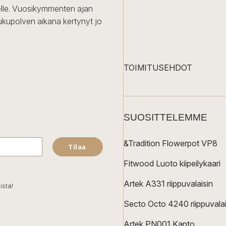
iselle. Vuosikymmenten ajan
ukupolven aikana kertynyt jo
TOIMITUSEHDOT
SUOSITTELEMME
&Tradition Flowerpot VP8
Tilaa
Fitwood Luoto kiipeilykaari
Artek A331 riippuvalaisin
ista!
Secto Octo 4240 riippuvalai
Artek PN001 Kanto