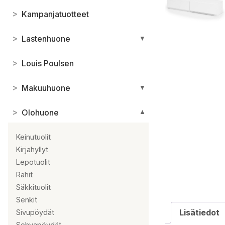
>
Kampanjatuotteet
>
Lastenhuone
▼
>
Louis Poulsen
>
Makuuhuone
▼
>
Olohuone
▼
Keinutuolit
Kirjahyllyt
Lepotuolit
Rahit
Säkkituolit
Senkit
Lisätiedot
Sivupöydät
Sohvapöydät