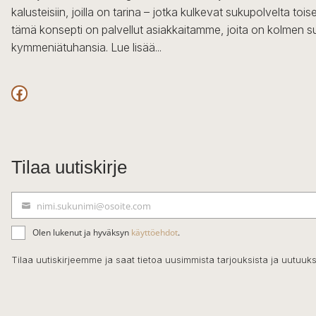
kalusteisiin, joilla on tarina – jotka kulkevat sukupolvelta to
tämä konsepti on palvellut asiakkaitamme, joita on kolmen s
kymmeniätuhansia.
Lue lisää...
Facebook
Tilaa uutiskirje
nimi.sukunimi@osoite.com
S
ä
Olen lukenut ja hyväksyn
käyttöehdot
.
h
k
Tilaa uutiskirjeemme ja saat tietoa uusimmista tarjouksista ja uutuuks
ö
p
o