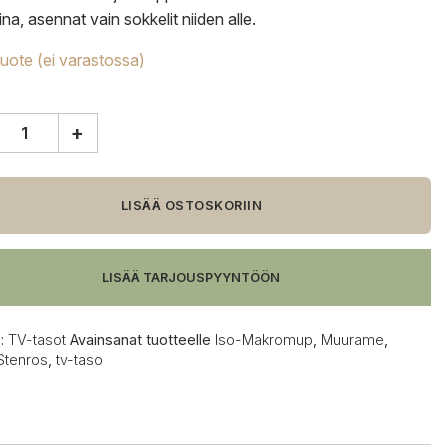
na, asennat vain sokkelit niiden alle.
tuote (ei varastossa)
+
ame
oMup
LISÄÄ OSTOSKORIIN
LISÄÄ TARJOUSPYYNTÖÖN
:
TV-tasot
Avainsanat tuotteelle
Iso-Makromup
,
Muurame
,
Stenros
,
tv-taso