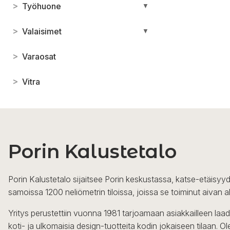
>
Työhuone
▼
>
Valaisimet
▼
>
Varaosat
>
Vitra
Porin Kalustetalo
Porin Kalustetalo sijaitsee Porin keskustassa, katse-etäisyyd
samoissa 1200 neliömetrin tiloissa, joissa se toiminut aivan a
Yritys perustettiin vuonna 1981 tarjoamaan asiakkailleen laa
koti- ja ulkomaisia design-tuotteita kodin jokaiseen tilaan. 