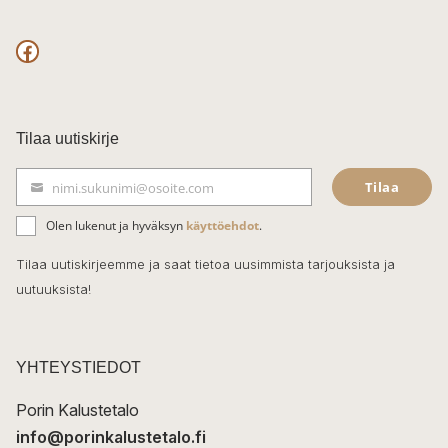
F
a
c
Tilaa uutiskirje
e
Tilaa
nimi.sukunimi@osoite.com
b
S
ä
o
Olen lukenut ja hyväksyn
käyttöehdot
.
h
k
o
Tilaa uutiskirjeemme ja saat tietoa uusimmista tarjouksista ja
ö
uutuuksista!
k
p
o
s
t
YHTEYSTIEDOT
i
Porin Kalustetalo
info@porinkalustetalo.fi