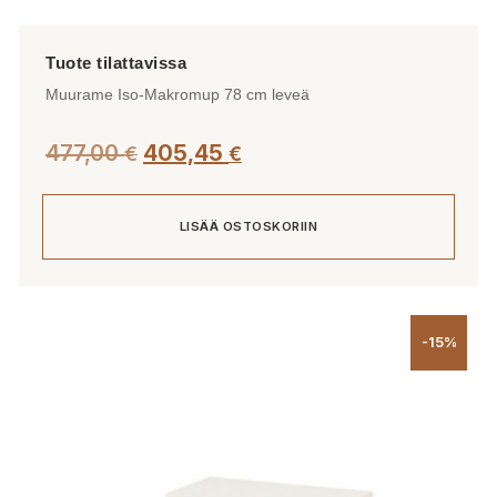
Muurame Iso-Makromup 78 cm leveä
477,00
405,45
€
€
LISÄÄ OSTOSKORIIN
-15%