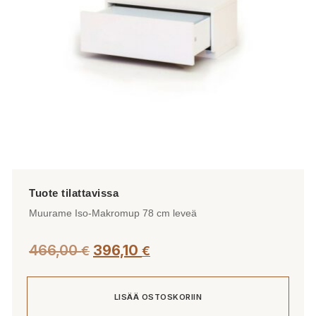
Muurame Iso-Makromup 78 cm leveä
466,00
396,10
€
€
LISÄÄ OSTOSKORIIN