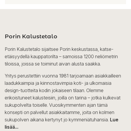
Porin Kalustetalo
Porin Kalustetalo sijaitsee Porin keskustassa, katse-
etäisyydellä kauppatorilta – samoissa 1200 neliömetrin
tiloissa, joissa se toiminut aivan alusta saakka.
Yritys perustettiin vuonna 1981 tarjoamaan asiakkailleen
laadukkaimpia ja kiinnostavimpia koti- ja ulkomaisia
design-tuotteita kodin jokaiseen tilaan. Olemme
erikoistuneet kalusteisiin, joilla on tarina – jotka kulkevat
sukupolvelta toiselle. Vuosikymmenten ajan tämä
konsepti on palvellut asiakkaitamme, joita on kolmen
sukupolven aikana kertynyt jo kymmeniätuhansia.
Lue
lisää...