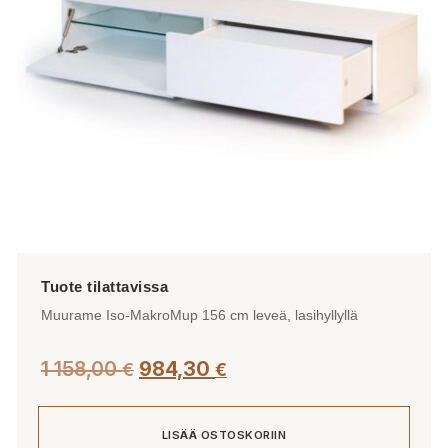
Muurame Iso-MakroMup 156 cm leveä, lasihyllyllä
1 158,00
984,30
€
€
LISÄÄ OSTOSKORIIN