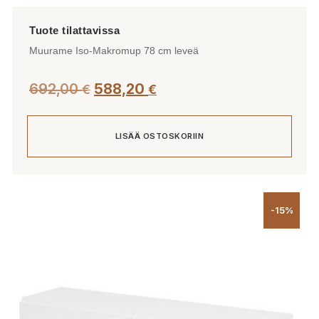
Muurame Iso-Makromup 78 cm leveä
692,00
588,20
€
€
LISÄÄ OSTOSKORIIN
-15%