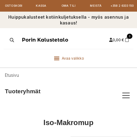
OSTOSKORI
KASSA
OMA TILI
MEISTÄ
+358 2 6333 150
Huippukalusteet kotiinkuljetuksella - myös asennus ja
kasaus!
0
Products
Porin Kalustetalo
0,00
€
search
Avaa valikko
Etusivu
Tuoteryhmät
Iso-Makromup