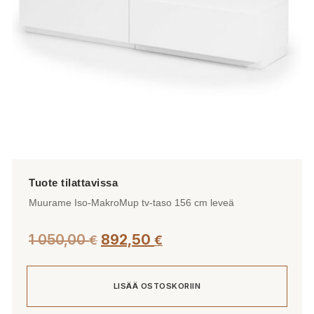
Muurame Iso-MakroMup tv-taso 156 cm leveä
1 050,00
892,50
€
€
LISÄÄ OSTOSKORIIN