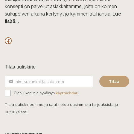
konsepti on palvellut asiakkaitamme, joita on kolmen
sukupolven aikana kertynyt jo kymmeniätuhansia.
Lue
lisää...
F
a
c
Tilaa uutiskirje
e
Tilaa
nimi.sukunimi@osoite.com
b
S
ä
o
Olen lukenut ja hyväksyn
käyttöehdot
.
h
k
o
Tilaa uutiskirjeemme ja saat tietoa uusimmista tarjouksista ja
ö
uutuuksista!
k
p
o
s