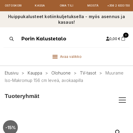
OSTOSKORI
KASSA
OMA TILI
MEISTÄ
+358 2 6333 150
Huippukalusteet kotiinkuljetuksella - myös asennus ja
kasaus!
0
Products
Porin Kalustetalo
0,00
€
search
Avaa valikko
Etusivu
>
Kauppa
>
Olohuone
>
TV-tasot
>
Muurame
Iso-Makromup 156 cm leveä, avokaapilla
Tuoteryhmät
-15%