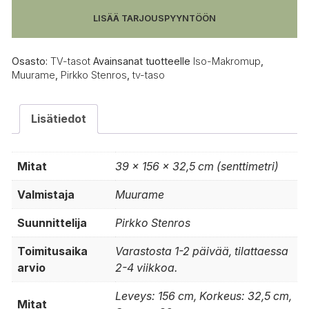
avokaapilla
LISÄÄ TARJOUSPYYNTÖÖN
määrä
Osasto:
TV-tasot
Avainsanat tuotteelle
Iso-Makromup
,
Muurame
,
Pirkko Stenros
,
tv-taso
Lisätiedot
Mitat
39 × 156 × 32,5 cm (senttimetri)
Valmistaja
Muurame
Suunnittelija
Pirkko Stenros
Toimitusaika
Varastosta 1-2 päivää, tilattaessa
arvio
2-4 viikkoa.
Leveys: 156 cm, Korkeus: 32,5 cm,
Mitat