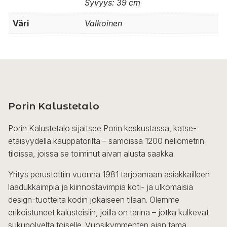
Syvyys: 39 cm
Väri
Valkoinen
Porin Kalustetalo
Porin Kalustetalo sijaitsee Porin keskustassa, katse-
etäisyydellä kauppatorilta – samoissa 1200 neliömetrin
tiloissa, joissa se toiminut aivan alusta saakka.
Yritys perustettiin vuonna 1981 tarjoamaan asiakkailleen
laadukkaimpia ja kiinnostavimpia koti- ja ulkomaisia
design-tuotteita kodin jokaiseen tilaan. Olemme
erikoistuneet kalusteisiin, joilla on tarina – jotka kulkevat
sukupolvelta toiselle. Vuosikymmenten ajan tämä