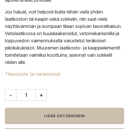
läpivientihelat johdoille.
Jos haluat, voit helposti lisätä tähän vielä yhden
laatikoston tai kaapin sekä sokkelin, niin saat vielä
näyttävämmän ja isompaan tilaan sopivan tasoratkaisun.
Vetolaatikossa on kuulalaakeroidut, vetomekanismilla ja
loppuvedon vaimennuksella varustetut teräksiset
piiloliukukiskot. Muuramen laatikosto- ja kaappielementit
toimitetaan valmiiksi koottuina, asennat vain sokkelit
niiden alle.
Tilaustuote (ei varastossa)
-
+
Muurame
Iso-
Makromup
156
LISÄÄ OSTOSKORIIN
cm
leveä,