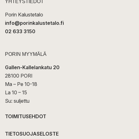
t
YHTEYSTIEDOT
i
Porin Kalustetalo
info@porinkalustetalo.fi
02 633 3150
PORIN MYYMÄLÄ
Gallen-Kallelankatu 20
28100 PORI
Ma – Pe 10-18
La 10 – 15
Su: suljettu
TOIMITUSEHDOT
TIETOSUOJASELOSTE