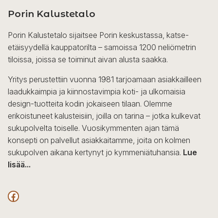
Porin Kalustetalo
Porin Kalustetalo sijaitsee Porin keskustassa, katse-
etäisyydellä kauppatorilta – samoissa 1200 neliömetrin
tiloissa, joissa se toiminut aivan alusta saakka.
Yritys perustettiin vuonna 1981 tarjoamaan asiakkailleen
laadukkaimpia ja kiinnostavimpia koti- ja ulkomaisia
design-tuotteita kodin jokaiseen tilaan. Olemme
erikoistuneet kalusteisiin, joilla on tarina – jotka kulkevat
sukupolvelta toiselle. Vuosikymmenten ajan tämä
konsepti on palvellut asiakkaitamme, joita on kolmen
sukupolven aikana kertynyt jo kymmeniätuhansia.
Lue
lisää...
F