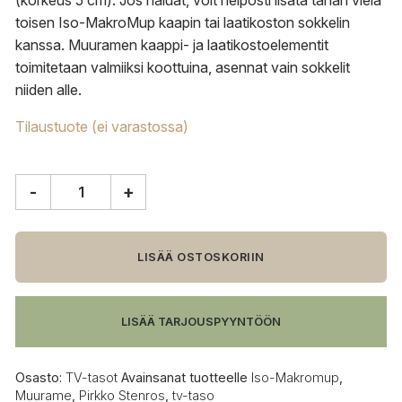
(korkeus 5 cm). Jos haluat, voit helposti lisätä tähän vielä
toisen Iso-MakroMup kaapin tai laatikoston sokkelin
kanssa. Muuramen kaappi- ja laatikostoelementit
toimitetaan valmiiksi koottuina, asennat vain sokkelit
niiden alle.
Tilaustuote (ei varastossa)
-
+
Muurame
Iso-
Makromup
78
LISÄÄ OSTOSKORIIN
cm
leveä
määrä
LISÄÄ TARJOUSPYYNTÖÖN
Osasto:
TV-tasot
Avainsanat tuotteelle
Iso-Makromup
,
Muurame
,
Pirkko Stenros
,
tv-taso