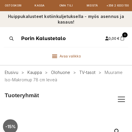
OSTOSKORI
KASSA
OMA TILI
MEISTÄ
+358 2 6333 150
Huippukalusteet kotiinkuljetuksella - myös asennus ja
kasaus!
0
Products
Porin Kalustetalo
0,00
€
search
Avaa valikko
Etusivu
>
Kauppa
>
Olohuone
>
TV-tasot
>
Muurame
Iso-Makromup 78 cm leveä
Tuoteryhmät
-15%