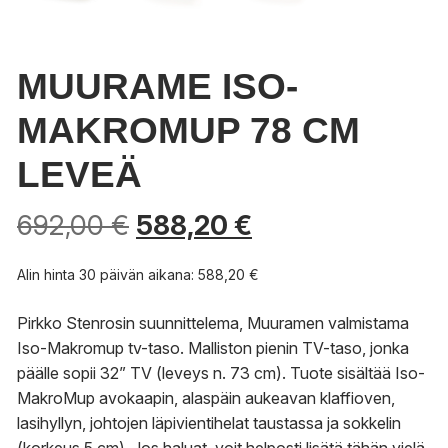
MUURAME ISO-
MAKROMUP 78 CM
LEVEÄ
692,00
€
588,20
€
Alin hinta 30 päivän aikana:
588,20
€
Pirkko Stenrosin suunnittelema, Muuramen valmistama
Iso-Makromup tv-taso. Malliston pienin TV-taso, jonka
päälle sopii 32” TV (leveys n. 73 cm). Tuote sisältää Iso-
MakroMup avokaapin, alaspäin aukeavan klaffioven,
lasihyllyn, johtojen läpivientihelat taustassa ja sokkelin