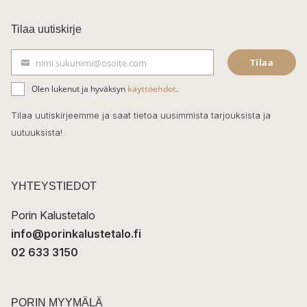
a
c
Tilaa uutiskirje
e
Tilaa
nimi.sukunimi@osoite.com
b
S
ä
o
Olen lukenut ja hyväksyn
käyttöehdot
.
h
k
o
Tilaa uutiskirjeemme ja saat tietoa uusimmista tarjouksista ja
ö
uutuuksista!
k
p
o
s
t
YHTEYSTIEDOT
i
Porin Kalustetalo
info@porinkalustetalo.fi
02 633 3150
PORIN MYYMÄLÄ