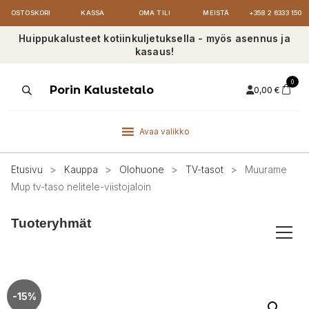
OSTOSKORI
KASSA
OMA TILI
MEISTÄ
+358 2 6333 150
Huippukalusteet kotiinkuljetuksella - myös asennus ja
kasaus!
0
Products
Porin Kalustetalo
0,00
€
search
Avaa valikko
Etusivu
>
Kauppa
>
Olohuone
>
TV-tasot
>
Muurame
Mup tv-taso nelitele-viistojaloin
Tuoteryhmät
-15%