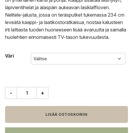
on yhtenäinen kansi ja pohja. Kaappi sisältää lasihyllyn,
läpivientihelat ja alaspäin aukeavan lasiklaffioven.
Nelitele-jalusta, jossa on teräsputket tukemassa 234 cm
leveätä kaappi- ja laatikostoratkaisua, nostaa kalusteen
irti lattiasta tuoden huoneeseen lisää avaruutta ja samalla
huolehtien erinomaisesti TV-tason tukevuudesta.
Väri
-
+
Muurame
Mup
tv-
taso
LISÄÄ OSTOSKORIIN
nelitele-
viistojaloin