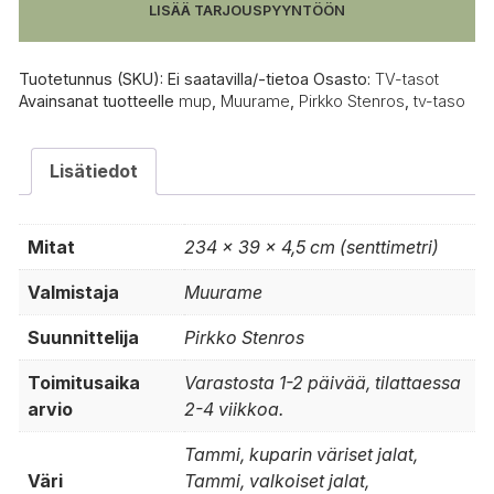
määrä
LISÄÄ TARJOUSPYYNTÖÖN
Tuotetunnus (SKU):
Ei saatavilla/-tietoa
Osasto:
TV-tasot
Avainsanat tuotteelle
mup
,
Muurame
,
Pirkko Stenros
,
tv-taso
Lisätiedot
Mitat
234 × 39 × 4,5 cm (senttimetri)
Valmistaja
Muurame
Suunnittelija
Pirkko Stenros
Toimitusaika
Varastosta 1-2 päivää, tilattaessa
arvio
2-4 viikkoa.
Tammi, kuparin väriset jalat,
Väri
Tammi, valkoiset jalat,