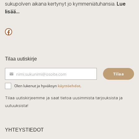
sukupolven aikana kertynyt jo kymmeniätuhansia.
Lue
lisää...
F
a
c
Tilaa uutiskirje
e
Tilaa
nimi.sukunimi@osoite.com
b
S
ä
o
Olen lukenut ja hyväksyn
käyttöehdot
.
h
k
o
Tilaa uutiskirjeemme ja saat tietoa uusimmista tarjouksista ja
ö
uutuuksista!
k
p
o
s
t
YHTEYSTIEDOT
i