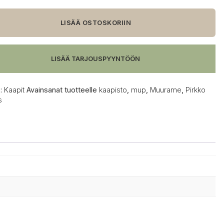
to,
LISÄÄ OSTOSKORIIN
LISÄÄ TARJOUSPYYNTÖÖN
:
Kaapit
Avainsanat tuotteelle
kaapisto
,
mup
,
Muurame
,
Pirkko
s