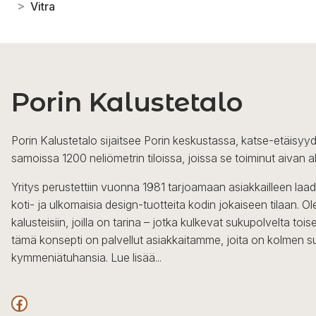
>
Vitra
Porin Kalustetalo
Porin Kalustetalo sijaitsee Porin keskustassa, katse-etäisyyd
samoissa 1200 neliömetrin tiloissa, joissa se toiminut aivan a
Yritys perustettiin vuonna 1981 tarjoamaan asiakkailleen laa
koti- ja ulkomaisia design-tuotteita kodin jokaiseen tilaan. 
kalusteisiin, joilla on tarina – jotka kulkevat sukupolvelta to
tämä konsepti on palvellut asiakkaitamme, joita on kolmen s
kymmeniätuhansia.
Lue lisää...
Facebook