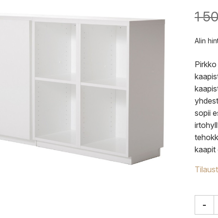
1 5
Alin hi
Pirkko
kaapis
kaapis
yhdest
sopii e
irtohy
tehokk
kaapit
Tilaus
-
Muur