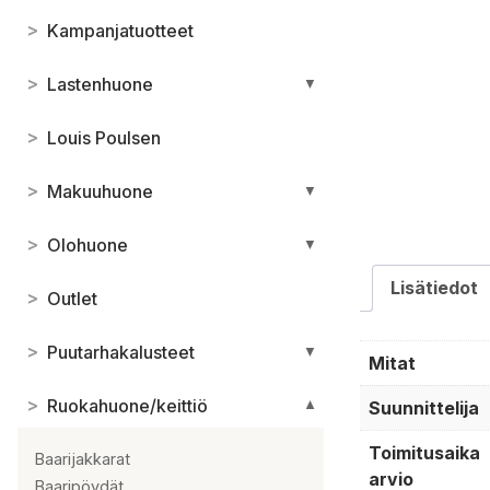
>
Kampanjatuotteet
>
Lastenhuone
▼
>
Louis Poulsen
>
Makuuhuone
▼
>
Olohuone
▼
Lisätiedot
>
Outlet
>
Puutarhakalusteet
▼
Mitat
>
Ruokahuone/keittiö
Suunnittelija
▼
Toimitusaika
Baarijakkarat
arvio
Baaripöydät