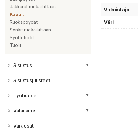
Jakkarat ruokailutilaan
Valmistaja
Kaapit
Väri
Ruokapöydät
Senkit ruokailutilaan
Syöttötuolit
Tuolit
>
Sisustus
▼
>
Sisustusjulisteet
>
Työhuone
▼
>
Valaisimet
▼
>
Varaosat