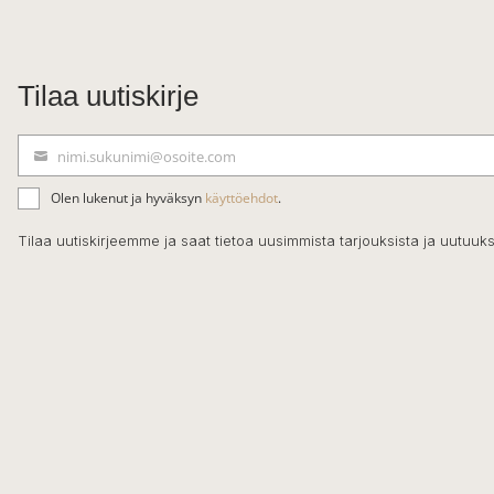
Tilaa uutiskirje
nimi.sukunimi@osoite.com
S
ä
Olen lukenut ja hyväksyn
käyttöehdot
.
h
k
Tilaa uutiskirjeemme ja saat tietoa uusimmista tarjouksista ja uutuuks
ö
p
o
s
t
i