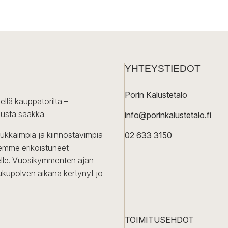
YHTEYSTIEDOT
Porin Kalustetalo
ellä kauppatorilta –
lusta saakka.
info@porinkalustetalo.fi
dukkaimpia ja kiinnostavimpia
02 633 3150
Olemme erikoistuneet
iselle. Vuosikymmenten ajan
ukupolven aikana kertynyt jo
TOIMITUSEHDOT