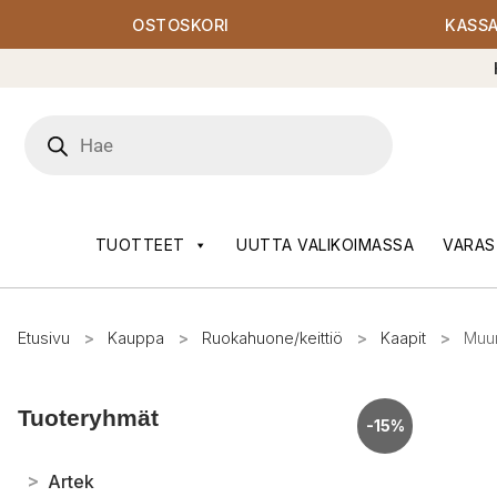
OSTOSKORI
KASS
Products
search
TUOTTEET
UUTTA VALIKOIMASSA
VARAS
Etusivu
>
Kauppa
>
Ruokahuone/keittiö
>
Kaapit
>
Muur
Tuoteryhmät
-15%
>
Artek