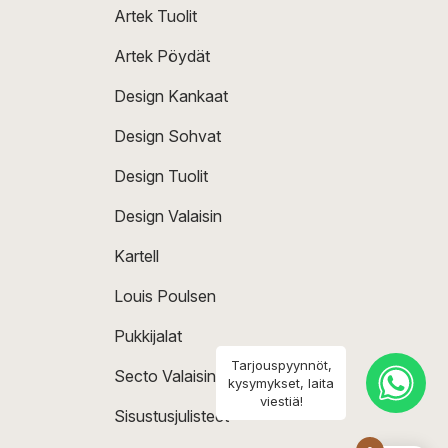
Artek Tuolit
Artek Pöydät
Design Kankaat
Design Sohvat
Design Tuolit
Design Valaisin
Kartell
Louis Poulsen
Pukkijalat
Tarjouspyynnöt,
Secto Valaisin
kysymykset, laita
viestiä!
Sisustusjulisteet