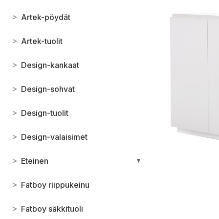
>
Artek-pöydät
>
Artek-tuolit
>
Design-kankaat
>
Design-sohvat
>
Design-tuolit
>
Design-valaisimet
>
Eteinen
▼
>
Fatboy riippukeinu
>
Fatboy säkkituoli