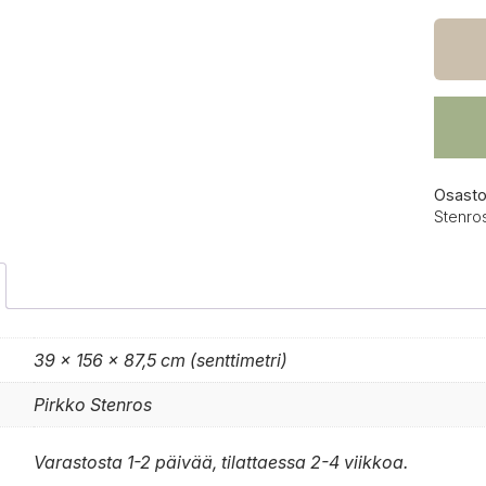
Mup
kaapis
156
cm
leveä
määrä
Osasto
Stenro
39 × 156 × 87,5 cm (senttimetri)
Pirkko Stenros
Varastosta 1-2 päivää, tilattaessa 2-4 viikkoa.