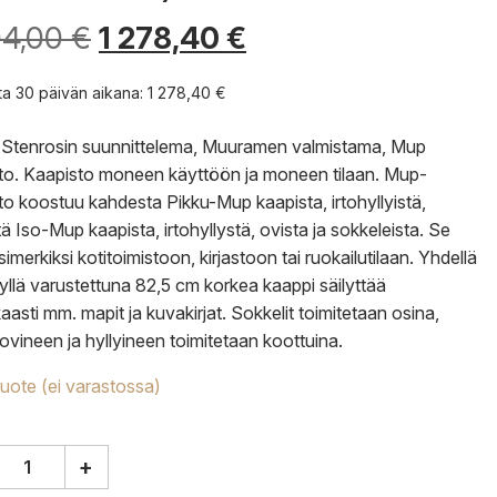
04,00
€
1 278,40
€
nta 30 päivän aikana:
1 278,40
€
 Stenrosin suunnittelema, Muuramen valmistama, Mup
to. Kaapisto moneen käyttöön ja moneen tilaan. Mup-
to koostuu kahdesta Pikku-Mup kaapista, irtohyllyistä,
ä Iso-Mup kaapista, irtohyllystä, ovista ja sokkeleista. Se
simerkiksi kotitoimistoon, kirjastoon tai ruokailutilaan. Yhdellä
llyllä varustettuna 82,5 cm korkea kaappi säilyttää
aasti mm. mapit ja kuvakirjat. Sokkelit toimitetaan osina,
 ovineen ja hyllyineen toimitetaan koottuina.
tuote (ei varastossa)
+
ame