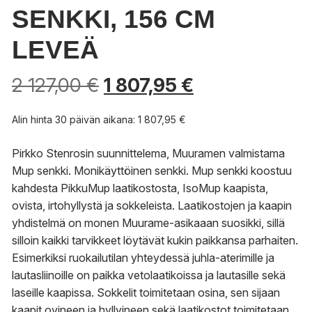
SENKKI, 156 CM
LEVEÄ
2 127,00
€
1 807,95
€
Alin hinta 30 päivän aikana:
1 807,95
€
Pirkko Stenrosin suunnittelema, Muuramen valmistama
Mup senkki. Monikäyttöinen senkki. Mup senkki koostuu
kahdesta PikkuMup laatikostosta, IsoMup kaapista,
ovista, irtohyllystä ja sokkeleista. Laatikostojen ja kaapin
yhdistelmä on monen Muurame-asikaaan suosikki, sillä
silloin kaikki tarvikkeet löytävät kukin paikkansa parhaiten.
Esimerkiksi ruokailutilan yhteydessä juhla-aterimille ja
lautasliinoille on paikka vetolaatikoissa ja lautasille sekä
laseille kaapissa. Sokkelit toimitetaan osina, sen sijaan
kaapit ovineen ja hyllyineen sekä laatikostot toimitetaan