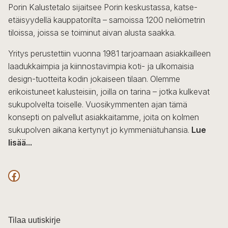
Porin Kalustetalo sijaitsee Porin keskustassa, katse-
etäisyydellä kauppatorilta – samoissa 1200 neliömetrin
tiloissa, joissa se toiminut aivan alusta saakka.
Yritys perustettiin vuonna 1981 tarjoamaan asiakkailleen
laadukkaimpia ja kiinnostavimpia koti- ja ulkomaisia
design-tuotteita kodin jokaiseen tilaan. Olemme
erikoistuneet kalusteisiin, joilla on tarina – jotka kulkevat
sukupolvelta toiselle. Vuosikymmenten ajan tämä
konsepti on palvellut asiakkaitamme, joita on kolmen
sukupolven aikana kertynyt jo kymmeniätuhansia.
Lue
lisää...
F
a
c
Tilaa uutiskirje