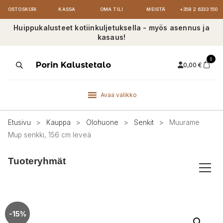
OSTOSKORI
KASSA
OMA TILI
MEISTÄ
+358 2 6333 150
Huippukalusteet kotiinkuljetuksella - myös asennus ja
kasaus!
0
Products
Porin Kalustetalo
0,00
€
search
Avaa valikko
Etusivu
>
Kauppa
>
Olohuone
>
Senkit
>
Muurame
Mup senkki, 156 cm leveä
Tuoteryhmät
-15%