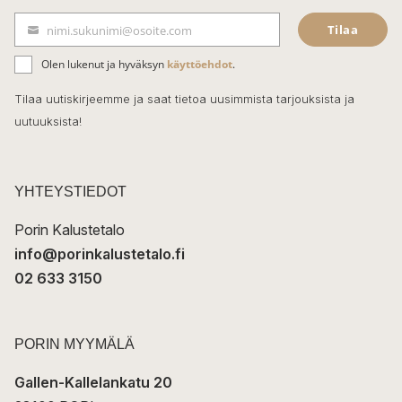
e
Tilaa
nimi.sukunimi@osoite.com
b
S
ä
o
Olen lukenut ja hyväksyn
käyttöehdot
.
h
k
o
Tilaa uutiskirjeemme ja saat tietoa uusimmista tarjouksista ja
ö
uutuuksista!
k
p
o
s
t
YHTEYSTIEDOT
i
Porin Kalustetalo
info@porinkalustetalo.fi
02 633 3150
PORIN MYYMÄLÄ
Gallen-Kallelankatu 20