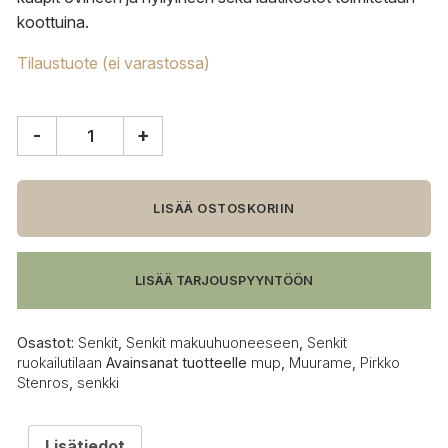
koottuina.
Tilaustuote (ei varastossa)
-
+
Muurame
Mup
senkki,
156
LISÄÄ OSTOSKORIIN
cm
leveä
määrä
LISÄÄ TARJOUSPYYNTÖÖN
Osastot:
Senkit
,
Senkit makuuhuoneeseen
,
Senkit
ruokailutilaan
Avainsanat tuotteelle
mup
,
Muurame
,
Pirkko
Stenros
,
senkki
Lisätiedot