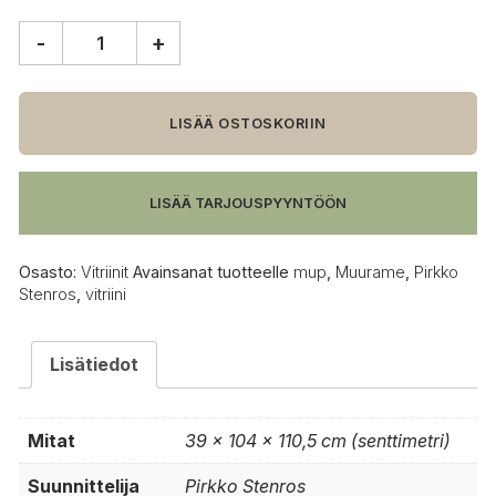
-
+
Muurame
Mup
vitriini,
104
LISÄÄ OSTOSKORIIN
cm
leveä
määrä
LISÄÄ TARJOUSPYYNTÖÖN
Osasto:
Vitriinit
Avainsanat tuotteelle
mup
,
Muurame
,
Pirkko
Stenros
,
vitriini
Lisätiedot
Mitat
39 × 104 × 110,5 cm (senttimetri)
Suunnittelija
Pirkko Stenros