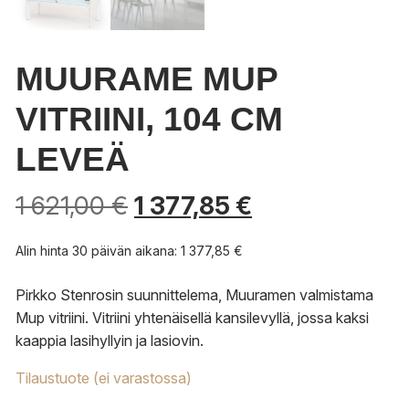
MUURAME MUP
VITRIINI, 104 CM
LEVEÄ
1 621,00
€
1 377,85
€
Alin hinta 30 päivän aikana:
1 377,85
€
Pirkko Stenrosin suunnittelema, Muuramen valmistama
Mup vitriini. Vitriini yhtenäisellä kansilevyllä, jossa kaksi
kaappia lasihyllyin ja lasiovin.
Tilaustuote (ei varastossa)