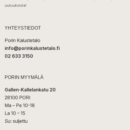
ö
uutuuksista!
k
p
o
s
t
YHTEYSTIEDOT
i
Porin Kalustetalo
info@porinkalustetalo.fi
02 633 3150
PORIN MYYMÄLÄ
Gallen-Kallelankatu 20
28100 PORI
Ma – Pe 10-18
La 10 – 15
Su: suljettu