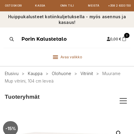
OSTOSKORI
KASSA
OMA TILI
MEISTÄ
+358 2 6333 150
Huippukalusteet kotiinkuljetuksella - myös asennus ja
kasaus!
0
Products
Porin Kalustetalo
0,00
€
search
Avaa valikko
Etusivu
>
Kauppa
>
Olohuone
>
Vitriinit
>
Muurame
Mup vitriini, 104 cm leveä
Tuoteryhmät
-15%