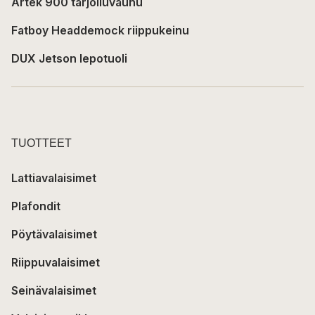
Artek 900 tarjoiluvaunu
Fatboy Headdemock riippukeinu
DUX Jetson lepotuoli
TUOTTEET
Lattiavalaisimet
Plafondit
Pöytävalaisimet
Riippuvalaisimet
Seinävalaisimet