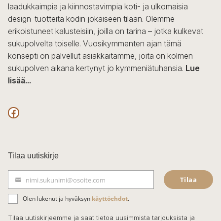
laadukkaimpia ja kiinnostavimpia koti- ja ulkomaisia
design-tuotteita kodin jokaiseen tilaan. Olemme
erikoistuneet kalusteisiin, joilla on tarina – jotka kulkevat
sukupolvelta toiselle. Vuosikymmenten ajan tämä
konsepti on palvellut asiakkaitamme, joita on kolmen
sukupolven aikana kertynyt jo kymmeniätuhansia.
Lue
lisää...
F
a
c
Tilaa uutiskirje
e
Tilaa
nimi.sukunimi@osoite.com
b
S
ä
o
Olen lukenut ja hyväksyn
käyttöehdot
.
h
k
o
Tilaa uutiskirjeemme ja saat tietoa uusimmista tarjouksista ja