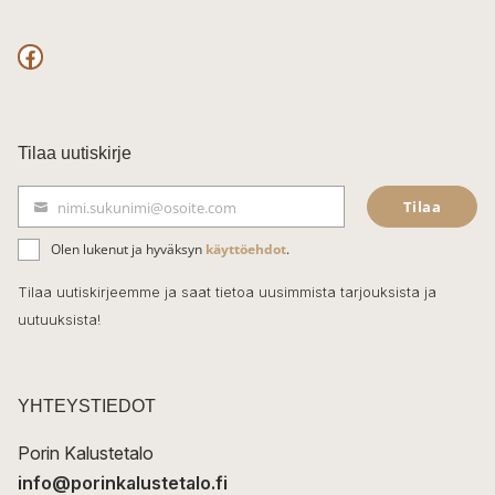
F
a
c
Tilaa uutiskirje
e
Tilaa
nimi.sukunimi@osoite.com
b
S
ä
o
Olen lukenut ja hyväksyn
käyttöehdot
.
h
k
o
Tilaa uutiskirjeemme ja saat tietoa uusimmista tarjouksista ja
ö
uutuuksista!
k
p
o
s
t
YHTEYSTIEDOT
i
Porin Kalustetalo
info@porinkalustetalo.fi