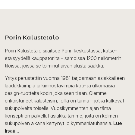
Porin Kalustetalo
Porin Kalustetalo sijaitsee Porin keskustassa, katse-
etäisyydellä kauppatorilta – samoissa 1200 neliömetrin
tiloissa, joissa se toiminut aivan alusta saakka.
Yritys perustettiin vuonna 1981 tarjoamaan asiakkailleen
laadukkaimpia ja kiinnostavimpia koti- ja ulkomaisia
design-tuotteita kodin jokaiseen tilaan. Olemme
erikoistuneet kalusteisiin, joilla on tarina – jotka kulkevat
sukupolvelta toiselle. Vuosikymmenten ajan tämä
konsepti on palvellut asiakkaitamme, joita on kolmen
sukupolven aikana kertynyt jo kymmeniätuhansia.
Lue
lisää...