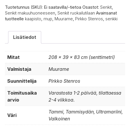
Tuotetunnus (SKU):
Ei saatavilla/-tietoa
Osastot:
Senkit
,
Senkit makuuhuoneeseen
,
Senkit ruokailutilaan
Avainsanat
tuotteelle
kaapisto
,
mup
,
Muurame
,
Pirkko Stenros
,
senkki
Lisätiedot
Mitat
208 × 39 × 83 cm (senttimetri)
Valmistaja
Muurame
Suunnittelija
Pirkko Stenros
Toimitusaika
Varastosta 1-2 päivää, tilattaessa
arvio
2-4 viikkoa.
Tammi, Tammisydän, Ultramariini,
Väri
Valkoinen