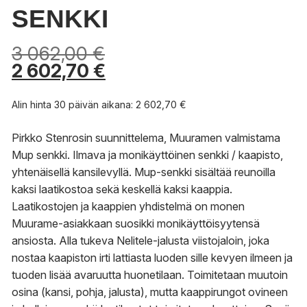
SENKKI
3 062,00
€
2 602,70
€
Alin hinta 30 päivän aikana:
2 602,70
€
Pirkko Stenrosin suunnittelema, Muuramen valmistama
Mup senkki. Ilmava ja monikäyttöinen senkki / kaapisto,
yhtenäisellä kansilevyllä. Mup-senkki sisältää reunoilla
kaksi laatikostoa sekä keskellä kaksi kaappia.
Laatikostojen ja kaappien yhdistelmä on monen
Muurame-asiakkaan suosikki monikäyttöisyytensä
ansiosta. Alla tukeva Nelitele-jalusta viistojaloin, joka
nostaa kaapiston irti lattiasta luoden sille kevyen ilmeen ja
tuoden lisää avaruutta huonetilaan. Toimitetaan muutoin
osina (kansi, pohja, jalusta), mutta kaappirungot ovineen