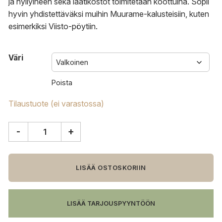
ja hyllyineen sekä laatikostot toimitetaan koottuina. Sopii
hyvin yhdistettäväksi muihin Muurame-kalusteisiin, kuten
esimerkiksi Viisto-pöytiin.
Väri
Poista
Tilaustuote (ei varastossa)
-
+
Muurame
Mup
senkki
määrä
LISÄÄ OSTOSKORIIN
LISÄÄ TARJOUSPYYNTÖÖN