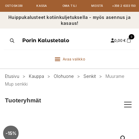
OSTOSKORI
KASSA
OMA TILI
MEISTÄ
+358 2 6333 150
Huippukalusteet kotiinkuljetuksella - myös asennus ja
kasaus!
0
Products
Porin Kalustetalo
0,00
€
search
Avaa valikko
Etusivu
>
Kauppa
>
Olohuone
>
Senkit
>
Muurame
Mup senkki
Tuoteryhmät
-15%