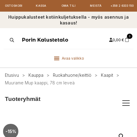
OSTOSKORI
KASSA
OMA TILI
MEISTÄ
+358 2 6333 150
Huippukalusteet kotiinkuljetuksella - myös asennus ja
kasaus!
0
Products
Porin Kalustetalo
0,00
€
search
Avaa valikko
Etusivu
>
Kauppa
>
Ruokahuone/keittiö
>
Kaapit
>
Muurame Mup kaappi, 78 cm leveä
Tuoteryhmät
-15%