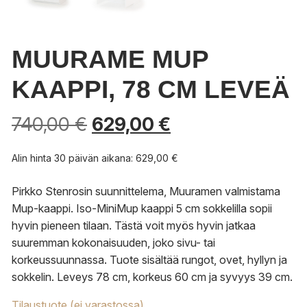
MUURAME MUP
KAAPPI, 78 CM LEVEÄ
740,00
€
629,00
€
Alin hinta 30 päivän aikana:
629,00
€
Pirkko Stenrosin suunnittelema, Muuramen valmistama
Mup-kaappi. Iso-MiniMup kaappi 5 cm sokkelilla sopii
hyvin pieneen tilaan. Tästä voit myös hyvin jatkaa
suuremman kokonaisuuden, joko sivu- tai
korkeussuunnassa. Tuote sisältää rungot, ovet, hyllyn ja
sokkelin.
Leveys 78 cm, korkeus 60 cm ja syvyys 39 cm.
Tilaustuote (ei varastossa)