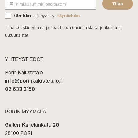
Tilaa
nimi.sukunimi@osoite.com
b
S
ä
o
Olen lukenut ja hyväksyn
käyttöehdot
.
h
k
o
Tilaa uutiskirjeemme ja saat tietoa uusimmista tarjouksista ja
ö
uutuuksista!
k
p
o
s
t
YHTEYSTIEDOT
i
Porin Kalustetalo
info@porinkalustetalo.fi
02 633 3150
PORIN MYYMÄLÄ
Gallen-Kallelankatu 20
28100 PORI