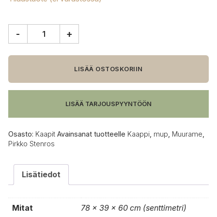
-
+
Muurame
Mup
kaappi,
78
LISÄÄ OSTOSKORIIN
cm
leveä
määrä
LISÄÄ TARJOUSPYYNTÖÖN
Osasto:
Kaapit
Avainsanat tuotteelle
Kaappi
,
mup
,
Muurame
,
Pirkko Stenros
Lisätiedot
Mitat
78 × 39 × 60 cm (senttimetri)