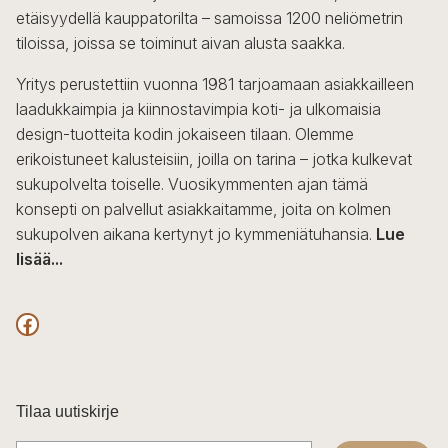
etäisyydellä kauppatorilta – samoissa 1200 neliömetrin
tiloissa, joissa se toiminut aivan alusta saakka.
Yritys perustettiin vuonna 1981 tarjoamaan asiakkailleen
laadukkaimpia ja kiinnostavimpia koti- ja ulkomaisia
design-tuotteita kodin jokaiseen tilaan. Olemme
erikoistuneet kalusteisiin, joilla on tarina – jotka kulkevat
sukupolvelta toiselle. Vuosikymmenten ajan tämä
konsepti on palvellut asiakkaitamme, joita on kolmen
sukupolven aikana kertynyt jo kymmeniätuhansia.
Lue
lisää...
F
a
c
Tilaa uutiskirje
e