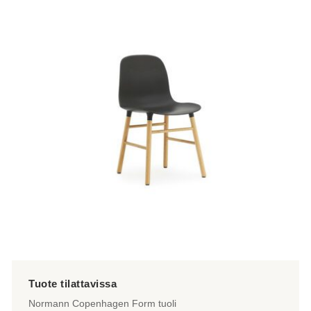
on
useampi
muunnelma.
Voit
tehdä
valinnat
tuotteen
sivulla.
Normann Copenhagen Form tuoli