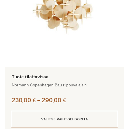
Normann Copenhagen Bau riippuvalaisin
Hintaluokka:
230,00
–
290,00
€
€
230,00 €
-
VALITSE VAIHTOEHDOISTA
290,00 €