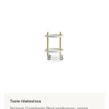
on
useampi
muunnelma.
Voit
tehdä
valinnat
tuotteen
sivulla.
Normann Copenhagen Block tarjoiluvaunu, pyöreä