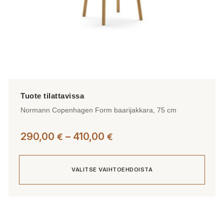
Normann Copenhagen Form baarijakkara, 75 cm
Hintaluokka:
290,00
–
410,00
€
€
290,00 €
-
VALITSE VAIHTOEHDOISTA
410,00 €
Tällä
tuotteella