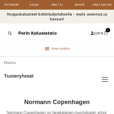
OSTOSKORI
KASSA
OMA TILI
MEISTÄ
+358 2 6333 150
Huippukalusteet kotiinkuljetuksella - myös asennus ja
kasaus!
0
Products
Porin Kalustetalo
0,00
€
search
Avaa valikko
Etusivu
Tuoteryhmät
Normann Copenhagen
Normann Copenhagen on tanskalainen muotoilualan yritys,