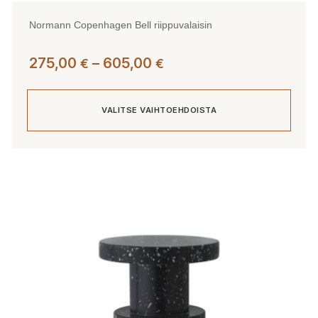
Normann Copenhagen Bell riippuvalaisin
Hintaluokka:
275,00
–
605,00
€
€
275,00 €
-
VALITSE VAIHTOEHDOISTA
605,00 €
Tällä
tuotteella
on
useampi
muunnelma.
Voit
tehdä
valinnat
tuotteen
sivulla.