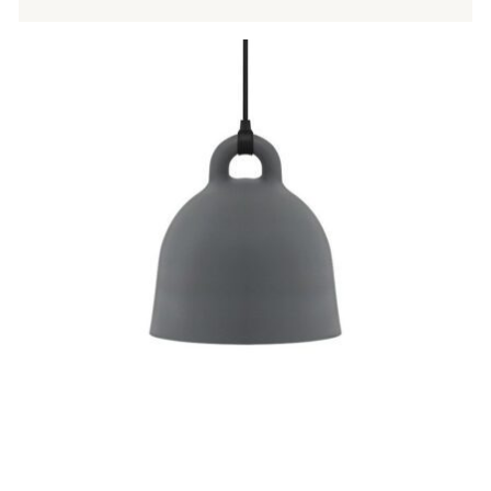
Tällä
tuotteella
on
useampi
muunnelma.
Voit
tehdä
valinnat
tuotteen
sivulla.