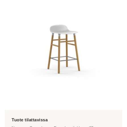
on
useampi
muunnelma.
Voit
tehdä
valinnat
tuotteen
sivulla.