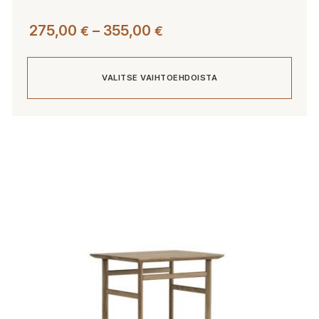
Hintaluokka:
275,00
–
355,00
€
€
275,00 €
-
VALITSE VAIHTOEHDOISTA
355,00 €
Tällä
tuotteella
on
useampi
muunnelma.
Voit
tehdä
valinnat
tuotteen
sivulla.