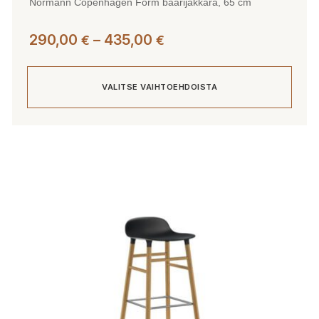
Normann Copenhagen Form baarijakkara, 65 cm
Hintaluokka:
290,00
–
435,00
€
€
290,00 €
-
VALITSE VAIHTOEHDOISTA
435,00 €
Tällä
tuotteella
on
useampi
muunnelma.
Voit
tehdä
valinnat
tuotteen
sivulla.