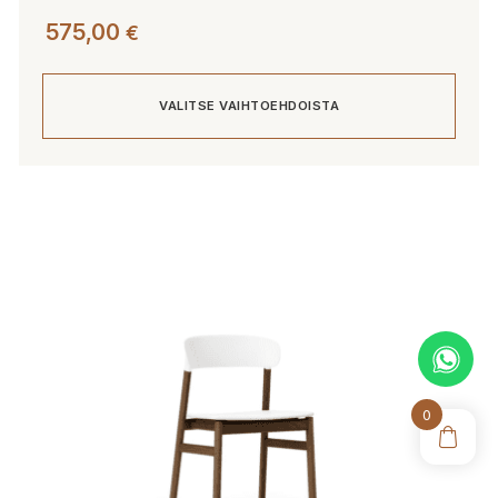
575,00
€
VALITSE VAIHTOEHDOISTA
Tällä
tuotteella
on
useampi
muunnelma.
Voit
tehdä
valinnat
tuotteen
0
sivulla.