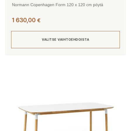
Normann Copenhagen Form 120 x 120 cm pöytä
1 630,00
€
VALITSE VAIHTOEHDOISTA
Tällä
tuotteella
on
useampi
muunnelma.
Voit
tehdä
valinnat
tuotteen
sivulla.