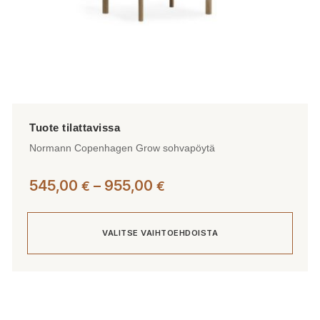
Normann Copenhagen Grow sohvapöytä
Hintaluokka:
545,00
–
955,00
€
€
545,00 €
-
VALITSE VAIHTOEHDOISTA
955,00 €
Tällä
tuotteella
on