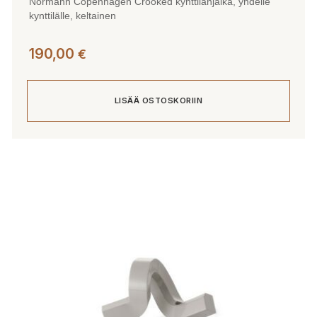
Normann Copenhagen Crooked kynttilänjalka, yhdelle
kynttilälle, keltainen
190,00
€
LISÄÄ OSTOSKORIIN