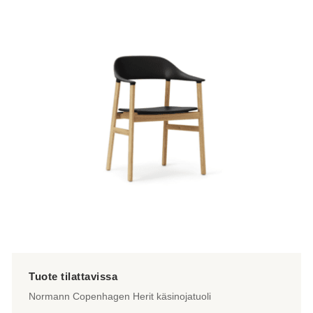
useampi
muunnelma.
Voit
tehdä
valinnat
tuotteen
sivulla.
Normann Copenhagen Herit käsinojatuoli