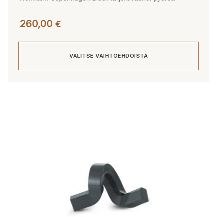
260,00
€
VALITSE VAIHTOEHDOISTA
Tällä
tuotteella
on
useampi
muunnelma.
Voit
tehdä
valinnat
tuotteen
sivulla.