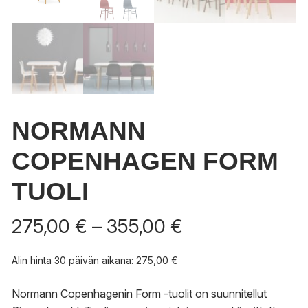
NORMANN
COPENHAGEN FORM
TUOLI
Hintaluokka:
275,00
€
–
355,00
€
275,00 €
-
Alin hinta 30 päivän aikana:
275,00
€
355,00 €
Normann Copenhagenin Form -tuolit on suunnitellut