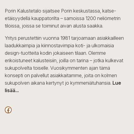
Porin Kalustetalo sijaitsee Porin keskustassa, katse-
etäisyydellä kauppatorilta – samoissa 1200 neliömetrin
tiloissa, joissa se toiminut aivan alusta saakka.
Yritys perustettiin vuonna 1981 tarjoamaan asiakkailleen
laadukkaimpia ja kiinnostavimpia koti- ja ulkomaisia
design-tuotteita kodin jokaiseen tilaan. Olemme
erikoistuneet kalusteisiin, joilla on tarina – jotka kulkevat
sukupolvelta toiselle. Vuosikymmenten ajan tämä
konsepti on palvellut asiakkaitamme, joita on kolmen
sukupolven aikana kertynyt jo kymmeniätuhansia.
Lue
lisää...
F
a