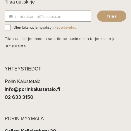
c
Tilaa uutiskirje
e
Tilaa
nimi.sukunimi@osoite.com
b
S
ä
o
Olen lukenut ja hyväksyn
käyttöehdot
.
h
k
o
Tilaa uutiskirjeemme ja saat tietoa uusimmista tarjouksista ja
ö
uutuuksista!
k
p
o
s
t
YHTEYSTIEDOT
i
Porin Kalustetalo
info@porinkalustetalo.fi
02 633 3150
PORIN MYYMÄLÄ