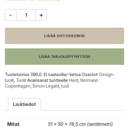
-
+
Normann
Copenhagen
Herit
tuoli
LISÄÄ OSTOSKORIIN
määrä
LISÄÄ TARJOUSPYYNTÖÖN
Tuotetunnus (SKU):
Ei saatavilla/-tietoa
Osastot:
Design-
tuolit
,
Tuolit
Avainsanat tuotteelle
Herit
,
Normann
Copenhagen
,
Simon Legald
,
tuoli
Lisätiedot
Mitat
51 × 50 × 78,5 cm (senttimetri)