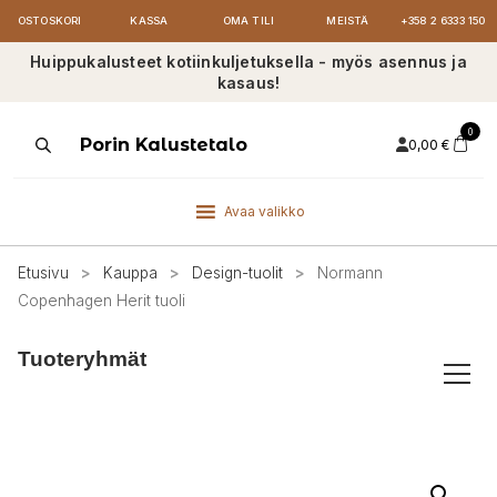
OSTOSKORI
KASSA
OMA TILI
MEISTÄ
+358 2 6333 150
Huippukalusteet kotiinkuljetuksella - myös asennus ja
kasaus!
0
Products
Porin Kalustetalo
0,00
€
search
Avaa valikko
Etusivu
>
Kauppa
>
Design-tuolit
>
Normann
Copenhagen Herit tuoli
Tuoteryhmät