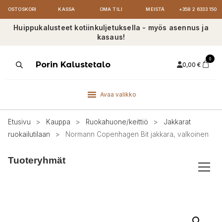
OSTOSKORI
KASSA
OMA TILI
MEISTÄ
+358 2 6333 150
Huippukalusteet kotiinkuljetuksella - myös asennus ja
kasaus!
0
Products
Porin Kalustetalo
0,00
€
search
Avaa valikko
Etusivu
>
Kauppa
>
Ruokahuone/keittiö
>
Jakkarat
ruokailutilaan
>
Normann Copenhagen Bit jakkara, valkoinen
Tuoteryhmät