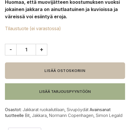
Huomaa, että muovijätteen koostumuksen vuoksi
jokainen jakkara on ainutlaatuinen ja kuvioissa ja
väreissä voi esiintyä eroja.
Tilaustuote (ei varastossa)
-
+
Normann
Copenhagen
Bit
jakkara,
LISÄÄ OSTOSKORIIN
valkoinen
määrä
LISÄÄ TARJOUSPYYNTÖÖN
Osastot:
Jakkarat ruokailutilaan
,
Sivupöydät
Avainsanat
tuotteelle
Bit
,
Jakkara
,
Normann Copenhagen
,
Simon Legald