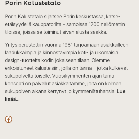
Porin Kalustetalo
Porin Kalustetalo sijaitsee Porin keskustassa, katse-
etäisyydellä kauppatorilta – samoissa 1200 neliömetrin
tiloissa, joissa se toiminut aivan alusta saakka.
Yritys perustettiin vuonna 1981 tarjoamaan asiakkailleen
laadukkaimpia ja kiinnostavimpia koti- ja ulkomaisia
design-tuotteita kodin jokaiseen tilaan. Olemme
erikoistuneet kalusteisiin, joilla on tarina – jotka kulkevat
sukupolvelta toiselle. Vuosikymmenten ajan tämä
konsepti on palvellut asiakkaitamme, joita on kolmen
sukupolven aikana kertynyt jo kymmeniätuhansia.
Lue
lisää...
F
a