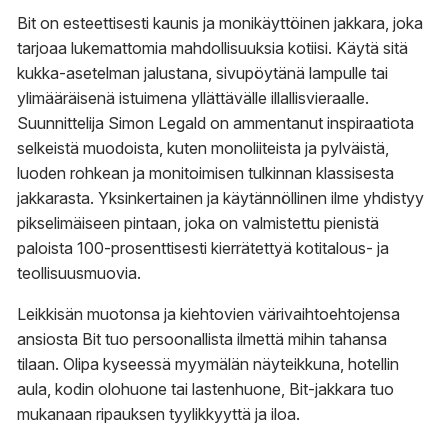
Bit on esteettisesti kaunis ja monikäyttöinen jakkara, joka
tarjoaa lukemattomia mahdollisuuksia kotiisi. Käytä sitä
kukka-asetelman jalustana, sivupöytänä lampulle tai
ylimääräisenä istuimena yllättävälle illallisvieraalle.
Suunnittelija Simon Legald on ammentanut inspiraatiota
selkeistä muodoista, kuten monoliiteista ja pylväistä,
luoden rohkean ja monitoimisen tulkinnan klassisesta
jakkarasta. Yksinkertainen ja käytännöllinen ilme yhdistyy
pikselimäiseen pintaan, joka on valmistettu pienistä
paloista 100-prosenttisesti kierrätettyä kotitalous- ja
teollisuusmuovia.
Leikkisän muotonsa ja kiehtovien värivaihtoehtojensa
ansiosta Bit tuo persoonallista ilmettä mihin tahansa
tilaan. Olipa kyseessä myymälän näyteikkuna, hotellin
aula, kodin olohuone tai lastenhuone, Bit-jakkara tuo
mukanaan ripauksen tyylikkyyttä ja iloa.