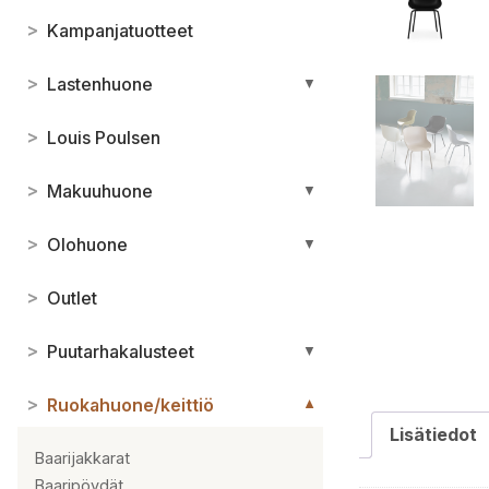
>
Kampanjatuotteet
>
Lastenhuone
▼
>
Louis Poulsen
>
Makuuhuone
▼
>
Olohuone
▼
>
Outlet
>
Puutarhakalusteet
▼
>
Ruokahuone/keittiö
▼
Lisätiedot
Baarijakkarat
Baaripöydät