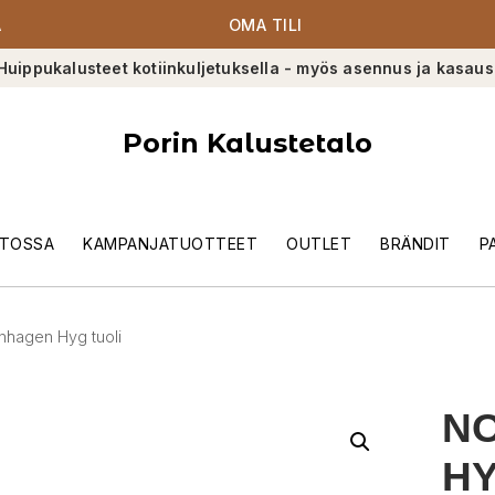
A
OMA TILI
Huippukalusteet kotiinkuljetuksella - myös asennus ja kasaus
Porin Kalustetalo
TOSSA
KAMPANJATUOTTEET
OUTLET
BRÄNDIT
P
hagen Hyg tuoli
N
HY