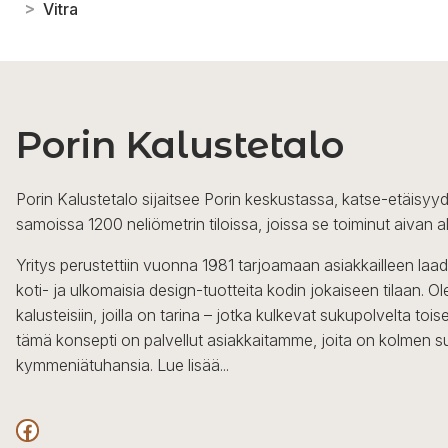
>
Vitra
Porin Kalustetalo
Porin Kalustetalo sijaitsee Porin keskustassa, katse-etäisyyd
samoissa 1200 neliömetrin tiloissa, joissa se toiminut aivan a
Yritys perustettiin vuonna 1981 tarjoamaan asiakkailleen laa
koti- ja ulkomaisia design-tuotteita kodin jokaiseen tilaan. 
kalusteisiin, joilla on tarina – jotka kulkevat sukupolvelta to
tämä konsepti on palvellut asiakkaitamme, joita on kolmen s
kymmeniätuhansia.
Lue lisää...
Facebook