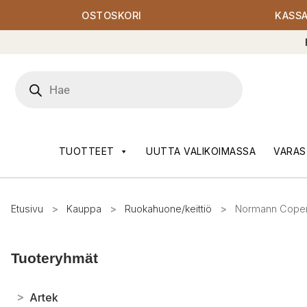
OSTOSKORI
KASS
Products
search
TUOTTEET
UUTTA VALIKOIMASSA
VARAS
Etusivu
>
Kauppa
>
Ruokahuone/keittiö
>
Normann Copen
Tuoteryhmät
>
Artek