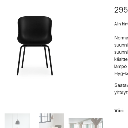
295
Alin hi
Norman
suunni
suunni
käsitt
lämpö 
Hyg-ko
Saatav
yhteyt
Väri