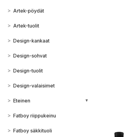
>
Artek-pöydät
>
Artek-tuolit
>
Design-kankaat
>
Design-sohvat
>
Design-tuolit
>
Design-valaisimet
>
Eteinen
▼
>
Fatboy riippukeinu
>
Fatboy säkkituoli