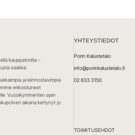
YHTEYSTIEDOT
Porin Kalustetalo
ellä kauppatorilta –
lusta saakka.
info@porinkalustetalo.fi
dukkaimpia ja kiinnostavimpia
02 633 3150
Olemme erikoistuneet
iselle. Vuosikymmenten ajan
ukupolven aikana kertynyt jo
TOIMITUSEHDOT