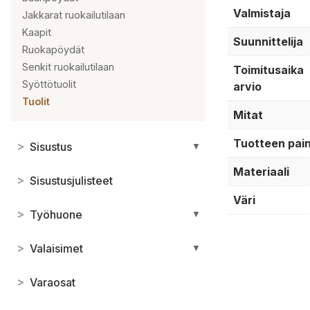
Valmistaja
Jakkarat ruokailutilaan
Kaapit
Suunnittelija
Ruokapöydät
Senkit ruokailutilaan
Toimitusaika
Syöttötuolit
arvio
Tuolit
Mitat
Tuotteen pai
>
Sisustus
▼
Materiaali
>
Sisustusjulisteet
Väri
>
Työhuone
▼
>
Valaisimet
▼
>
Varaosat