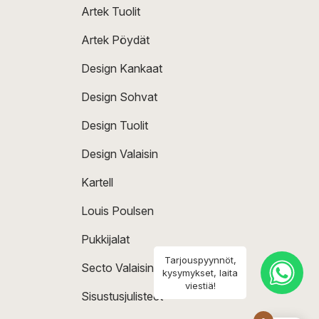
Artek Tuolit
Artek Pöydät
Design Kankaat
Design Sohvat
Design Tuolit
Design Valaisin
Kartell
Louis Poulsen
Pukkijalat
Tarjouspyynnöt,
Secto Valaisin
kysymykset, laita
viestiä!
Sisustusjulisteet