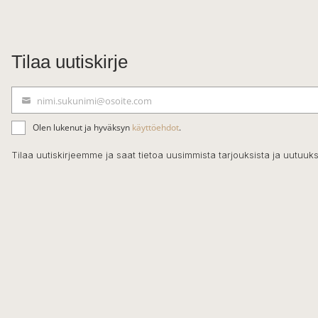
Tilaa uutiskirje
nimi.sukunimi@osoite.com
S
ä
Olen lukenut ja hyväksyn
käyttöehdot
.
h
k
Tilaa uutiskirjeemme ja saat tietoa uusimmista tarjouksista ja uutuuks
ö
p
o
s
t
i