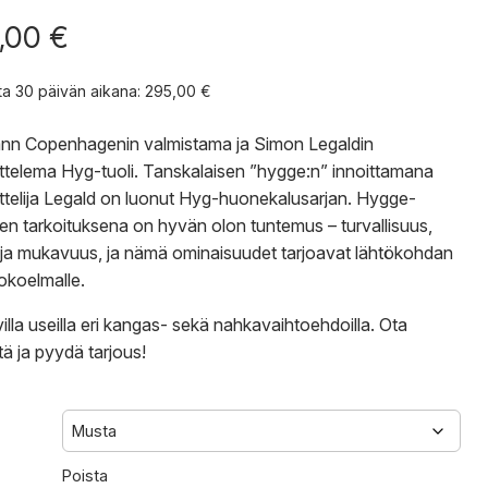
,00
€
nta 30 päivän aikana:
295,00
€
n Copenhagenin valmistama ja Simon Legaldin
ttelema Hyg-tuoli. Tanskalaisen ”hygge:n” innoittamana
ttelija Legald on luonut Hyg-huonekalusarjan. Hygge-
een tarkoituksena on hyvän olon tuntemus – turvallisuus,
ja mukavuus, ja nämä ominaisuudet tarjoavat lähtökohdan
koelmalle.
illa useilla eri kangas- sekä nahkavaihtoehdoilla.
Ota
tä
ja
pyydä tarjous
!
Poista