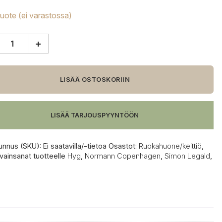
tuote (ei varastossa)
+
ann
nhagen
LISÄÄ OSTOSKORIIN
LISÄÄ TARJOUSPYYNTÖÖN
unnus (SKU):
Ei saatavilla/-tietoa
Osastot:
Ruokahuone/keittiö
,
vainsanat tuotteelle
Hyg
,
Normann Copenhagen
,
Simon Legald
,