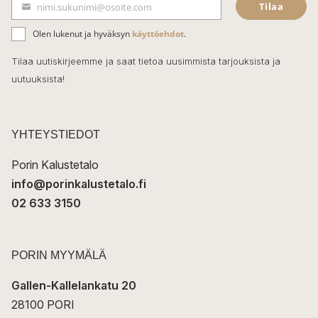
Tilaa
nimi.sukunimi@osoite.com
b
S
ä
o
Olen lukenut ja hyväksyn
käyttöehdot
.
h
k
o
Tilaa uutiskirjeemme ja saat tietoa uusimmista tarjouksista ja
ö
uutuuksista!
k
p
o
s
t
YHTEYSTIEDOT
i
Porin Kalustetalo
info@porinkalustetalo.fi
02 633 3150
PORIN MYYMÄLÄ
Gallen-Kallelankatu 20
28100 PORI