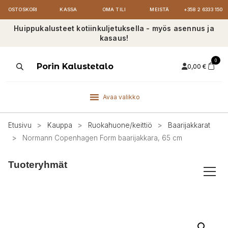
OSTOSKORI
KASSA
OMA TILI
MEISTÄ
+358 2 6333 150
Huippukalusteet kotiinkuljetuksella - myös asennus ja
kasaus!
0
Products
Porin Kalustetalo
0,00
€
search
Avaa valikko
Etusivu
>
Kauppa
>
Ruokahuone/keittiö
>
Baarijakkarat
>
Normann Copenhagen Form baarijakkara, 65 cm
Tuoteryhmät