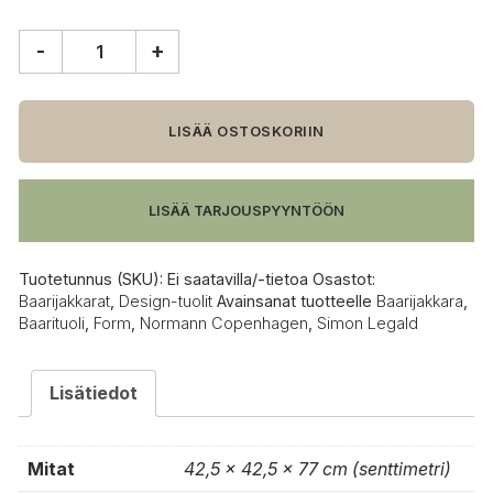
-
+
Normann
Copenhagen
Form
baarijakkara,
LISÄÄ OSTOSKORIIN
65
cm
määrä
LISÄÄ TARJOUSPYYNTÖÖN
Tuotetunnus (SKU):
Ei saatavilla/-tietoa
Osastot:
Baarijakkarat
,
Design-tuolit
Avainsanat tuotteelle
Baarijakkara
,
Baarituoli
,
Form
,
Normann Copenhagen
,
Simon Legald
Lisätiedot
Mitat
42,5 × 42,5 × 77 cm (senttimetri)