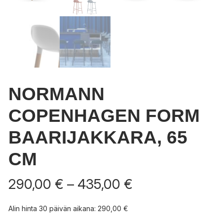
NORMANN
COPENHAGEN FORM
BAARIJAKKARA, 65
CM
Hintaluokka:
290,00
€
–
435,00
€
290,00 €
-
Alin hinta 30 päivän aikana:
290,00
€
435,00 €