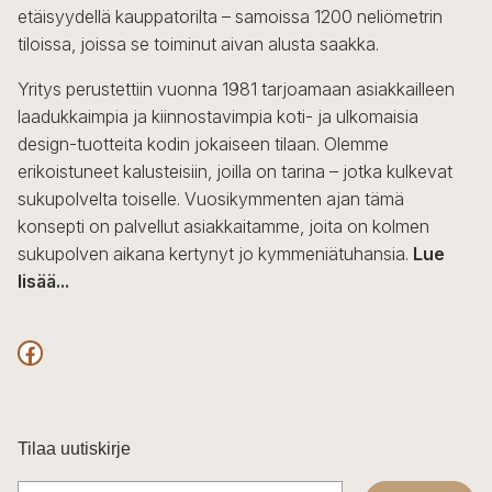
etäisyydellä kauppatorilta – samoissa 1200 neliömetrin
tiloissa, joissa se toiminut aivan alusta saakka.
Yritys perustettiin vuonna 1981 tarjoamaan asiakkailleen
laadukkaimpia ja kiinnostavimpia koti- ja ulkomaisia
design-tuotteita kodin jokaiseen tilaan. Olemme
erikoistuneet kalusteisiin, joilla on tarina – jotka kulkevat
sukupolvelta toiselle. Vuosikymmenten ajan tämä
konsepti on palvellut asiakkaitamme, joita on kolmen
sukupolven aikana kertynyt jo kymmeniätuhansia.
Lue
lisää...
F
a
c
Tilaa uutiskirje
e