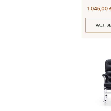
1 045,00
VALITS
Tällä
tuotteella
on
useampi
muunnelma.
Voit
tehdä
valinnat
tuotteen
sivulla.