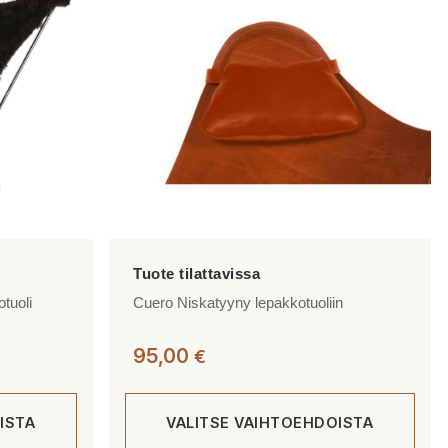
tuoli
Cuero Niskatyyny lepakkotuoliin
Hintaluokka:
95,00
€
998,00 €
-
ISTA
VALITSE VAIHTOEHDOISTA
1