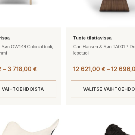
 Søn OW149 Colonial tuoli,
Carl Hansen & Søn TA001P D
ammi
lepotuoli
Hintaluokka:
–
3 718,00
12 621,00
–
12 696,
€
€
€
3
627,00 €
E VAIHTOEHDOISTA
VALITSE VAIHTOEHDO
-
3
718,00 €
Tällä
tuotteella
on
useampi