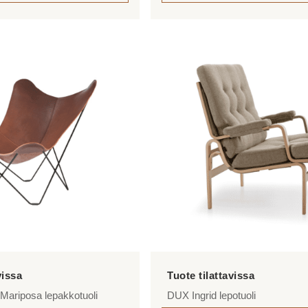
Tällä
tuotteella
on
useampi
muunnelma.
Voit
tehdä
valinnat
tuotteen
sivulla.
ariposa lepakkotuoli
DUX Ingrid lepotuoli