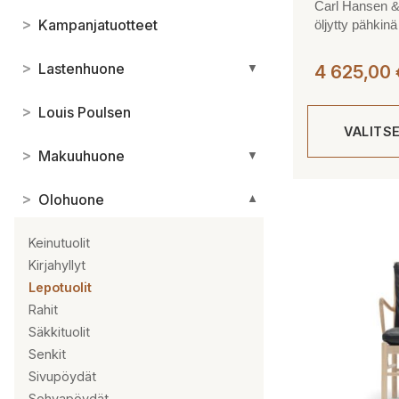
Carl Hansen &
>
Kampanjatuotteet
öljytty pähkinä
>
Lastenhuone
▼
4 625,00
>
Louis Poulsen
VALITS
>
Makuuhuone
▼
Tällä
>
Olohuone
▼
tuotteella
on
Keinutuolit
useampi
Kirjahyllyt
muunnelma.
Lepotuolit
Voit
Rahit
tehdä
Säkkituolit
valinnat
Senkit
tuotteen
Sivupöydät
sivulla.
Sohvapöydät