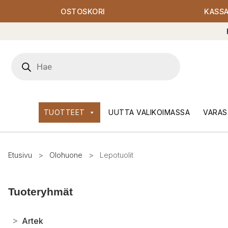
OSTOSKORI
KASS
Products
search
TUOTTEET
UUTTA VALIKOIMASSA
VARAS
Etusivu
>
Olohuone
>
Lepotuolit
Tuoteryhmät
>
Artek