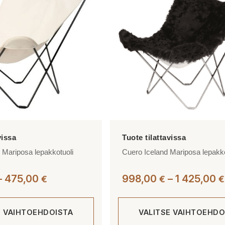
muunnelma.
Voit
tehdä
valinnat
tuotteen
sivulla.
Mariposa lepakkotuoli
Cuero Iceland Mariposa lepakko
Hintaluokka:
–
475,00
998,00
–
1 425,00
€
€
€
380,00 €
-
E VAIHTOEHDOISTA
VALITSE VAIHTOEHDO
475,00 €