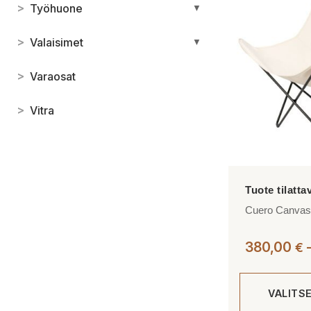
>
Työhuone
muunnelma.
▼
Voit
>
Valaisimet
tehdä
▼
valinnat
>
Varaosat
tuotteen
sivulla.
>
Vitra
Cuero Canvas 
380,00
€
VALITS