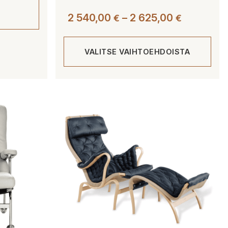
Hintaluok
2 540,00
–
2 625,00
€
€
2
540,00 €
VALITSE VAIHTOEHDOISTA
-
2
625,00 €
Tällä
tuotteella
on
useampi
muunnelma.
Voit
tehdä
valinnat
tuotteen
sivulla.