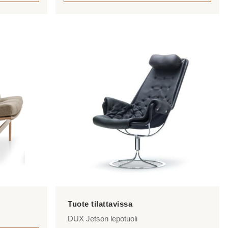
425,00 €
Tällä
tuotteella
on
useampi
muunnelma.
Voit
tehdä
valinnat
tuotteen
sivulla.
DUX Jetson lepotuoli