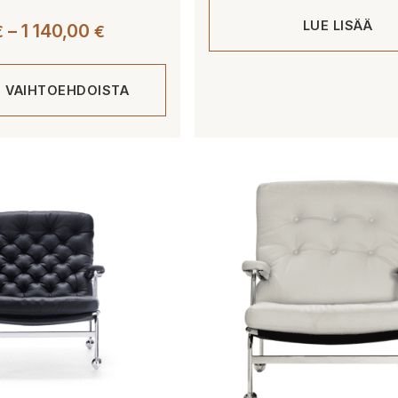
LUE LISÄÄ
Hintaluokka:
–
1 140,00
€
€
1
045,00 €
E VAIHTOEHDOISTA
-
1
140,00 €