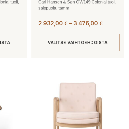
ial tuoli,
Carl Hansen & Søn OW149 Colonial tuoli,
saippuoitu tammi
Hintaluok
2 932,00
–
3 476,00
€
€
2
932,00 €
ISTA
VALITSE VAIHTOEHDOISTA
-
3
476,00 €
Tällä
tuotteella
on
useampi
muunnelma.
Voit
tehdä
valinnat
tuotteen
sivulla.