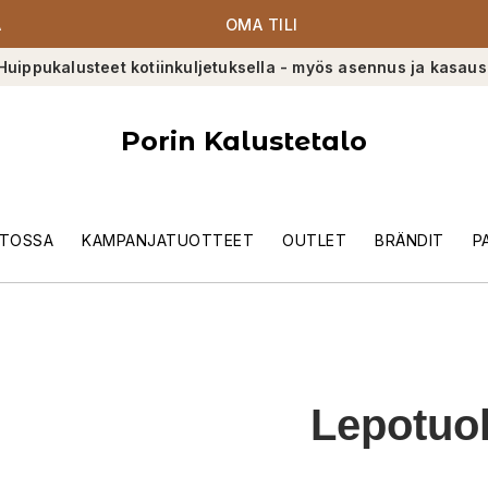
A
OMA TILI
Huippukalusteet kotiinkuljetuksella - myös asennus ja kasaus
Porin Kalustetalo
TOSSA
KAMPANJATUOTTEET
OUTLET
BRÄNDIT
P
Lepotuol