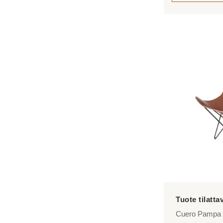
Tällä
tuotteella
on
useampi
muunnelma.
Voit
tehdä
valinnat
tuotteen
sivulla.
Cuero Pampa M