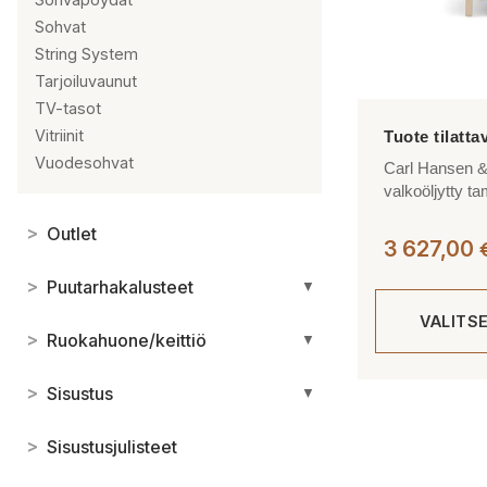
Sohvat
String System
Tarjoiluvaunut
TV-tasot
Vitriinit
Vuodesohvat
Carl Hansen &
valkoöljytty t
>
Outlet
3 627,00
>
Puutarhakalusteet
▼
VALITS
>
Ruokahuone/keittiö
▼
Tällä
>
Sisustus
▼
tuotteella
>
on
Sisustusjulisteet
useampi