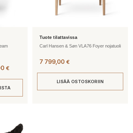
ream
Carl Hansen & Søn VLA76 Foyer nojatuoli
7 799,00
€
Hintaluokka:
00
€
12
621,00 €
LISÄÄ OSTOSKORIIN
ISTA
-
12
696,00 €