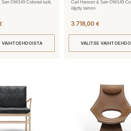
 Søn OW149 Colonial tuoli,
Carl Hansen & Søn OW149 Colon
öljytty tammi
3 718,00
€
€
E VAIHTOEHDOISTA
VALITSE VAIHTOEHDO
Tällä
tuotteella
on
useampi
muunnelma.
Voit
tehdä
valinnat
tuotteen
sivulla.