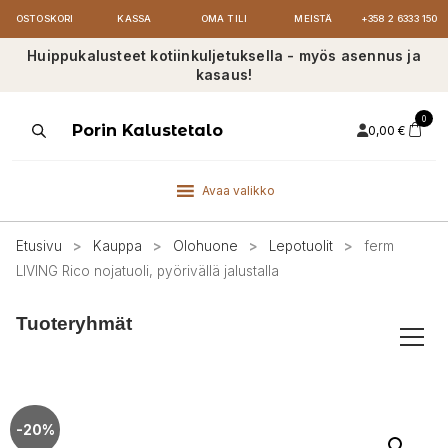
OSTOSKORI
KASSA
OMA TILI
MEISTÄ
+358 2 6333 150
Huippukalusteet kotiinkuljetuksella - myös asennus ja
kasaus!
0
Products
Porin Kalustetalo
0,00
€
search
Avaa valikko
Etusivu
>
Kauppa
>
Olohuone
>
Lepotuolit
>
ferm
LIVING Rico nojatuoli, pyörivällä jalustalla
Tuoteryhmät
-20%