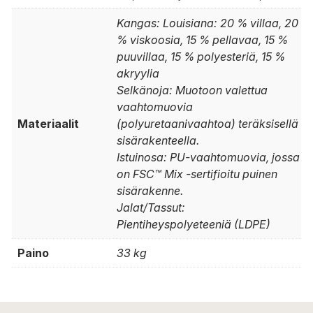
Kangas: Louisiana: 20 % villaa, 20
% viskoosia, 15 % pellavaa, 15 %
puuvillaa, 15 % polyesteriä, 15 %
akryylia
Selkänoja: Muotoon valettua
vaahtomuovia
Materiaalit
(polyuretaanivaahtoa) teräksisellä
sisärakenteella.
Istuinosa: PU-vaahtomuovia, jossa
on FSC™ Mix -sertifioitu puinen
sisärakenne.
Jalat/Tassut:
Pientiheyspolyeteeniä (LDPE)
Paino
33 kg