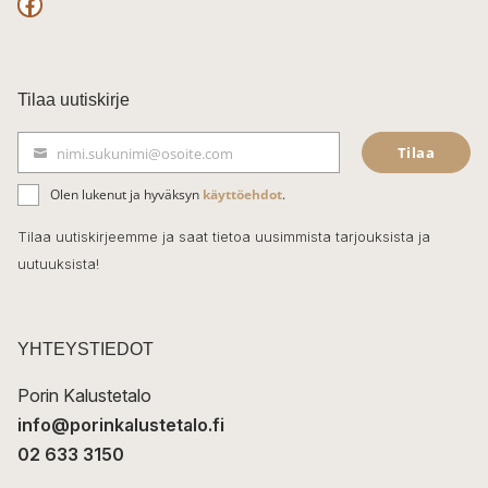
F
a
c
Tilaa uutiskirje
e
Tilaa
nimi.sukunimi@osoite.com
b
S
ä
o
Olen lukenut ja hyväksyn
käyttöehdot
.
h
k
o
Tilaa uutiskirjeemme ja saat tietoa uusimmista tarjouksista ja
ö
uutuuksista!
k
p
o
s
t
YHTEYSTIEDOT
i
Porin Kalustetalo
info@porinkalustetalo.fi
02 633 3150