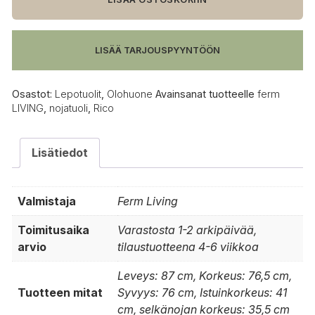
pyörivällä
jalustalla
määrä
LISÄÄ TARJOUSPYYNTÖÖN
Osastot:
Lepotuolit
,
Olohuone
Avainsanat tuotteelle
ferm
LIVING
,
nojatuoli
,
Rico
Lisätiedot
Valmistaja
Ferm Living
Toimitusaika
Varastosta 1-2 arkipäivää,
arvio
tilaustuotteena 4-6 viikkoa
Leveys: 87 cm, Korkeus: 76,5 cm,
Tuotteen mitat
Syvyys: 76 cm, Istuinkorkeus: 41
cm, selkänojan korkeus: 35,5 cm