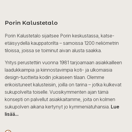
Porin Kalustetalo
Porin Kalustetalo sijaitsee Porin keskustassa, katse-
etäisyydellä kauppatorilta – samoissa 1200 neliömetrin
tiloissa, joissa se toiminut aivan alusta saakka.
Yritys perustettiin vuonna 1981 tarjoamaan asiakkailleen
laadukkaimpia ja kiinnostavimpia koti- ja ulkomaisia
design-tuotteita kodin jokaiseen tilaan. Olemme
erikoistuneet kalusteisiin, joilla on tarina – jotka kulkevat
sukupolvelta toiselle. Vuosikymmenten ajan tämä
konsepti on palvellut asiakkaitamme, joita on kolmen
sukupolven aikana kertynyt jo kymmeniätuhansia.
Lue
lisää...