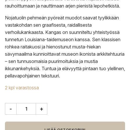
rauhoittumaan ja nauttimaan arjen pienistä lepohetkistä.
Nojatuolin pehmeän pyöreät muodot saavat tyylikkään
vastakohdan sen graafisesta, raidallisesta
verhoilukankaasta. Kangas on suunniteltu yhteistyössä
tunnetun Louisiana-taidemuseon kanssa. Sen klassisen
rohkea raitakuosi ja hienostunut musta-hiekan
sävymaailma kunnioittavat museon ikonista arkkitehtuuria
– sen tunnusomaisia puurimoituksia ja mustia
ikkunankehyksiä. Tuntua ja elävyyttä pintaan tuo ylellinen,
pellavapohjainen tekstuuri.
2 kpl varastossa
-
+
ferm
LIVING
Rico
nojatuoli,
LISÄÄ OSTOSKORIIN