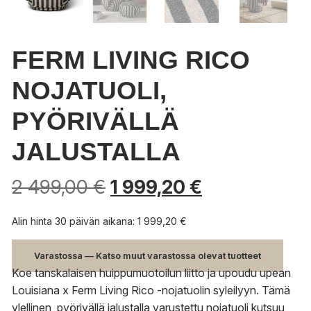
FERM LIVING RICO
NOJATUOLI,
PYÖRIVÄLLÄ
JALUSTALLA
2 499,00
€
1 999,20
€
Alin hinta 30 päivän aikana:
1 999,20
€
Varastossa — Katso muut varastossa olevat tuotteet
Koe tanskalaisen huippumuotoilun liitto ja upoudu upean
Louisiana x Ferm Living Rico -nojatuolin syleilyyn. Tämä
ylellinen, pyörivällä jalustalla varustettu nojatuoli kutsuu