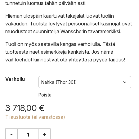
tunnetuin luomus tähän päivään asti.
Hieman ulospäin kaartuvat takajalat luovat tuoliin
vakauden. Tuolista löytyvät persoonalliset käsinojat ovat
muodusteet suunnittelija Wanscherin tavaramerkiksi.
Tuoli on myös saatavilla kangas verhoilulla.
Tästä
tuotteesta näet esimerkkejä kankaista.
Jos nämä
vaihtoehdot kiinnostivat
ota yhteyttä
ja
pyydä tarjous
!
Verhoilu
Poista
3 718,00
€
Tilaustuote (ei varastossa)
-
+
Carl