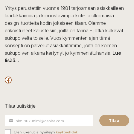
Yritys perustettiin vuonna 1981 tarjoamaan asiakkailleen
laadukkaimpia ja kiinnostavimpia koti- ja ulkomaisia
design-tuotteita kodin jokaiseen tilaan. Olemme
erikoistuneet kalusteisiin, joilla on tarina – jotka kulkevat
sukupolvelta toiselle. Vuosikymmenten ajan tämä
konsepti on palvellut asiakkaitamme, joita on kolmen
sukupolven aikana kertynyt jo kymmeniätuhansia.
Lue
lisää...
F
a
c
Tilaa uutiskirje
e
Tilaa
nimi.sukunimi@osoite.com
b
S
ä
o
Olen lukenut ja hyväksyn
käyttöehdot
.