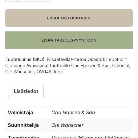
Hansen
&
Søn
LISÄÄ OSTOSKORIIN
OW149
Colonial
tuoli,
LISÄÄ TARJOUSPYYNTÖÖN
valkoöljytty
tammi
määrä
Tuotetunnus (SKU):
Ei saatavilla/-tietoa
Osastot:
Lepotuolit
,
Olohuone
Avainsanat tuotteelle
Carl Hansen & Søn
,
Colonial
,
Ole Wanscher
,
OW149
,
tuoli
Lisätiedot
Valmistaja
Carl Hansen & Søn
Suunnittelija
Ole Wanscher
Toimitusaika
Varastosta 1-2 päivää, tilattaessa