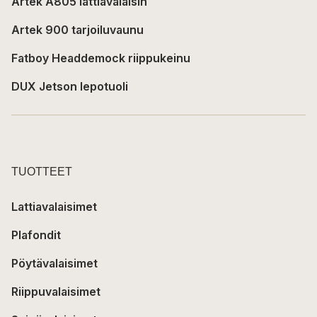
Artek A805 lattiavalaisin
Artek 900 tarjoiluvaunu
Fatboy Headdemock riippukeinu
DUX Jetson lepotuoli
TUOTTEET
Lattiavalaisimet
Plafondit
Pöytävalaisimet
Riippuvalaisimet