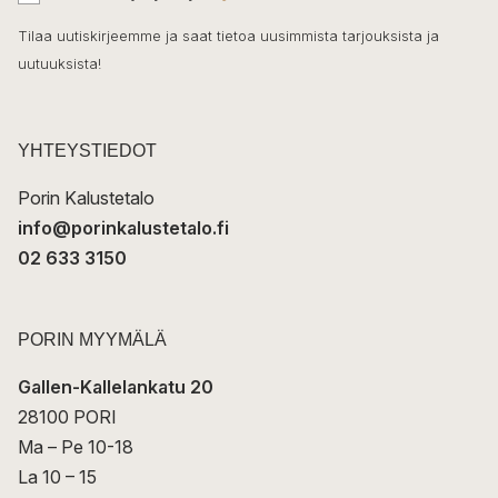
h
k
o
Tilaa uutiskirjeemme ja saat tietoa uusimmista tarjouksista ja
ö
uutuuksista!
k
p
o
s
t
YHTEYSTIEDOT
i
Porin Kalustetalo
info@porinkalustetalo.fi
02 633 3150
PORIN MYYMÄLÄ
Gallen-Kallelankatu 20
28100 PORI
Ma – Pe 10-18
La 10 – 15