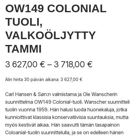
OW149 COLONIAL
TUOLI,
VALKOÖLJYTTY
TAMMI
Hintaluokka
3 627,00
€
–
3 718,00
€
3
627,00 €
Alin hinta 30 päivän aikana:
3 627,00
€
-
3
Carl Hansen & Søn:n valmistama ja Ole Wanscherin
718,00 €
suunnittelma OW149 Colonial-tuoli. Wanscher suunnitteli
tuolin vuonna 1959. Hän halusi luoda huonekaluja, jotka
kunnioittivat klassisia konservatiivisia suuntauksia, mutta
myös kestivät aikaa. Hän saavutti tämän tasapainon
Coloanial-tuolin suunnittelulla, ja se on edelleen hänen