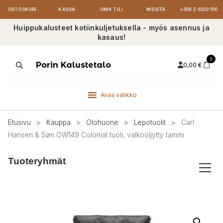
OSTOSKORI
KASSA
OMA TILI
MEISTÄ
+358 2 6333 150
Huippukalusteet kotiinkuljetuksella - myös asennus ja
kasaus!
0
Products
Porin Kalustetalo
0,00
€
search
Avaa valikko
Etusivu
>
Kauppa
>
Olohuone
>
Lepotuolit
>
Carl
Hansen & Søn OW149 Colonial tuoli, valkoöljytty tammi
Tuoteryhmät