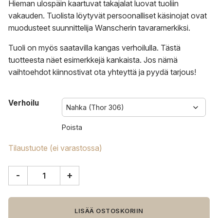
Hieman ulospäin kaartuvat takajalat luovat tuoliin
vakauden. Tuolista löytyvät persoonalliset käsinojat ovat
muodusteet suunnittelija Wanscherin tavaramerkiksi.
Tuoli on myös saatavilla kangas verhoilulla.
Tästä
tuotteesta näet esimerkkejä kankaista.
Jos nämä
vaihtoehdot kiinnostivat
ota yhteyttä
ja
pyydä tarjous
!
Verhoilu
Poista
Tilaustuote (ei varastossa)
-
+
Carl
Hansen
&
Søn
LISÄÄ OSTOSKORIIN