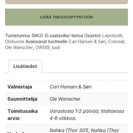
OW149
Colonial
tuoli,
LISÄÄ TARJOUSPYYNTÖÖN
öljytty
tammi
määrä
Tuotetunnus (SKU):
Ei saatavilla/-tietoa
Osastot:
Lepotuolit
,
Olohuone
Avainsanat tuotteelle
Carl Hansen & Søn
,
Colonial
,
Ole Wanscher
,
OW149
,
tuoli
Lisätiedot
Valmistaja
Carl Hansen & Søn
Suunnittelija
Ole Wanscher
Toimitusaika
Varastosta 1-2 päivää, tilattaessa
arvio
4-6 viikkoa.
Nahka (Thor 301), Nahka (Thor