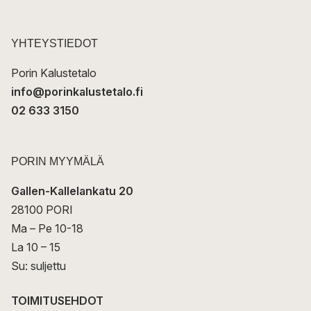
o
s
t
YHTEYSTIEDOT
i
Porin Kalustetalo
info@porinkalustetalo.fi
02 633 3150
PORIN MYYMÄLÄ
Gallen-Kallelankatu 20
28100 PORI
Ma – Pe 10-18
La 10 – 15
Su: suljettu
TOIMITUSEHDOT