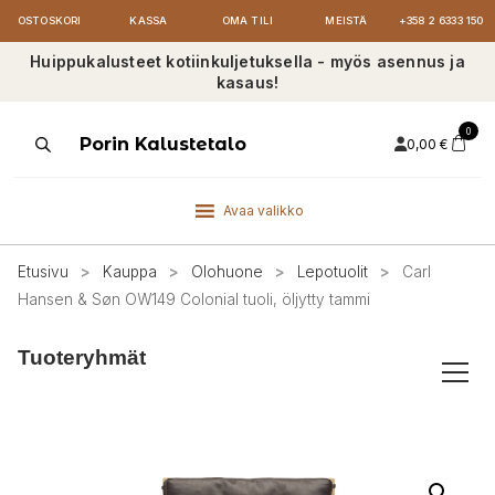
OSTOSKORI
KASSA
OMA TILI
MEISTÄ
+358 2 6333 150
Huippukalusteet kotiinkuljetuksella - myös asennus ja
kasaus!
0
Products
Porin Kalustetalo
0,00
€
search
Avaa valikko
Etusivu
>
Kauppa
>
Olohuone
>
Lepotuolit
>
Carl
Hansen & Søn OW149 Colonial tuoli, öljytty tammi
Tuoteryhmät