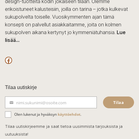
design-tuotteita kodin jokaiseen tilaan. Olemme
erikoistuneet kalusteisiin, joilla on tarina – jotka kulkevat
sukupolvelta toiselle. Vuosikymmenten ajan tämä
konsepti on palvellut asiakkaitamme, joita on kolmen
sukupolven aikana kertynyt jo kymmeniätuhansia.
Lue
lisää...
F
a
c
Tilaa uutiskirje
e
Tilaa
nimi.sukunimi@osoite.com
b
S
ä
o
Olen lukenut ja hyväksyn
käyttöehdot
.
h
k
o
Tilaa uutiskirjeemme ja saat tietoa uusimmista tarjouksista ja
ö
uutuuksista!
k
p