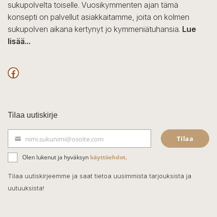
sukupolvelta toiselle. Vuosikymmenten ajan tämä
konsepti on palvellut asiakkaitamme, joita on kolmen
sukupolven aikana kertynyt jo kymmeniätuhansia.
Lue
lisää...
F
a
c
Tilaa uutiskirje
e
Tilaa
nimi.sukunimi@osoite.com
b
S
ä
o
Olen lukenut ja hyväksyn
käyttöehdot
.
h
k
o
Tilaa uutiskirjeemme ja saat tietoa uusimmista tarjouksista ja
ö
uutuuksista!
k
p
o
s