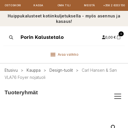
OSTOSKORI
KASSA
OMA TILI
MEISTÄ
+358 2 6333 150
Huippukalusteet kotiinkuljetuksella - myös asennus ja
kasaus!
0
Products
Porin Kalustetalo
0,00
€
search
Avaa valikko
Etusivu
>
Kauppa
>
Design-tuolit
>
Carl Hansen & Søn
VLA76 Foyer nojatuoli
Tuoteryhmät