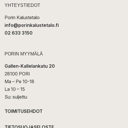
t
YHTEYSTIEDOT
i
Porin Kalustetalo
info@porinkalustetalo.fi
02 633 3150
PORIN MYYMÄLÄ
Gallen-Kallelankatu 20
28100 PORI
Ma – Pe 10-18
La 10 – 15
Su: suljettu
TOIMITUSEHDOT
TIETOSUOJASELOSTE