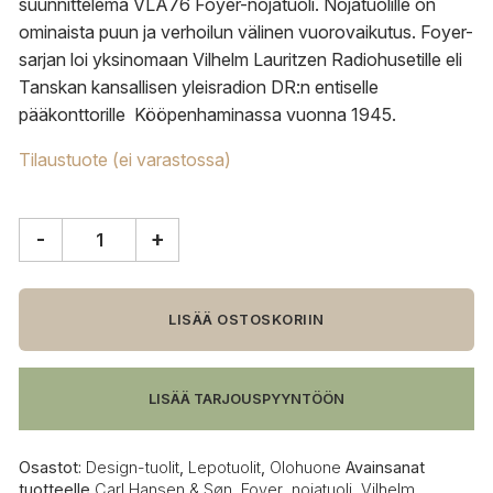
suunnittelema VLA76 Foyer-nojatuoli. Nojatuolille
on
ominaista puun ja verhoilun välinen vuorovaikutus.
Foyer-
sarjan loi yksinomaan Vilhelm Lauritzen Radiohusetille eli
Tanskan kansallisen yleisradion DR:n entiselle
pääkonttorille Kööpenhaminassa vuonna 1945.
Tilaustuote (ei varastossa)
-
+
Carl
Hansen
&
Søn
LISÄÄ OSTOSKORIIN
VLA76
Foyer
nojatuoli
LISÄÄ TARJOUSPYYNTÖÖN
määrä
Osastot:
Design-tuolit
,
Lepotuolit
,
Olohuone
Avainsanat
tuotteelle
Carl Hansen & Søn
,
Foyer
,
nojatuoli
,
Vilhelm