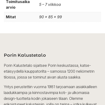
Toimitusaika
5 – 7 viikkoa
arvio
Mitat
90 x 85 x 99
Porin Kalustetalo
Porin Kalustetalo sijaitsee Porin keskustassa, katse-
etäisyydellä kauppatorilta – samoissa 1200 neliömetrin
tiloissa, joissa se toiminut aivan alusta saakka.
Yritys perustettiin vuonna 1981 tarjoamaan asiakkailleen
laadukkaimpia ja kiinnostavimpia koti- ja ulkomaisia
design-tuotteita kodin jokaiseen tilaan. Olemme
erikoistuneet kalusteisiin, joilla on tarina – jotka kulkevat