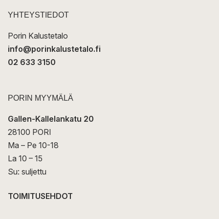
s
t
YHTEYSTIEDOT
i
Porin Kalustetalo
info@porinkalustetalo.fi
02 633 3150
PORIN MYYMÄLÄ
Gallen-Kallelankatu 20
28100 PORI
Ma – Pe 10-18
La 10 – 15
Su: suljettu
TOIMITUSEHDOT