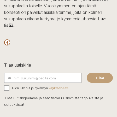
sukupolvelta toiselle. Vuosikymmenten ajan tämä
konsepti on palvellut asiakkaitamme, joita on kolmen
sukupolven aikana kertynyt jo kymmeniätuhansia.
Lue
lisää...
F
a
c
Tilaa uutiskirje
e
Tilaa
nimi.sukunimi@osoite.com
b
S
ä
o
Olen lukenut ja hyväksyn
käyttöehdot
.
h
k
o
Tilaa uutiskirjeemme ja saat tietoa uusimmista tarjouksista ja
ö
uutuuksista!
k
p
o