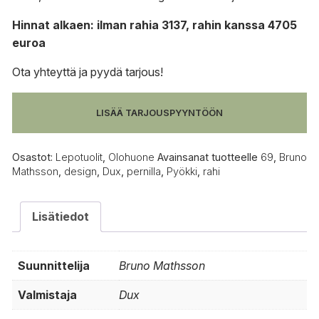
Hinnat alkaen: ilman rahia 3137, rahin kanssa 4705
euroa
Ota yhteyttä
ja
pyydä tarjous
!
LISÄÄ TARJOUSPYYNTÖÖN
Osastot:
Lepotuolit
,
Olohuone
Avainsanat tuotteelle
69
,
Bruno
Mathsson
,
design
,
Dux
,
pernilla
,
Pyökki
,
rahi
Lisätiedot
Suunnittelija
Bruno Mathsson
Valmistaja
Dux