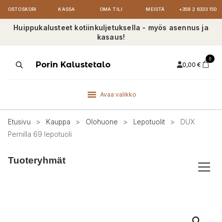
OSTOSKORI
KASSA
OMA TILI
MEISTÄ
+358 2 6333 150
Huippukalusteet kotiinkuljetuksella - myös asennus ja
kasaus!
0
Products
Porin Kalustetalo
0,00
€
search
Avaa valikko
Etusivu
>
Kauppa
>
Olohuone
>
Lepotuolit
>
DUX
Pernilla 69 lepotuoli
Tuoteryhmät