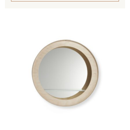
Tällä
tuotteella
on
useampi
muunnelma.
Voit
tehdä
valinnat
tuotteen
sivulla.