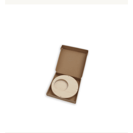
Tällä
tuotteella
on
useampi
muunnelma.
Voit
tehdä
valinnat
tuotteen
sivulla.