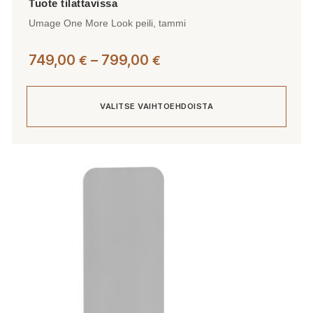
Umage One More Look peili, tammi
Hintaluokka:
749,00
–
799,00
€
€
749,00 €
-
VALITSE VAIHTOEHDOISTA
799,00 €
Tällä
tuotteella
on
useampi
muunnelma.
Voit
tehdä
valinnat
tuotteen
sivulla.