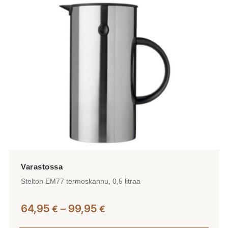
Stelton EM77 termoskannu, 0,5 litraa
Hintaluokka:
64,95
–
99,95
€
€
64,95 €