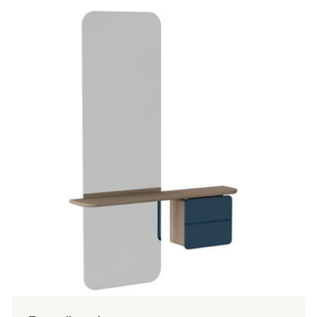
tuotteella
on
useampi
muunnelma.
Voit
tehdä
valinnat
tuotteen
sivulla.