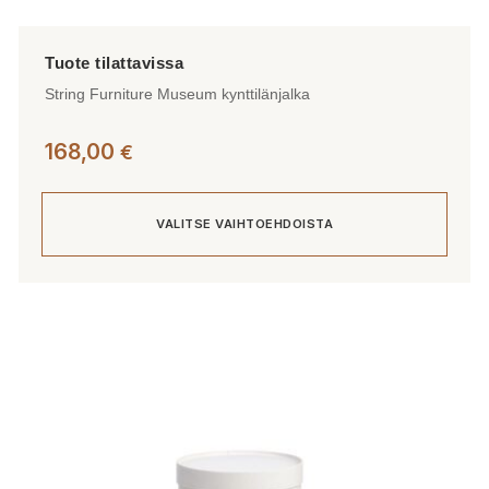
String Furniture Museum kynttilänjalka
168,00
€
VALITSE VAIHTOEHDOISTA
Tällä
tuotteella
on
useampi
muunnelma.
Voit
tehdä
valinnat