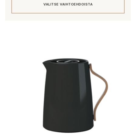
VALITSE VAIHTOEHDOISTA
Tällä
tuotteella
on
useampi
muunnelma.
Voit
tehdä
valinnat
tuotteen
sivulla.