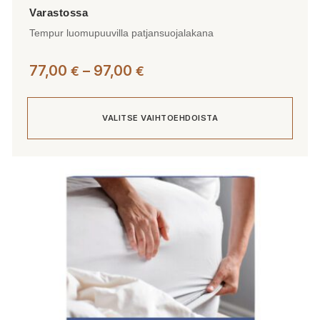
Tempur luomupuuvilla patjansuojalakana
Hintaluokka:
77,00
–
97,00
€
€
77,00 €
-
VALITSE VAIHTOEHDOISTA
97,00 €
Tällä
tuotteella
on
useampi
muunnelma.
Voit
tehdä
valinnat
tuotteen