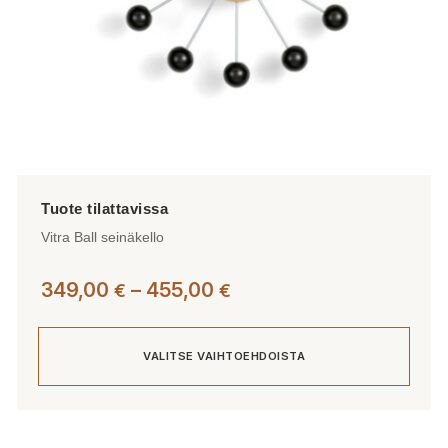
Vitra Ball seinäkello
Hintaluokka:
349,00
–
455,00
€
€
349,00 €
-
VALITSE VAIHTOEHDOISTA
455,00 €
Tällä
tuotteella