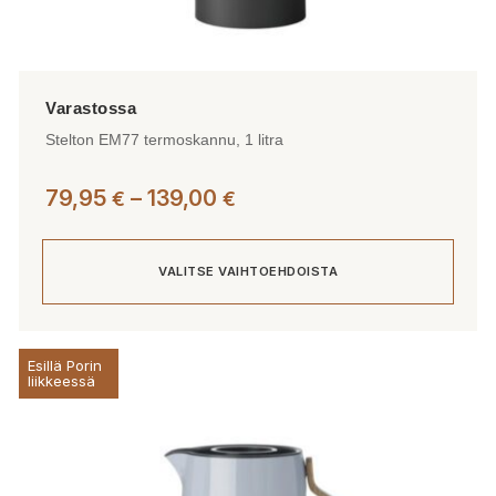
Stelton EM77 termoskannu, 1 litra
Hintaluokka:
79,95
–
139,00
€
€
79,95 €
-
VALITSE VAIHTOEHDOISTA
139,00 €
Tällä
Esillä Porin
tuotteella
liikkeessä
on
useampi
muunnelma.
Voit