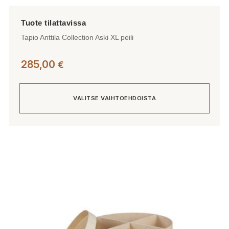
Tapio Anttila Collection Aski XL peili
285,00
€
VALITSE VAIHTOEHDOISTA
Tällä
tuotteella
on
useampi
muunnelma.
Voit
tehdä
valinnat