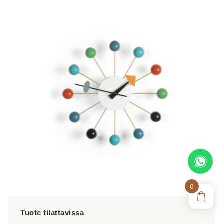
on
useampi
muunnelma.
Voit
tehdä
valinnat
tuotteen
sivulla.
0