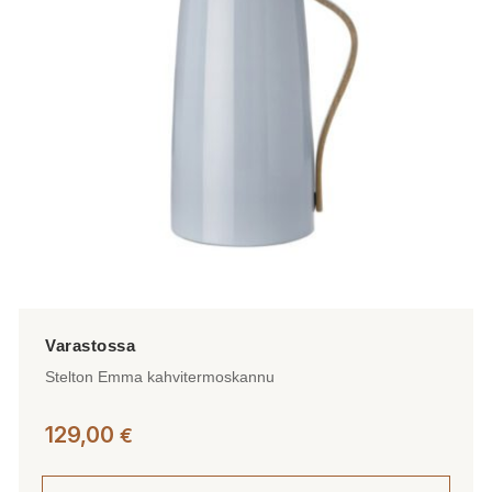
tehdä
valinnat
tuotteen
sivulla.
Stelton Emma kahvitermoskannu
129,00
€