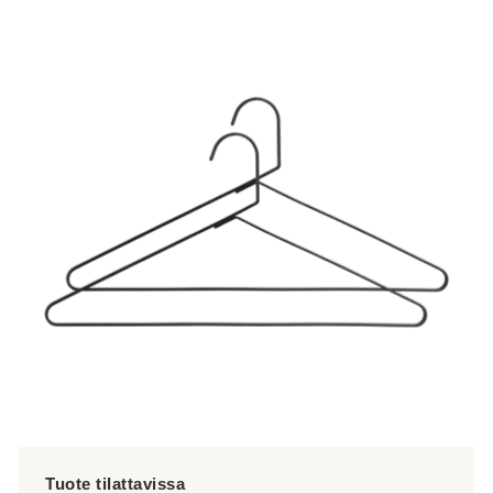
tuotteella
on
useampi
muunnelma.
Voit
tehdä
valinnat
tuotteen
sivulla.