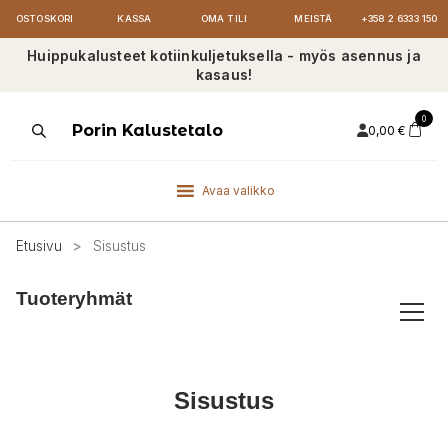
OSTOSKORI
KASSA
OMA TILI
MEISTÄ
+358 2 6333 150
Huippukalusteet kotiinkuljetuksella - myös asennus ja
kasaus!
0
Products
Porin Kalustetalo
0,00
€
search
Avaa valikko
Etusivu
>
Sisustus
Tuoteryhmät
Sisustus