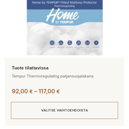
sivulla.
Tempur Thermoregulating patjansuojalakana
Hintaluokka:
92,00
–
117,00
€
€
92,00 €
-
VALITSE VAIHTOEHDOISTA
117,00 €
Tällä