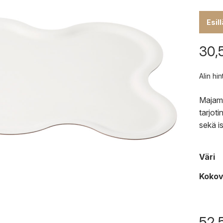
Esil
30,
Alin hi
Majamo
tarjot
sekä i
Väri
Kokov
52,