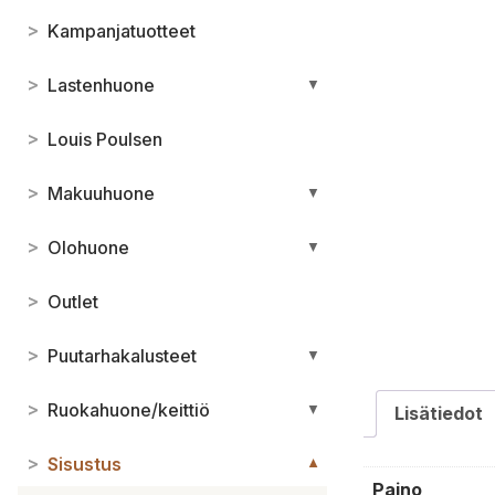
>
Kampanjatuotteet
>
Lastenhuone
▼
>
Louis Poulsen
>
Makuuhuone
▼
>
Olohuone
▼
>
Outlet
>
Puutarhakalusteet
▼
>
Ruokahuone/keittiö
▼
Lisätiedot
>
Sisustus
▼
Paino