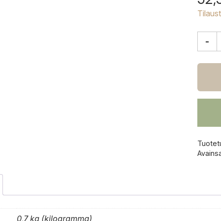
Tilaus
-
Maja
Pilvi
tarjoti
määrä
Tuotet
Avains
0,7 kg (kilogramma)