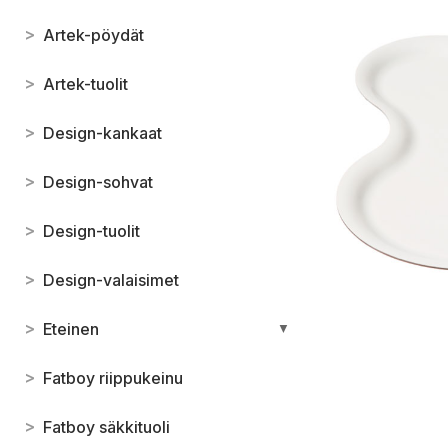
>
Artek-pöydät
>
Artek-tuolit
>
Design-kankaat
>
Design-sohvat
>
Design-tuolit
>
Design-valaisimet
>
Eteinen
▼
>
Fatboy riippukeinu
>
Fatboy säkkituoli