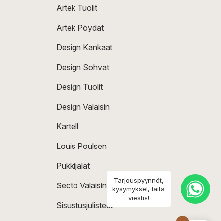
Artek Tuolit
Artek Pöydät
Design Kankaat
Design Sohvat
Design Tuolit
Design Valaisin
Kartell
Louis Poulsen
Pukkijalat
Tarjouspyynnöt,
Secto Valaisin
kysymykset, laita
viestiä!
Sisustusjulisteet