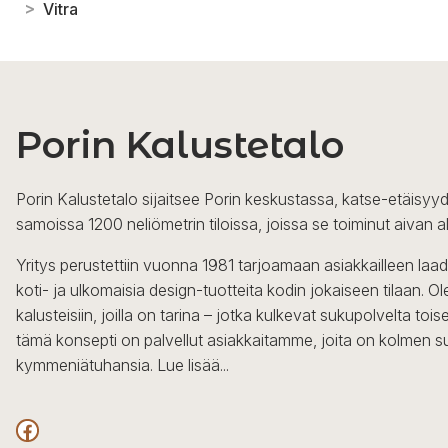
>
Vitra
Porin Kalustetalo
Porin Kalustetalo sijaitsee Porin keskustassa, katse-etäisyyd
samoissa 1200 neliömetrin tiloissa, joissa se toiminut aivan a
Yritys perustettiin vuonna 1981 tarjoamaan asiakkailleen laa
koti- ja ulkomaisia design-tuotteita kodin jokaiseen tilaan. 
kalusteisiin, joilla on tarina – jotka kulkevat sukupolvelta to
tämä konsepti on palvellut asiakkaitamme, joita on kolmen s
kymmeniätuhansia.
Lue lisää...
Facebook