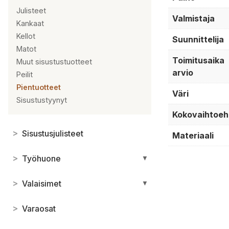
Julisteet
Valmistaja
Kankaat
Kellot
Suunnittelija
Matot
Toimitusaika
Muut sisustustuotteet
arvio
Peilit
Pientuotteet
Väri
Sisustustyynyt
Kokovaihtoeh
>
Sisustusjulisteet
Materiaali
>
Työhuone
▼
>
Valaisimet
▼
>
Varaosat