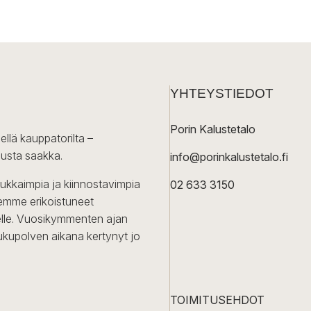
YHTEYSTIEDOT
Porin Kalustetalo
ellä kauppatorilta –
lusta saakka.
info@porinkalustetalo.fi
dukkaimpia ja kiinnostavimpia
02 633 3150
Olemme erikoistuneet
iselle. Vuosikymmenten ajan
ukupolven aikana kertynyt jo
TOIMITUSEHDOT