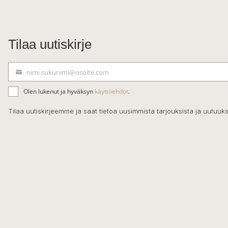
Tilaa uutiskirje
nimi.sukunimi@osoite.com
S
ä
Olen lukenut ja hyväksyn
käyttöehdot
.
h
k
Tilaa uutiskirjeemme ja saat tietoa uusimmista tarjouksista ja uutuuks
ö
p
o
s
t
i