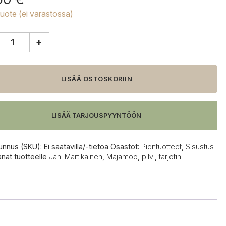
tuote (ei varastossa)
+
moo
n
LISÄÄ OSTOSKORIIN
LISÄÄ TARJOUSPYYNTÖÖN
unnus (SKU):
Ei saatavilla/-tietoa
Osastot:
Pientuotteet
,
Sisustus
anat tuotteelle
Jani Martikainen
,
Majamoo
,
pilvi
,
tarjotin