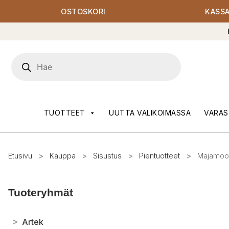
OSTOSKORI
KASS
Products
search
TUOTTEET
UUTTA VALIKOIMASSA
VARAS
Etusivu
>
Kauppa
>
Sisustus
>
Pientuotteet
>
Majamoo P
Tuoteryhmät
>
Artek