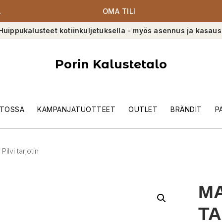
A
OMA TILI
Huippukalusteet kotiinkuljetuksella - myös asennus ja kasaus
Porin Kalustetalo
TOSSA
KAMPANJATUOTTEET
OUTLET
BRÄNDIT
P
ilvi tarjotin
MA
TA