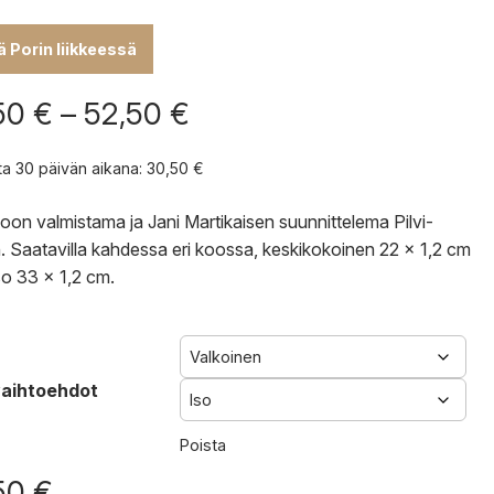
lä Porin liikkeessä
Hintaluokka:
50
€
–
52,50
€
30,50 €
-
nta 30 päivän aikana:
30,50
€
52,50 €
on valmistama ja Jani Martikaisen suunnittelema Pilvi-
in. Saatavilla kahdessa eri koossa, keskikokoinen 22 x 1,2 cm
so 33 x 1,2 cm.
aihtoehdot
Poista
50
€