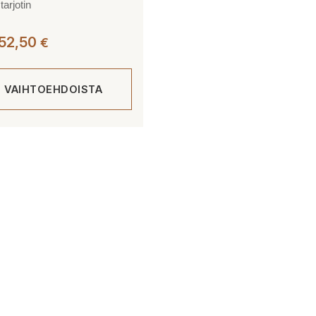
arjotin
Hintaluokka:
52,50
€
30,50 €
-
E VAIHTOEHDOISTA
52,50 €