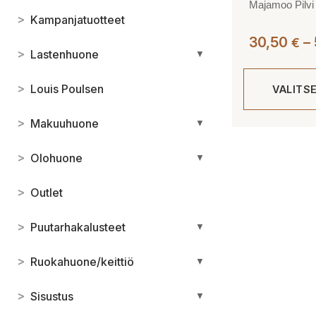
Majamoo Pilvi t
>
Kampanjatuotteet
30,50
–
€
>
Lastenhuone
▼
>
Louis Poulsen
VALITS
>
Makuuhuone
▼
Tällä
tuotteella
>
Olohuone
▼
on
useampi
>
Outlet
muunnelma.
Voit
>
Puutarhakalusteet
▼
tehdä
valinnat
>
Ruokahuone/keittiö
▼
tuotteen
sivulla.
>
Sisustus
▼