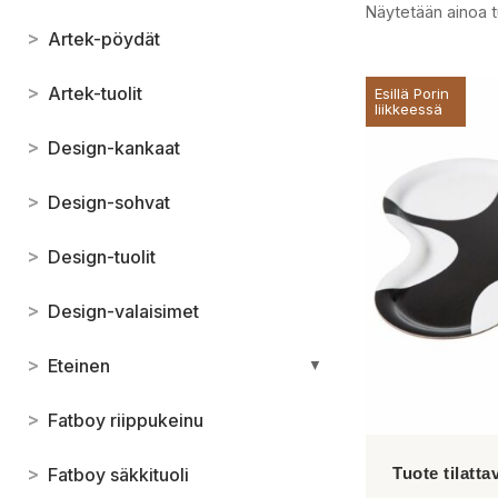
Näytetään ainoa t
>
Artek-pöydät
>
Artek-tuolit
Esillä Porin
liikkeessä
>
Design-kankaat
>
Design-sohvat
>
Design-tuolit
>
Design-valaisimet
>
Eteinen
▼
>
Fatboy riippukeinu
>
Fatboy säkkituoli