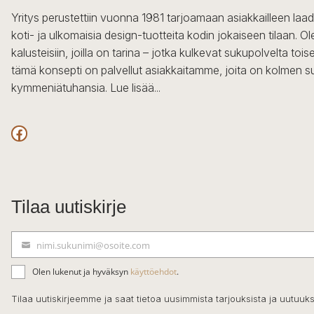
Yritys perustettiin vuonna 1981 tarjoamaan asiakkailleen laa
koti- ja ulkomaisia design-tuotteita kodin jokaiseen tilaan. 
kalusteisiin, joilla on tarina – jotka kulkevat sukupolvelta to
tämä konsepti on palvellut asiakkaitamme, joita on kolmen s
kymmeniätuhansia.
Lue lisää...
Facebook
Tilaa uutiskirje
nimi.sukunimi@osoite.com
S
ä
Olen lukenut ja hyväksyn
käyttöehdot
.
h
k
Tilaa uutiskirjeemme ja saat tietoa uusimmista tarjouksista ja uutuuks
ö