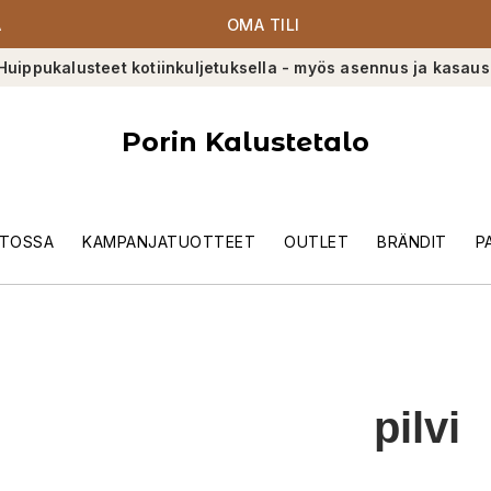
A
OMA TILI
Huippukalusteet kotiinkuljetuksella - myös asennus ja kasaus
Porin Kalustetalo
TOSSA
KAMPANJATUOTTEET
OUTLET
BRÄNDIT
P
pilvi