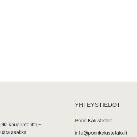
YHTEYSTIEDOT
Porin Kalustetalo
ellä kauppatorilta –
lusta saakka.
info@porinkalustetalo.fi