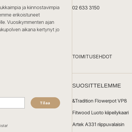
dukkaimpia ja kiinnostavimpia
02 633 3150
Olemme erikoistuneet
iselle. Vuosikymmenten ajan
ukupolven aikana kertynyt jo
TOIMITUSEHDOT
SUOSITTELEMME
&Tradition Flowerpot VP8
Tilaa
Fitwood Luoto kiipeilykaari
Artek A331 riippuvalaisin
ista!