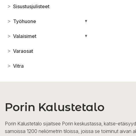
>
Sisustusjulisteet
>
Työhuone
▼
>
Valaisimet
▼
>
Varaosat
>
Vitra
Porin Kalustetalo
Porin Kalustetalo sijaitsee Porin keskustassa, katse-etäisyyd
samoissa 1200 neliömetrin tiloissa, joissa se toiminut aivan a