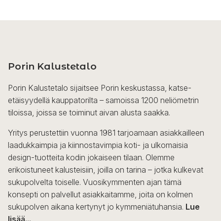
Porin Kalustetalo
Porin Kalustetalo sijaitsee Porin keskustassa, katse-
etäisyydellä kauppatorilta – samoissa 1200 neliömetrin
tiloissa, joissa se toiminut aivan alusta saakka.
Yritys perustettiin vuonna 1981 tarjoamaan asiakkailleen
laadukkaimpia ja kiinnostavimpia koti- ja ulkomaisia
design-tuotteita kodin jokaiseen tilaan. Olemme
erikoistuneet kalusteisiin, joilla on tarina – jotka kulkevat
sukupolvelta toiselle. Vuosikymmenten ajan tämä
konsepti on palvellut asiakkaitamme, joita on kolmen
sukupolven aikana kertynyt jo kymmeniätuhansia.
Lue
lisää...