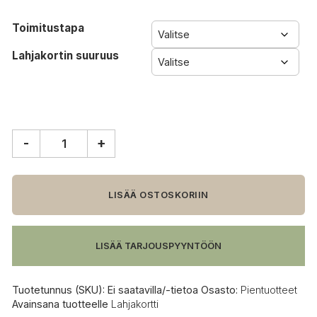
Toimitustapa
Lahjakortin suuruus
-
+
Lahjakortti
määrä
LISÄÄ OSTOSKORIIN
LISÄÄ TARJOUSPYYNTÖÖN
Tuotetunnus (SKU):
Ei saatavilla/-tietoa
Osasto:
Pientuotteet
Avainsana tuotteelle
Lahjakortti