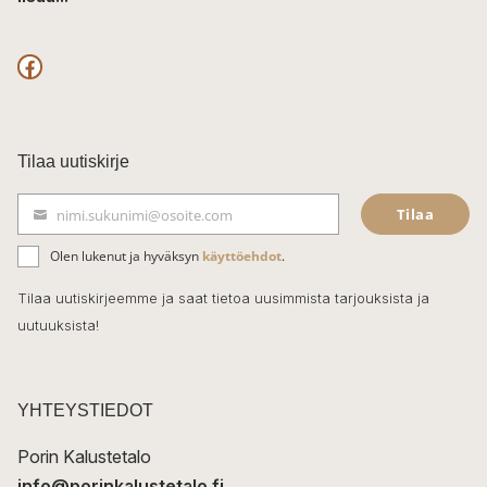
F
a
c
Tilaa uutiskirje
e
Tilaa
nimi.sukunimi@osoite.com
b
S
ä
o
Olen lukenut ja hyväksyn
käyttöehdot
.
h
k
o
Tilaa uutiskirjeemme ja saat tietoa uusimmista tarjouksista ja
ö
uutuuksista!
k
p
o
s
t
YHTEYSTIEDOT
i
Porin Kalustetalo
info@porinkalustetalo.fi