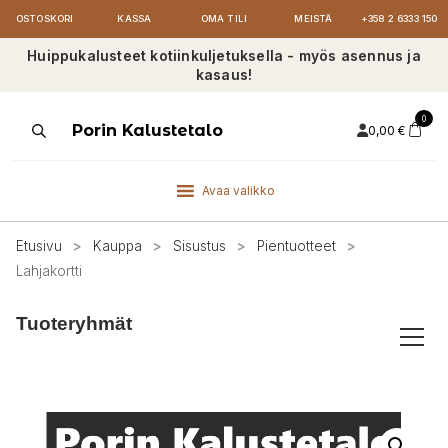
OSTOSKORI
KASSA
OMA TILI
MEISTÄ
+358 2 6333 150
Huippukalusteet kotiinkuljetuksella - myös asennus ja
kasaus!
0
Products
Porin Kalustetalo
0,00
€
search
Avaa valikko
Etusivu
>
Kauppa
>
Sisustus
>
Pientuotteet
>
Lahjakortti
Tuoteryhmät