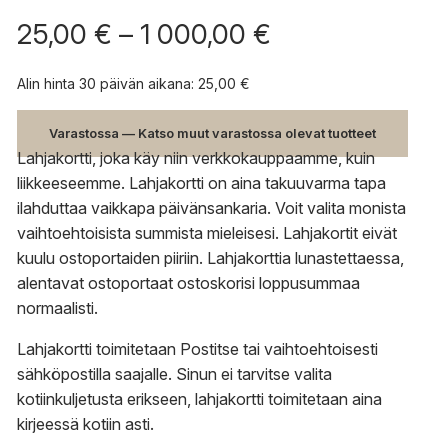
Hintaluokka:
25,00
€
–
1 000,00
€
25,00 €
-
Alin hinta 30 päivän aikana:
25,00
€
1
000,00 €
Varastossa — Katso muut varastossa olevat tuotteet
Lahjakortti, joka käy niin verkkokauppaamme, kuin
liikkeeseemme. Lahjakortti on aina takuuvarma tapa
ilahduttaa vaikkapa päivänsankaria. Voit valita monista
vaihtoehtoisista summista mieleisesi. Lahjakortit eivät
kuulu ostoportaiden piiriin. Lahjakorttia lunastettaessa,
alentavat ostoportaat ostoskorisi loppusummaa
normaalisti.
Lahjakortti toimitetaan Postitse tai vaihtoehtoisesti
sähköpostilla saajalle. Sinun ei tarvitse valita
kotiinkuljetusta erikseen, lahjakortti toimitetaan aina
kirjeessä kotiin asti.