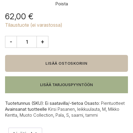
Poista
62,00
€
Tilaustuote (ei varastossa)
-
+
Muoto
Collection
Pala
leikkuulauta
LISÄÄ OSTOSKORIIN
määrä
LISÄÄ TARJOUSPYYNTÖÖN
Tuotetunnus (SKU):
Ei saatavilla/-tietoa
Osasto:
Pientuotteet
Avainsanat tuotteelle
Kirsi Pasanen
,
leikkuulauta
,
M
,
Mikko
Kentta
,
Muoto Collection
,
Pala
,
S
,
saarni
,
tammi