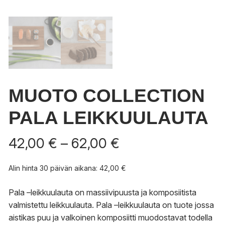
MUOTO COLLECTION
PALA LEIKKUULAUTA
Hintaluokka:
42,00
€
–
62,00
€
42,00 €
-
Alin hinta 30 päivän aikana:
42,00
€
62,00 €
Pala –leikkuulauta on massiivipuusta ja komposiitista
valmistettu leikkuulauta. Pala –leikkuulauta on tuote jossa
aistikas puu ja valkoinen komposiitti muodostavat todella