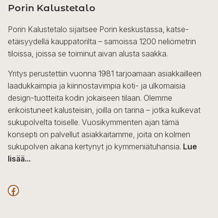
Porin Kalustetalo
Porin Kalustetalo sijaitsee Porin keskustassa, katse-
etäisyydellä kauppatorilta – samoissa 1200 neliömetrin
tiloissa, joissa se toiminut aivan alusta saakka.
Yritys perustettiin vuonna 1981 tarjoamaan asiakkailleen
laadukkaimpia ja kiinnostavimpia koti- ja ulkomaisia
design-tuotteita kodin jokaiseen tilaan. Olemme
erikoistuneet kalusteisiin, joilla on tarina – jotka kulkevat
sukupolvelta toiselle. Vuosikymmenten ajan tämä
konsepti on palvellut asiakkaitamme, joita on kolmen
sukupolven aikana kertynyt jo kymmeniätuhansia.
Lue
lisää...
F
a