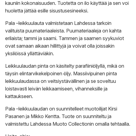
kauniin kokonaisuuden. Tuotetta on ilo käyttää ja sen voi
huoletta jättää esille sisustusesineeksi.
Pala –leikkuulauta valmistetaan Lahdessa tarkoin
valituista puumateriaaleista. Puumateriaaleja on kahta
erilaista; tammi ja saarni. Tammen ja saarnen syykuviot
ovat samaan aikaan hillittyjä ja voivat olla joissakin
yksilöissä yllättäviäkin.
Leikkuulaudan pinta on käsitelty parafiiniöljyllä, mikä on
täysin elintarvikekelpoinen öljy. Massiivipuinen pinta
leikkuulaudassa on veitsiystävällinen ja se soveltuu
loistavasti leivän leikkaamiseen, vihanneksille ja
kattaukseen.
Pala –leikkuulaudan on suunnitelleet muotoilijat Kirsi
Pasanen ja Mikko Kentta. Tuote on suunniteltu ja
valmistettu Lahdessa Muoto Collectionin omalla tehtaalla.