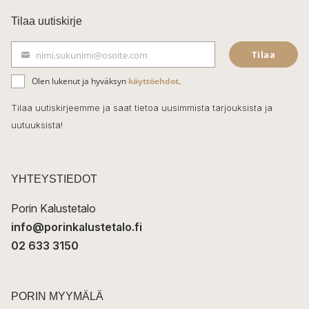
c
Tilaa uutiskirje
e
Tilaa
nimi.sukunimi@osoite.com
b
S
ä
o
Olen lukenut ja hyväksyn
käyttöehdot
.
h
k
o
Tilaa uutiskirjeemme ja saat tietoa uusimmista tarjouksista ja
ö
uutuuksista!
k
p
o
s
t
YHTEYSTIEDOT
i
Porin Kalustetalo
info@porinkalustetalo.fi
02 633 3150
PORIN MYYMÄLÄ