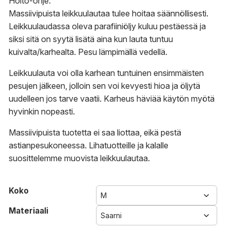
Hoito-ohje:
Massiivipuista leikkuulautaa tulee hoitaa säännöllisesti.
Leikkuulaudassa oleva parafiiniöljy kuluu pestäessä ja
siksi sitä on syytä lisätä aina kun lauta tuntuu
kuivalta/karhealta. Pesu lämpimällä vedellä.
Leikkuulauta voi olla karhean tuntuinen ensimmäisten
pesujen jälkeen, jolloin sen voi kevyesti hioa ja öljytä
uudelleen jos tarve vaatii. Karheus häviää käytön myötä
hyvinkin nopeasti.
Massiivipuista tuotetta ei saa liottaa, eikä pestä
astianpesukoneessa. Lihatuotteille ja kalalle
suosittelemme muovista leikkuulautaa.
Koko
Materiaali