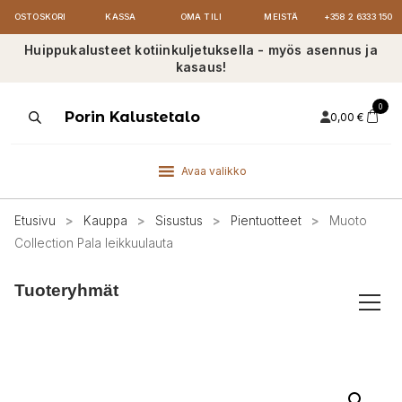
OSTOSKORI
KASSA
OMA TILI
MEISTÄ
+358 2 6333 150
Huippukalusteet kotiinkuljetuksella - myös asennus ja
kasaus!
0
Products
Porin Kalustetalo
0,00
€
search
Avaa valikko
Etusivu
>
Kauppa
>
Sisustus
>
Pientuotteet
>
Muoto
Collection Pala leikkuulauta
Tuoteryhmät