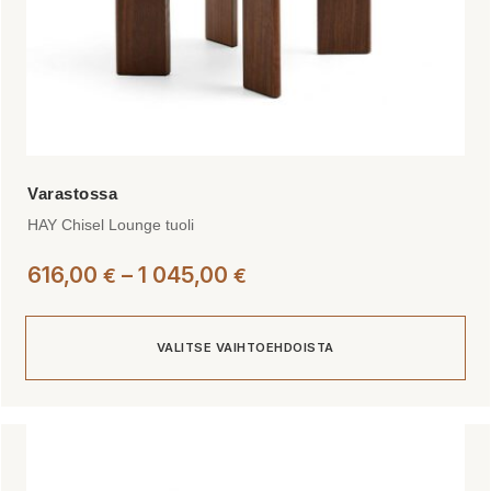
HAY Chisel Lounge tuoli
Hintaluokka:
616,00
–
1 045,00
€
€
616,00 €
-
VALITSE VAIHTOEHDOISTA
1
045,00 €
Tällä
tuotteella
on