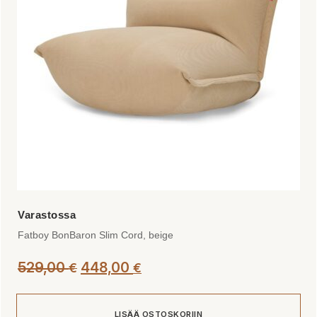
Fatboy BonBaron Slim Cord, beige
Alkuperäinen
Nykyinen
529,00
448,00
€
€
hinta
hinta
oli:
on:
LISÄÄ OSTOSKORIIN