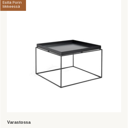
Esillä Porin
liikkeessä