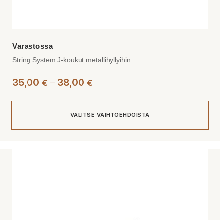
String System J-koukut metallihyllyihin
Hintaluokka:
35,00
–
38,00
€
€
35,00 €
-
VALITSE VAIHTOEHDOISTA
38,00 €
Tällä
tuotteella
on
useampi
muunnelma.
Voit