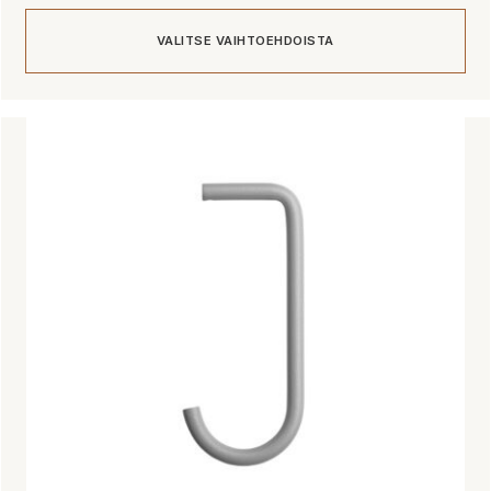
VALITSE VAIHTOEHDOISTA
Tällä
tuotteella
on
useampi
muunnelma.
Voit
tehdä
valinnat
tuotteen
sivulla.