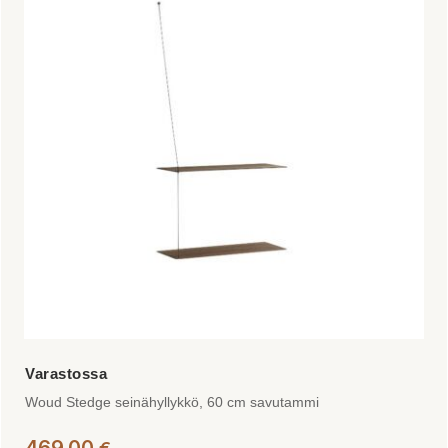
useampi
muunnelma.
Voit
tehdä
valinnat
tuotteen
sivulla.
Woud Stedge seinähyllykkö, 60 cm savutammi