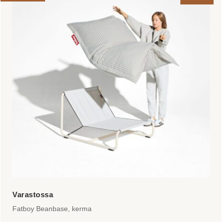
on
useampi
muunnelma.
Voit
tehdä
valinnat
tuotteen
sivulla.
Fatboy Beanbase, kerma