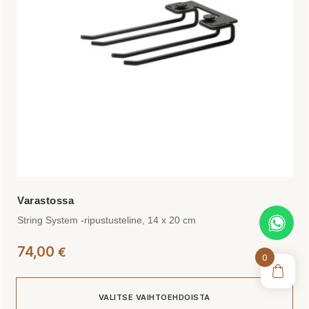
tehdä
valinnat
tuotteen
sivulla.
String System -ripustusteline, 14 x 20 cm
74,00
€
0
VALITSE VAIHTOEHDOISTA