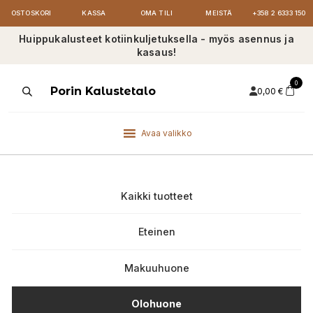
OSTOSKORI
KASSA
OMA TILI
MEISTÄ
+358 2 6333 150
Huippukalusteet kotiinkuljetuksella - myös asennus ja
kasaus!
0
Products
Porin Kalustetalo
0,00
€
search
Avaa valikko
Kaikki tuotteet
Eteinen
Makuuhuone
Olohuone