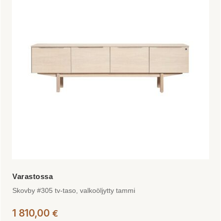
Skovby #305 tv-taso, valkoöljytty tammi
1 810,00
€