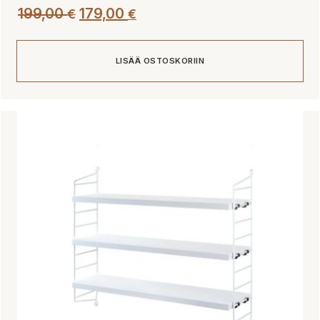
Alkuperäinen
Nykyinen
199,00
179,00
€
€
hinta
hinta
oli:
on:
LISÄÄ OSTOSKORIIN
199,00 €.
179,00 €.