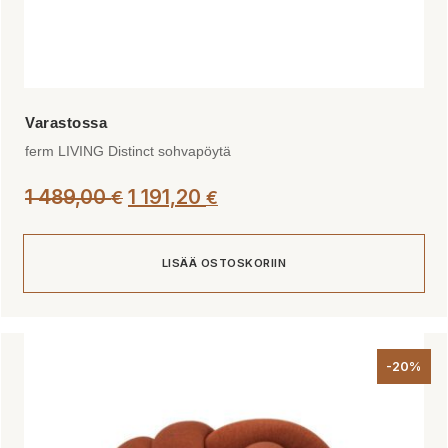
ferm LIVING Distinct sohvapöytä
1 489,00
1 191,20
€
€
LISÄÄ OSTOSKORIIN
-20%