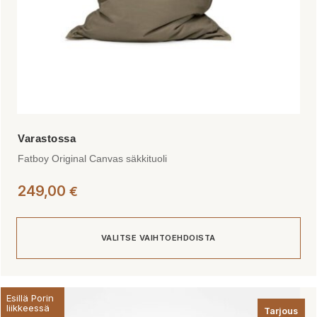
Fatboy Original Canvas säkkituoli
249,00
€
VALITSE VAIHTOEHDOISTA
Tällä
Esillä Porin
tuotteella
liikkeessä
Tarjous