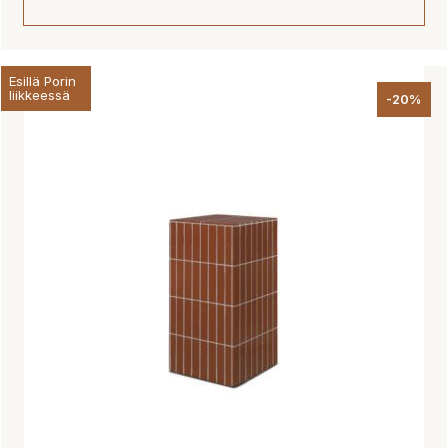
529,00 €.
448,00 €.
Esillä Porin
liikkeessä
-20%