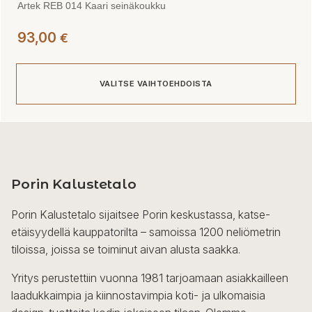
Artek REB 014 Kaari seinäkoukku
93,00
€
VALITSE VAIHTOEHDOISTA
Tällä
tuotteella
on
useampi
Porin Kalustetalo
muunnelma.
Porin Kalustetalo sijaitsee Porin keskustassa, katse-
Voit
etäisyydellä kauppatorilta – samoissa 1200 neliömetrin
tehdä
tiloissa, joissa se toiminut aivan alusta saakka.
valinnat
tuotteen
Yritys perustettiin vuonna 1981 tarjoamaan asiakkailleen
sivulla.
laadukkaimpia ja kiinnostavimpia koti- ja ulkomaisia