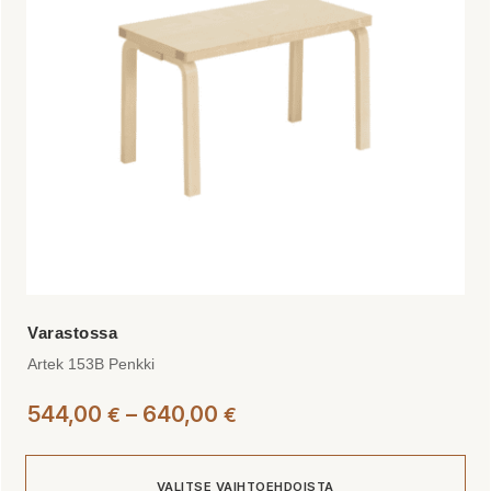
tehdä
valinnat
tuotteen
sivulla.
Artek 153B Penkki
Hintaluokka:
544,00
–
640,00
€
€
544,00 €
-
VALITSE VAIHTOEHDOISTA