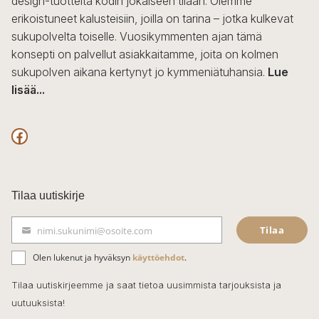
design-tuotteita kodin jokaiseen tilaan. Olemme
erikoistuneet kalusteisiin, joilla on tarina – jotka kulkevat
sukupolvelta toiselle. Vuosikymmenten ajan tämä
konsepti on palvellut asiakkaitamme, joita on kolmen
sukupolven aikana kertynyt jo kymmeniätuhansia.
Lue
lisää...
F
a
c
Tilaa uutiskirje
e
Tilaa
nimi.sukunimi@osoite.com
S
b
ä
Olen lukenut ja hyväksyn
käyttöehdot
.
o
h
k
o
Tilaa uutiskirjeemme ja saat tietoa uusimmista tarjouksista ja
ö
uutuuksista!
k
p