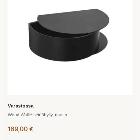
Voit
tehdä
valinnat
tuotteen
sivulla.
Woud Wallie seinähylly, musta
169,00
€