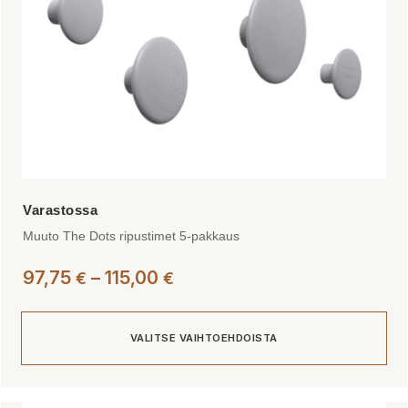
sivulla.
Muuto The Dots ripustimet 5-pakkaus
Hintaluokka:
97,75
–
115,00
€
€
97,75 €
-
VALITSE VAIHTOEHDOISTA
115,00 €
Tällä