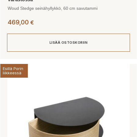
Woud Stedge seinähyllykkö, 60 cm savutammi
469,00
€
LISÄÄ OSTOSKORIIN
Esillä Porin
liikkeessä