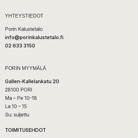
o
s
t
YHTEYSTIEDOT
i
Porin Kalustetalo
info@porinkalustetalo.fi
02 633 3150
PORIN MYYMÄLÄ
Gallen-Kallelankatu 20
28100 PORI
Ma – Pe 10-18
La 10 – 15
Su: suljettu
TOIMITUSEHDOT