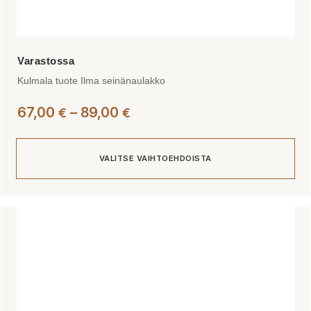
Kulmala tuote Ilma seinänaulakko
Hintaluokka:
67,00
–
89,00
€
€
67,00 €
-
VALITSE VAIHTOEHDOISTA
89,00 €
Tällä
tuotteella
on
useampi
muunnelma.
Voit
tehdä