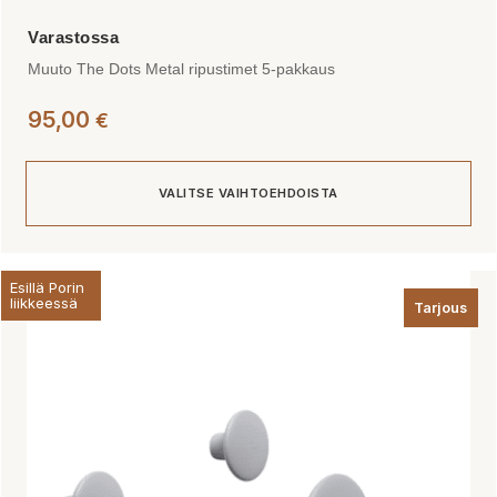
Muuto The Dots Metal ripustimet 5-pakkaus
95,00
€
VALITSE VAIHTOEHDOISTA
Tällä
Esillä Porin
tuotteella
liikkeessä
Tarjous
on
useampi
muunnelma.
Voit
tehdä
valinnat
tuotteen