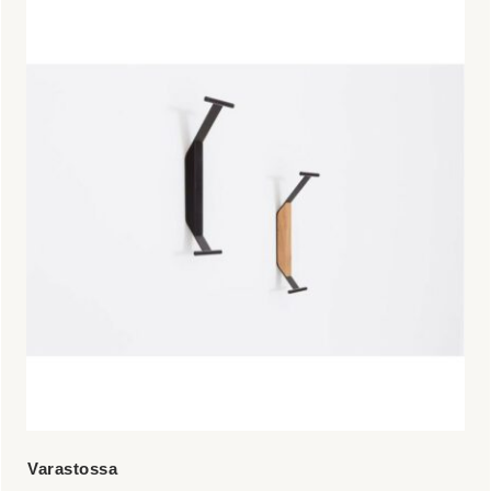
tuotteella
on
useampi
muunnelma.
Voit
tehdä
valinnat
tuotteen
sivulla.