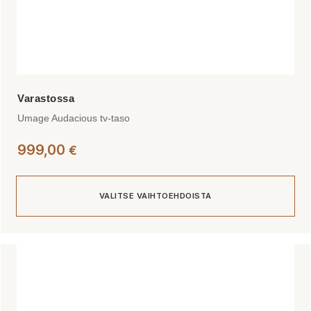
Umage Audacious tv-taso
999,00
€
VALITSE VAIHTOEHDOISTA
Tällä
tuotteella
on
useampi
muunnelma.