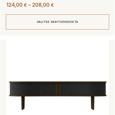
Hintaluokka:
124,00
–
208,00
€
€
124,00 €
-
VALITSE VAIHTOEHDOISTA
208,00 €
Tällä
tuotteella
on
useampi
muunnelma.
Voit
tehdä
valinnat
tuotteen
sivulla.