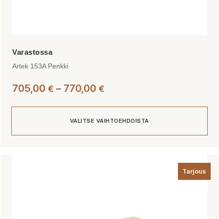
Artek 153A Penkki
Hintaluokka:
705,00
–
770,00
€
€
705,00 €
-
VALITSE VAIHTOEHDOISTA
770,00 €
Tällä
tuotteella
Tarjous
on
useampi
muunnelma.
Voit