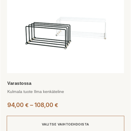
valinnat
tuotteen
sivulla.
Kulmala tuote Ilma kenkäteline
Hintaluokka:
94,00
–
108,00
€
€
94,00 €
-
VALITSE VAIHTOEHDOISTA
108,00 €