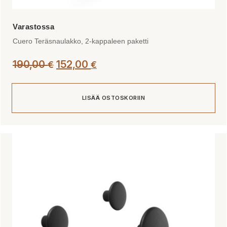
Cuero Teräsnaulakko, 2-kappaleen paketti
Alkuperäinen
Nykyinen
190,00
152,00
€
€
hinta
hinta
oli:
on:
LISÄÄ OSTOSKORIIN
190,00 €.
152,00 €.