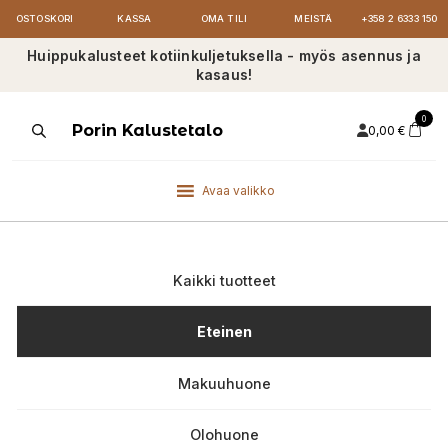
OSTOSKORI
KASSA
OMA TILI
MEISTÄ
+358 2 6333 150
Huippukalusteet kotiinkuljetuksella - myös asennus ja
kasaus!
0
Products
Porin Kalustetalo
0,00
€
search
Avaa valikko
Kaikki tuotteet
Eteinen
Makuuhuone
Olohuone