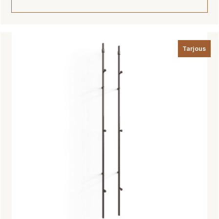
640,00 €
Tällä
tuotteella
Tarjous
on
useampi
muunnelma.
Voit
tehdä
valinnat
tuotteen
sivulla.