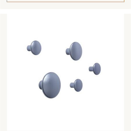
Tällä
tuotteella
on
useampi
muunnelma.
Voit
tehdä
valinnat
tuotteen
sivulla.