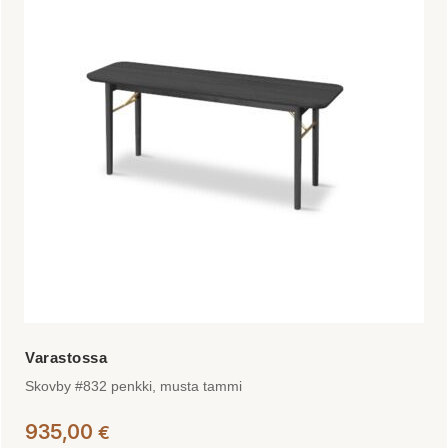
Skovby #832 penkki, musta tammi
935,00
€