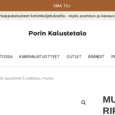
A
OMA TILI
Huippukalusteet kotiinkuljetuksella - myös asennus ja kasaus
Porin Kalustetalo
TOSSA
KAMPANJATUOTTEET
OUTLET
BRÄNDIT
P
ts ripustimet 5-pakkaus, musta
MU
RI