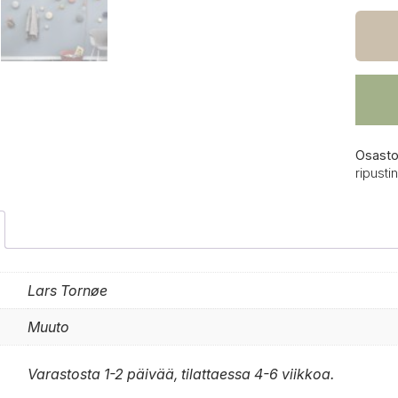
Dots
ripust
5-
pakka
musta
määrä
Osasto
ripustin
Lars Tornøe
Muuto
Varastosta 1-2 päivää, tilattaessa 4-6 viikkoa.