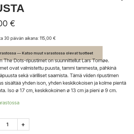
USTA
,00
€
nta 30 päivän aikana:
115,00
€
rastossa — Katso muut varastossa olevat tuotteet
 The Dots-ripustimet on suunnittellut Lars Tornøe.
imet ovat valmistettu puusta, tammi tammesta, pähkinä
äpuusta sekä värilliset saarnista. Tämä viiden ripustimen
s sisältää yhden ison, yhden keskikokoisen ja kolme pientä
inta. Iso ø 17 cm, keskikokoinen ø 13 cm ja pieni ø 9 cm.
arastossa
+
o