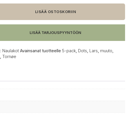
LISÄÄ OSTOSKORIIN
imet
us,
LISÄÄ TARJOUSPYYNTÖÖN
:
Naulakot
Avainsanat tuotteelle
5-pack
,
Dots
,
Lars
,
muuto
,
,
Tornøe