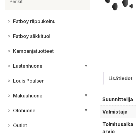
Penkit
>
Fatboy riippukeinu
>
Fatboy säkkituoli
>
Kampanjatuotteet
>
Lastenhuone
▼
Lisätiedot
>
Louis Poulsen
>
Makuuhuone
▼
Suunnittelija
>
Olohuone
▼
Valmistaja
Toimitusaika
>
Outlet
arvio