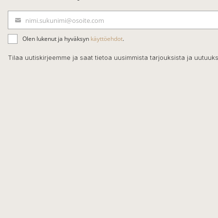
nimi.sukunimi@osoite.com
S
ä
Olen lukenut ja hyväksyn
käyttöehdot
.
h
k
Tilaa uutiskirjeemme ja saat tietoa uusimmista tarjouksista ja uutuuks
ö
p
o
s
t
i