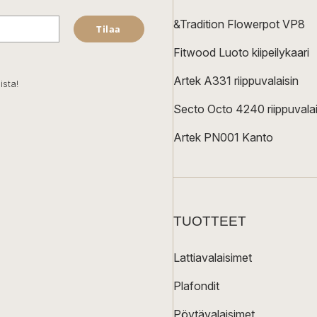
&Tradition Flowerpot VP8
Tilaa
Fitwood Luoto kiipeilykaari
Artek A331 riippuvalaisin
ista!
Secto Octo 4240 riippuvalai
Artek PN001 Kanto
TUOTTEET
Lattiavalaisimet
Plafondit
Pöytävalaisimet