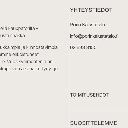
YHTEYSTIEDOT
Porin Kalustetalo
ellä kauppatorilta –
lusta saakka.
info@porinkalustetalo.fi
dukkaimpia ja kiinnostavimpia
02 633 3150
Olemme erikoistuneet
iselle. Vuosikymmenten ajan
ukupolven aikana kertynyt jo
TOIMITUSEHDOT
SUOSITTELEMME