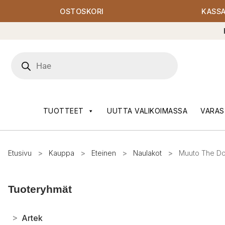
OSTOSKORI
KASS
Products
search
TUOTTEET
UUTTA VALIKOIMASSA
VARAS
Etusivu
>
Kauppa
>
Eteinen
>
Naulakot
>
Muuto The Do
Tuoteryhmät
>
Artek