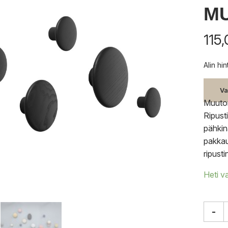
M
115
Alin hi
Va
Muuton
Ripust
pähkin
pakkau
ripust
Heti v
-
Muut
The