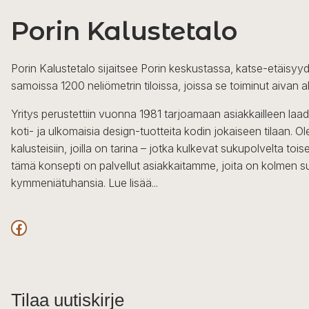
Porin Kalustetalo
Porin Kalustetalo sijaitsee Porin keskustassa, katse-etäisyyd
samoissa 1200 neliömetrin tiloissa, joissa se toiminut aivan a
Yritys perustettiin vuonna 1981 tarjoamaan asiakkailleen laa
koti- ja ulkomaisia design-tuotteita kodin jokaiseen tilaan. 
kalusteisiin, joilla on tarina – jotka kulkevat sukupolvelta to
tämä konsepti on palvellut asiakkaitamme, joita on kolmen s
kymmeniätuhansia.
Lue lisää...
Facebook
Tilaa uutiskirje