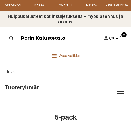
OSTOSKORI
KASSA
OMA TILI
MEISTÄ
+358 2 6333 150
Huippukalusteet kotiinkuljetuksella - myös asennus ja
kasaus!
0
Products
Porin Kalustetalo
0,00
€
search
Avaa valikko
Etusivu
Tuoteryhmät
5-pack