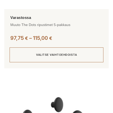
Muuto The Dots ripustimet 5-pakkaus
Hintaluokka:
97,75
–
115,00
€
€
97,75 €
-
VALITSE VAIHTOEHDOISTA
115,00 €
Tällä
tuotteella
on
useampi
muunnelma.
Voit
tehdä