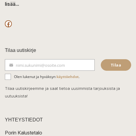
lisää...
F
a
c
Tilaa uutiskirje
e
Tilaa
nimi.sukunimi@osoite.com
b
S
ä
o
Olen lukenut ja hyväksyn
käyttöehdot
.
h
k
o
Tilaa uutiskirjeemme ja saat tietoa uusimmista tarjouksista ja
ö
uutuuksista!
k
p
o
s
t
YHTEYSTIEDOT
i
Porin Kalustetalo