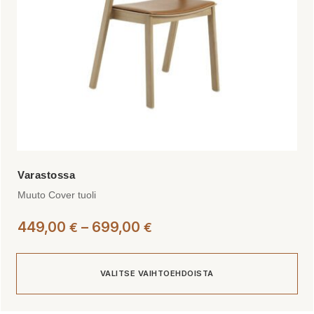
tuotteen
sivulla.
Muuto Cover tuoli
Hintaluokka:
449,00
–
699,00
€
€
449,00 €
-
VALITSE VAIHTOEHDOISTA
699,00 €