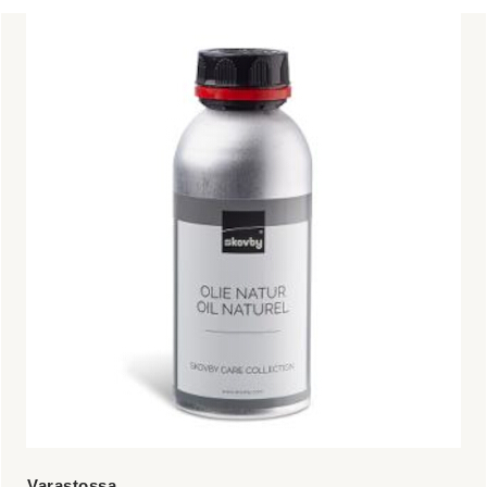
Tällä
tuotteella
on
useampi
muunnelma.
Voit
tehdä
valinnat
tuotteen
sivulla.