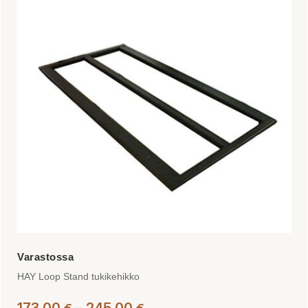
useampi
muunnelma.
Voit
tehdä
valinnat
tuotteen
sivulla.
HAY Loop Stand tukikehikko
Hintaluokka: