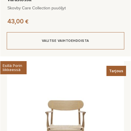
Skovby Care Collection puuöljyt
43,00
€
VALITSE VAIHTOEHDOISTA
Tällä
Esillä Porin
tuotteella
liikkeessä
Tarjous
on
useampi
muunnelma.
Voit
tehdä
valinnat
tuotteen
sivulla.