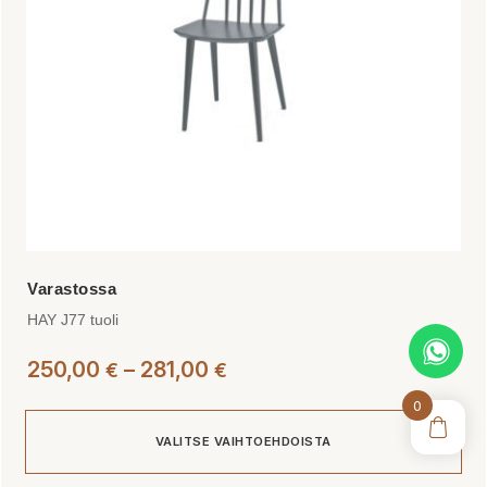
valinnat
tuotteen
sivulla.
HAY J77 tuoli
Hintaluokka:
250,00
–
281,00
€
€
250,00 €
0
-
VALITSE VAIHTOEHDOISTA
281,00 €