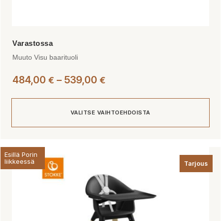
Muuto Visu baarituoli
Hintaluokka:
484,00
–
539,00
€
€
484,00 €
-
VALITSE VAIHTOEHDOISTA
539,00 €
Tällä
Esillä Porin
tuotteella
liikkeessä
Tarjous
on
useampi
muunnelma.
Voit
tehdä