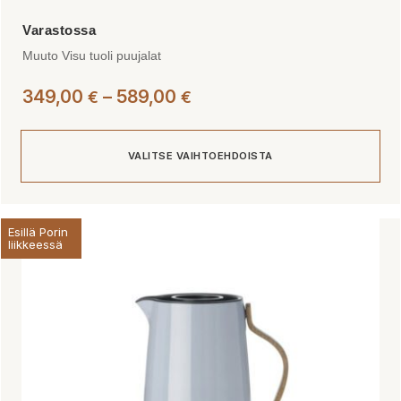
Muuto Visu tuoli puujalat
Hintaluokka:
349,00
–
589,00
€
€
349,00 €
-
VALITSE VAIHTOEHDOISTA
589,00 €
Tällä
Esillä Porin
tuotteella
liikkeessä
on
useampi
muunnelma.
Voit
tehdä
valinnat
tuotteen