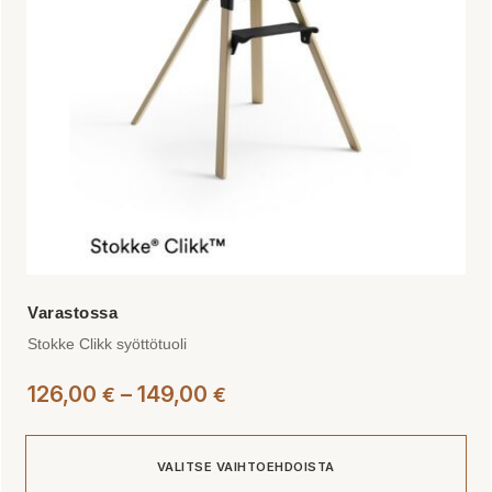
valinnat
tuotteen
sivulla.
Stokke Clikk syöttötuoli
Hintaluokka:
126,00
–
149,00
€
€
126,00 €
-
VALITSE VAIHTOEHDOISTA
149,00 €