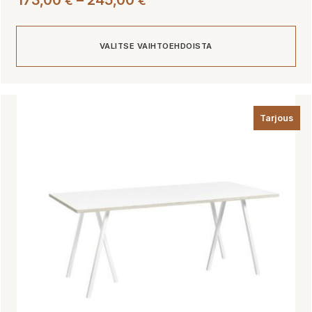
173,00
–
245,00
€
€
173,00 €
-
VALITSE VAIHTOEHDOISTA
245,00 €
Tällä
tuotteella
Tarjous
on
useampi
muunnelma.
Voit
tehdä
valinnat
tuotteen
sivulla.