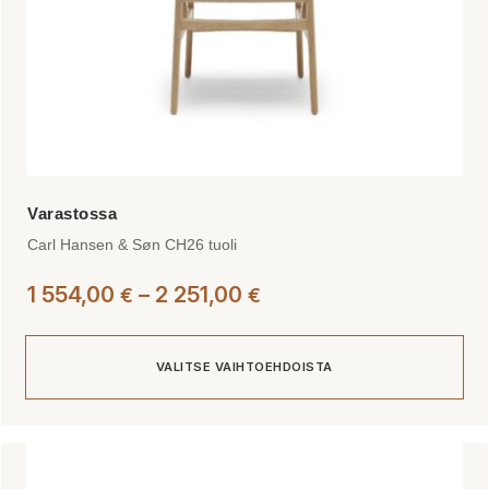
Carl Hansen & Søn CH26 tuoli
Hintaluokka:
1 554,00
–
2 251,00
€
€
1
554,00 €
VALITSE VAIHTOEHDOISTA
-
2
251,00 €
Tällä
tuotteella