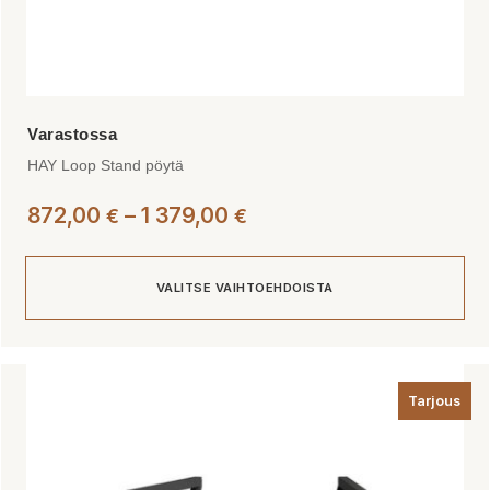
HAY Loop Stand pöytä
Hintaluokka:
872,00
–
1 379,00
€
€
872,00 €
-
VALITSE VAIHTOEHDOISTA
1
379,00 €
Tällä
tuotteella
Tarjous
on
useampi
muunnelma.