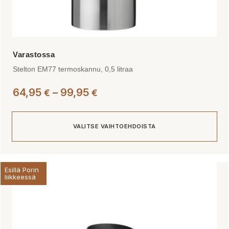
Stelton EM77 termoskannu, 0,5 litraa
Hintaluokka:
64,95
–
99,95
€
€
64,95 €
-
VALITSE VAIHTOEHDOISTA
99,95 €
Tällä
Esillä Porin
tuotteella
liikkeessä
on
useampi
muunnelma.
Voit