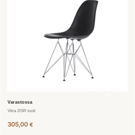
Voit
tehdä
valinnat
tuotteen
sivulla.
Vitra DSR tuoli
305,00
€