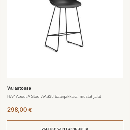
tehdä
valinnat
tuotteen
sivulla.
HAY About A Stool AAS38 baarijakkara, mustat jalat
298,00
€
VALITSE VAIHTOEHDOISTA