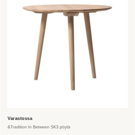
on
useampi
muunnelma.
Voit
tehdä
valinnat
tuotteen
sivulla.
&Tradition In Between SK3 pöytä