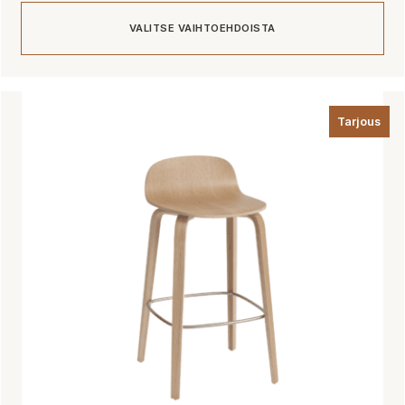
VALITSE VAIHTOEHDOISTA
Tällä
tuotteella
Tarjous
on
useampi
muunnelma.
Voit
tehdä
valinnat
tuotteen
sivulla.