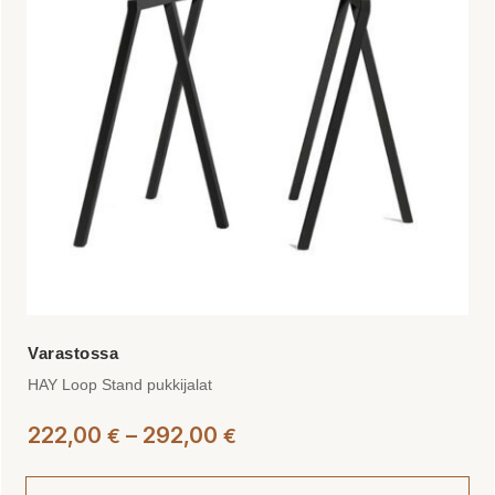
Voit
tehdä
valinnat
tuotteen
sivulla.
HAY Loop Stand pukkijalat
Hintaluokka:
222,00
–
292,00
€
€
222,00 €
-