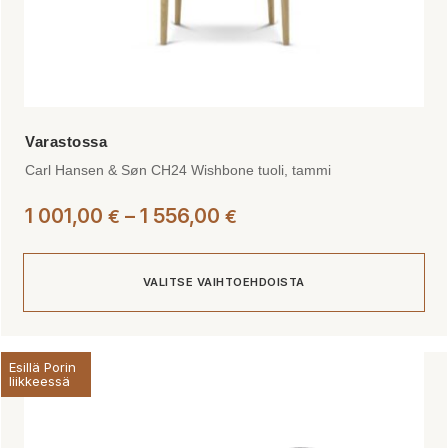
Carl Hansen & Søn CH24 Wishbone tuoli, tammi
Hintaluokka:
1 001,00
–
1 556,00
€
€
1
001,00 €
VALITSE VAIHTOEHDOISTA
-
1
556,00 €
Tällä
Esillä Porin
tuotteella
liikkeessä
on
useampi
muunnelma.