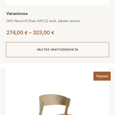
HAY About A Chair AAC12 tuoli, lakattu tammi
Hintaluokka:
274,00
–
323,00
€
€
274,00 €
-
VALITSE VAIHTOEHDOISTA
323,00 €
Tällä
tuotteella
Tarjous
on
useampi
muunnelma.
Voit
tehdä
valinnat