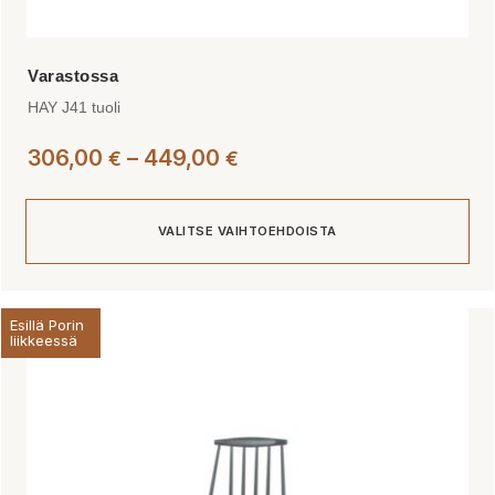
HAY J41 tuoli
Hintaluokka:
306,00
–
449,00
€
€
306,00 €
-
VALITSE VAIHTOEHDOISTA
449,00 €
Tällä
Esillä Porin
tuotteella
liikkeessä
on
useampi
muunnelma.
Voit
tehdä