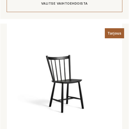
VALITSE VAIHTOEHDOISTA
292,00 €
Tällä
tuotteella
Tarjous
on
useampi
muunnelma.
Voit
tehdä
valinnat
tuotteen
sivulla.