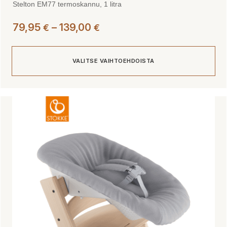
Stelton EM77 termoskannu, 1 litra
Hintaluokka:
79,95
–
139,00
€
€
79,95 €
-
VALITSE VAIHTOEHDOISTA
139,00 €
Tällä
tuotteella
on
useampi
muunnelma.
Voit
tehdä
valinnat
tuotteen
sivulla.