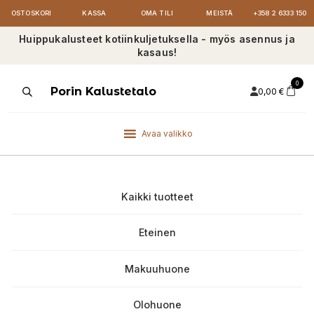
OSTOSKORI
KASSA
OMA TILI
MEISTÄ
+358 2 6333 150
Huippukalusteet kotiinkuljetuksella - myös asennus ja
kasaus!
0
Products
Porin Kalustetalo
0,00
€
search
Avaa valikko
Kaikki tuotteet
Eteinen
Makuuhuone
Olohuone