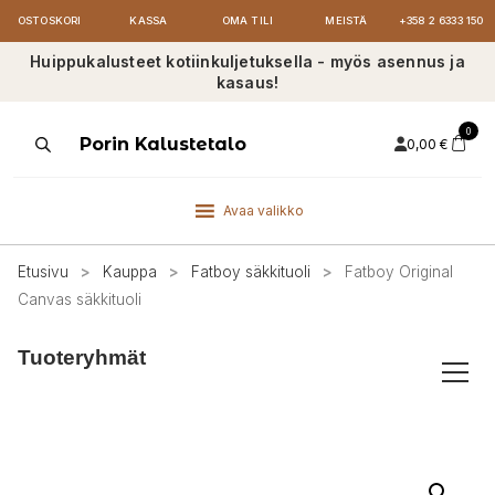
OSTOSKORI
KASSA
OMA TILI
MEISTÄ
+358 2 6333 150
Huippukalusteet kotiinkuljetuksella - myös asennus ja
kasaus!
0
Products
Porin Kalustetalo
0,00
€
search
Avaa valikko
Etusivu
>
Kauppa
>
Fatboy säkkituoli
>
Fatboy Original
Canvas säkkituoli
Tuoteryhmät