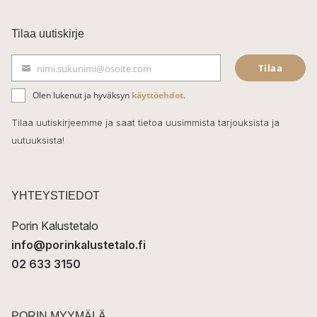
a
c
Tilaa uutiskirje
e
Tilaa
nimi.sukunimi@osoite.com
b
S
ä
o
Olen lukenut ja hyväksyn
käyttöehdot
.
h
k
o
Tilaa uutiskirjeemme ja saat tietoa uusimmista tarjouksista ja
ö
uutuuksista!
k
p
o
s
t
YHTEYSTIEDOT
i
Porin Kalustetalo
info@porinkalustetalo.fi
02 633 3150
PORIN MYYMÄLÄ