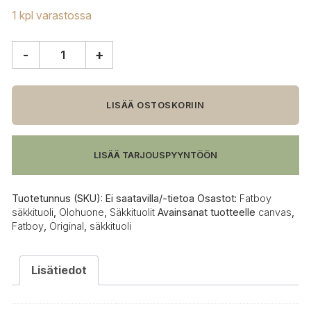
1 kpl varastossa
-
+
Fatboy
Original
Canvas
säkkituoli
LISÄÄ OSTOSKORIIN
määrä
LISÄÄ TARJOUSPYYNTÖÖN
Tuotetunnus (SKU):
Ei saatavilla/-tietoa
Osastot:
Fatboy
säkkituoli
,
Olohuone
,
Säkkituolit
Avainsanat tuotteelle
canvas
,
Fatboy
,
Original
,
säkkituoli
Lisätiedot