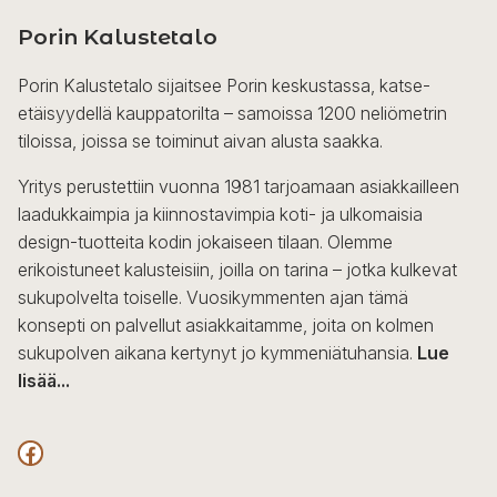
Porin Kalustetalo
Porin Kalustetalo sijaitsee Porin keskustassa, katse-
etäisyydellä kauppatorilta – samoissa 1200 neliömetrin
tiloissa, joissa se toiminut aivan alusta saakka.
Yritys perustettiin vuonna 1981 tarjoamaan asiakkailleen
laadukkaimpia ja kiinnostavimpia koti- ja ulkomaisia
design-tuotteita kodin jokaiseen tilaan. Olemme
erikoistuneet kalusteisiin, joilla on tarina – jotka kulkevat
sukupolvelta toiselle. Vuosikymmenten ajan tämä
konsepti on palvellut asiakkaitamme, joita on kolmen
sukupolven aikana kertynyt jo kymmeniätuhansia.
Lue
lisää...
F