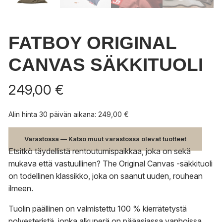
FATBOY ORIGINAL
CANVAS SÄKKITUOLI
249,00
€
Alin hinta 30 päivän aikana:
249,00
€
Varastossa — Katso muut varastossa olevat tuotteet
Etsitkö täydellistä rentoutumispaikkaa, joka on sekä
mukava että vastuullinen? The Original Canvas -säkkituoli
on todellinen klassikko, joka on saanut uuden, rouhean
ilmeen.
Tuolin päällinen on valmistettu 100 % kierrätetystä
polyesteristä, jonka alkuperä on pääasiassa vanhoissa,