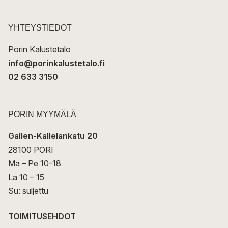
o
s
t
YHTEYSTIEDOT
i
Porin Kalustetalo
info@porinkalustetalo.fi
02 633 3150
PORIN MYYMÄLÄ
Gallen-Kallelankatu 20
28100 PORI
Ma – Pe 10-18
La 10 – 15
Su: suljettu
TOIMITUSEHDOT