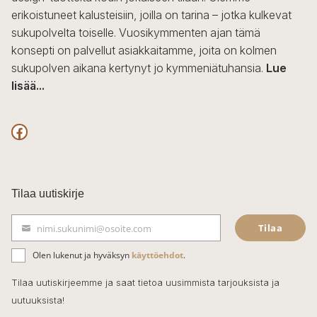
erikoistuneet kalusteisiin, joilla on tarina – jotka kulkevat
sukupolvelta toiselle. Vuosikymmenten ajan tämä
konsepti on palvellut asiakkaitamme, joita on kolmen
sukupolven aikana kertynyt jo kymmeniätuhansia.
Lue
lisää...
F
a
c
Tilaa uutiskirje
e
Tilaa
nimi.sukunimi@osoite.com
b
S
ä
o
Olen lukenut ja hyväksyn
käyttöehdot
.
h
k
o
Tilaa uutiskirjeemme ja saat tietoa uusimmista tarjouksista ja
ö
uutuuksista!
k
p