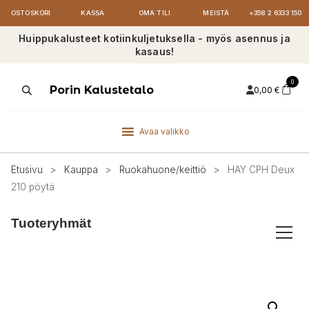
OSTOSKORI
KASSA
OMA TILI
MEISTÄ
+358 2 6333 150
Huippukalusteet kotiinkuljetuksella - myös asennus ja
kasaus!
0
Products
Porin Kalustetalo
0,00
€
search
Avaa valikko
Etusivu
>
Kauppa
>
Ruokahuone/keittiö
>
HAY CPH Deux
210 pöytä
Tuoteryhmät