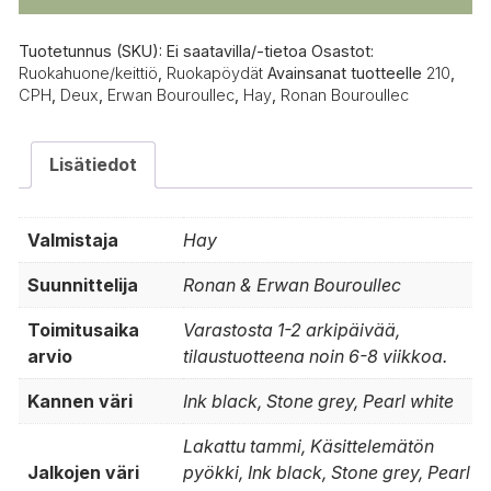
Tuotetunnus (SKU):
Ei saatavilla/-tietoa
Osastot:
Ruokahuone/keittiö
,
Ruokapöydät
Avainsanat tuotteelle
210
,
CPH
,
Deux
,
Erwan Bouroullec
,
Hay
,
Ronan Bouroullec
Lisätiedot
Valmistaja
Hay
Suunnittelija
Ronan & Erwan Bouroullec
Toimitusaika
Varastosta 1-2 arkipäivää,
arvio
tilaustuotteena noin 6-8 viikkoa.
Kannen väri
Ink black, Stone grey, Pearl white
Lakattu tammi, Käsittelemätön
Jalkojen väri
pyökki, Ink black, Stone grey, Pearl