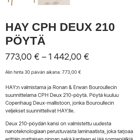
HAY CPH DEUX 210
PÖYTÄ
Hintaluokka:
773,00
€
–
1 442,00
€
773,00 €
-
Alin hinta 30 päivän aikana:
773,00
€
1
442,00 €
HAY:n valmistama ja Ronan & Erwan Bouroullecin
suunnittelama CPH Deux 210-pöytä. Pöytä kuuluu
Copenhaug Deux-mallistoon, jonka Bouroullecin
veljekset suunnittelivat HAY:lle.
Deux 210-pöydän kansi on valmistettu uudesta
nanoteknologiaan perustuvasta laminaatista, joka tarjoaa
erittäin mattaisen pinnan sekä kanteen ei jää sormenjälkiä.