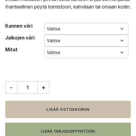
Ihanteellinen pöytä toimistoon, kahvilaan tai omaan kotiin.
Kannen väri
Jalkojen väri
Mitat
-
+
HAY
CPH
Deux
210
LISÄÄ OSTOSKORIIN
pöytä
määrä
LISÄÄ TARJOUSPYYNTÖÖN