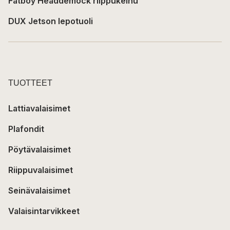
Fatboy Headdemock riippukeinu
DUX Jetson lepotuoli
TUOTTEET
Lattiavalaisimet
Plafondit
Pöytävalaisimet
Riippuvalaisimet
Seinävalaisimet
Valaisintarvikkeet