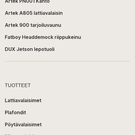
Artek PN001 Kanto
Artek A805 lattiavalaisin
Artek 900 tarjoiluvaunu
Fatboy Headdemock riippukeinu
DUX Jetson lepotuoli
TUOTTEET
Lattiavalaisimet
Plafondit
Pöytävalaisimet