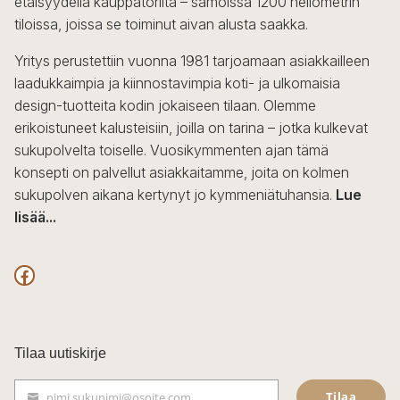
etäisyydellä kauppatorilta – samoissa 1200 neliömetrin
valinnat
tiloissa, joissa se toiminut aivan alusta saakka.
tuotteen
sivulla.
Yritys perustettiin vuonna 1981 tarjoamaan asiakkailleen
laadukkaimpia ja kiinnostavimpia koti- ja ulkomaisia
design-tuotteita kodin jokaiseen tilaan. Olemme
erikoistuneet kalusteisiin, joilla on tarina – jotka kulkevat
sukupolvelta toiselle. Vuosikymmenten ajan tämä
konsepti on palvellut asiakkaitamme, joita on kolmen
sukupolven aikana kertynyt jo kymmeniätuhansia.
Lue
lisää...
F
a
c
Tilaa uutiskirje
e
Tilaa
nimi.sukunimi@osoite.com