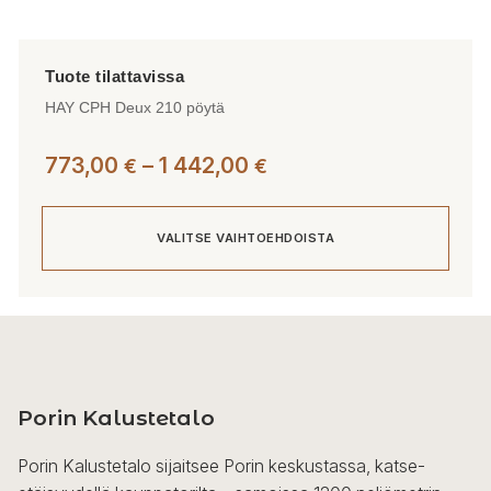
HAY CPH Deux 210 pöytä
Hintaluokka:
773,00
–
1 442,00
€
€
773,00 €
-
VALITSE VAIHTOEHDOISTA
1
442,00 €
Tällä
tuotteella
on
useampi
Porin Kalustetalo
muunnelma.
Voit
Porin Kalustetalo sijaitsee Porin keskustassa, katse-
tehdä