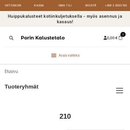
OSTOSKORI
KASSA
OMA TILI
MEISTÄ
+358 2 6333 150
Huippukalusteet kotiinkuljetuksella - myös asennus ja
kasaus!
0
Products
Porin Kalustetalo
0,00
€
search
Avaa valikko
Etusivu
Tuoteryhmät
210