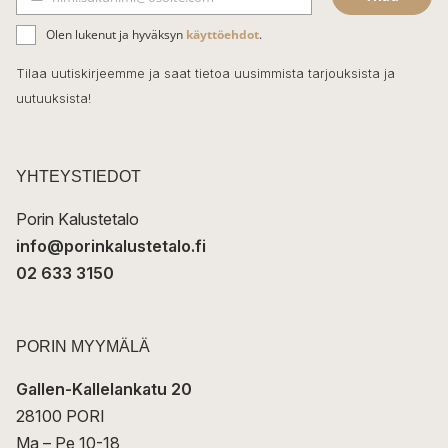
b
S
ä
o
Olen lukenut ja hyväksyn
käyttöehdot
.
h
k
o
Tilaa uutiskirjeemme ja saat tietoa uusimmista tarjouksista ja
ö
uutuuksista!
k
p
o
s
t
YHTEYSTIEDOT
i
Porin Kalustetalo
info@porinkalustetalo.fi
02 633 3150
PORIN MYYMÄLÄ
Gallen-Kallelankatu 20
28100 PORI
Ma – Pe 10-18