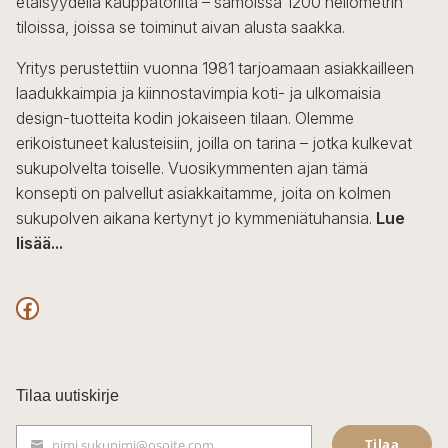
etäisyydellä kauppatorilta – samoissa 1200 neliömetrin
valinnat
tiloissa, joissa se toiminut aivan alusta saakka.
tuotteen
sivulla.
Yritys perustettiin vuonna 1981 tarjoamaan asiakkailleen
laadukkaimpia ja kiinnostavimpia koti- ja ulkomaisia
design-tuotteita kodin jokaiseen tilaan. Olemme
erikoistuneet kalusteisiin, joilla on tarina – jotka kulkevat
sukupolvelta toiselle. Vuosikymmenten ajan tämä
konsepti on palvellut asiakkaitamme, joita on kolmen
sukupolven aikana kertynyt jo kymmeniätuhansia.
Lue
lisää...
F
a
c
Tilaa uutiskirje
e
Tilaa
nimi.sukunimi@osoite.com