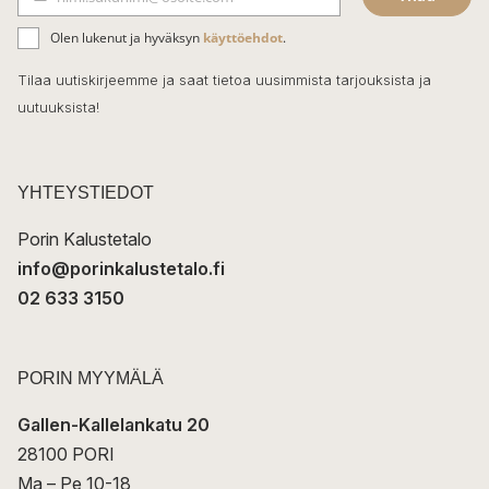
b
S
ä
o
Olen lukenut ja hyväksyn
käyttöehdot
.
h
k
o
Tilaa uutiskirjeemme ja saat tietoa uusimmista tarjouksista ja
ö
uutuuksista!
k
p
o
s
t
YHTEYSTIEDOT
i
Porin Kalustetalo
info@porinkalustetalo.fi
02 633 3150
PORIN MYYMÄLÄ
Gallen-Kallelankatu 20
28100 PORI
Ma – Pe 10-18