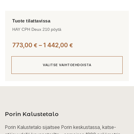
HAY CPH Deux 210 pöytä
Hintaluokka:
773,00
–
1 442,00
€
€
773,00 €
-
VALITSE VAIHTOEHDOISTA
1
442,00 €
Tällä
tuotteella
on
useampi
Porin Kalustetalo
muunnelma.
Voit
Porin Kalustetalo sijaitsee Porin keskustassa, katse-
tehdä