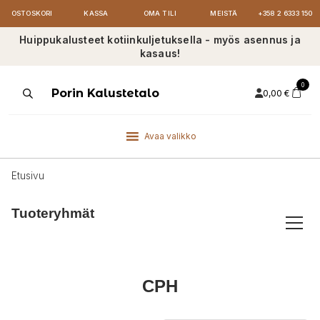
OSTOSKORI
KASSA
OMA TILI
MEISTÄ
+358 2 6333 150
Huippukalusteet kotiinkuljetuksella - myös asennus ja
kasaus!
0
Products
Porin Kalustetalo
0,00
€
search
Avaa valikko
Etusivu
Tuoteryhmät
CPH