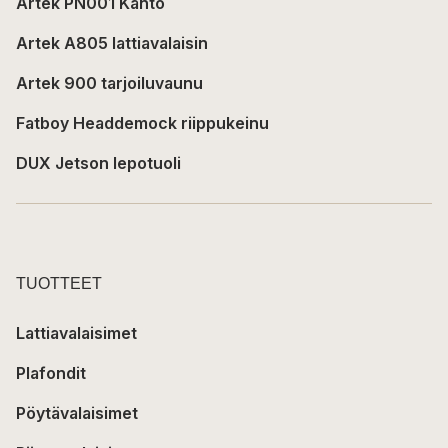
Artek PN001 Kanto
Artek A805 lattiavalaisin
Artek 900 tarjoiluvaunu
Fatboy Headdemock riippukeinu
DUX Jetson lepotuoli
TUOTTEET
Lattiavalaisimet
Plafondit
Pöytävalaisimet