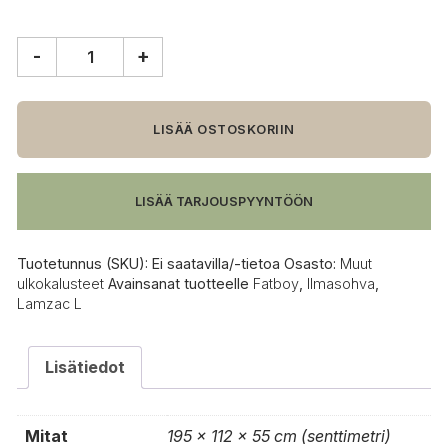
-
+
Fatboy
Lamzac
L
ilmasohva
LISÄÄ OSTOSKORIIN
määrä
LISÄÄ TARJOUSPYYNTÖÖN
Tuotetunnus (SKU):
Ei saatavilla/-tietoa
Osasto:
Muut
ulkokalusteet
Avainsanat tuotteelle
Fatboy
,
Ilmasohva
,
Lamzac L
Lisätiedot
Mitat
195 × 112 × 55 cm (senttimetri)