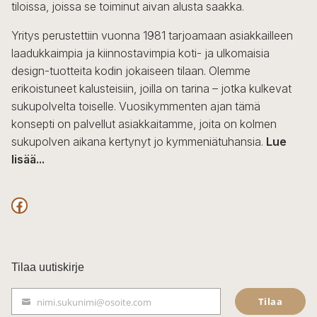
tiloissa, joissa se toiminut aivan alusta saakka.
Yritys perustettiin vuonna 1981 tarjoamaan asiakkailleen
laadukkaimpia ja kiinnostavimpia koti- ja ulkomaisia
design-tuotteita kodin jokaiseen tilaan. Olemme
erikoistuneet kalusteisiin, joilla on tarina – jotka kulkevat
sukupolvelta toiselle. Vuosikymmenten ajan tämä
konsepti on palvellut asiakkaitamme, joita on kolmen
sukupolven aikana kertynyt jo kymmeniätuhansia.
Lue
lisää...
F
a
c
Tilaa uutiskirje
e
Tilaa
nimi.sukunimi@osoite.com
b
S