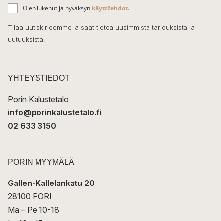
ä
o
Olen lukenut ja hyväksyn
käyttöehdot
.
h
k
o
Tilaa uutiskirjeemme ja saat tietoa uusimmista tarjouksista ja
ö
uutuuksista!
k
p
o
s
t
YHTEYSTIEDOT
i
Porin Kalustetalo
info@porinkalustetalo.fi
02 633 3150
PORIN MYYMÄLÄ
Gallen-Kallelankatu 20
28100 PORI
Ma – Pe 10-18