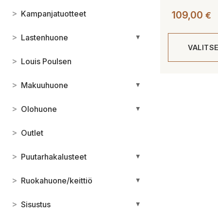
>
Kampanjatuotteet
109,00
€
>
Lastenhuone
▼
VALITS
>
Louis Poulsen
Tällä
>
Makuuhuone
▼
tuotteella
on
>
Olohuone
▼
useampi
muunnelma.
>
Outlet
Voit
tehdä
>
Puutarhakalusteet
▼
valinnat
tuotteen
>
Ruokahuone/keittiö
▼
sivulla.
>
Sisustus
▼