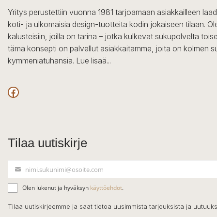
Yritys perustettiin vuonna 1981 tarjoamaan asiakkailleen laa
koti- ja ulkomaisia design-tuotteita kodin jokaiseen tilaan. 
kalusteisiin, joilla on tarina – jotka kulkevat sukupolvelta to
tämä konsepti on palvellut asiakkaitamme, joita on kolmen s
kymmeniätuhansia.
Lue lisää...
Facebook
Tilaa uutiskirje
nimi.sukunimi@osoite.com
S
ä
Olen lukenut ja hyväksyn
käyttöehdot
.
h
k
Tilaa uutiskirjeemme ja saat tietoa uusimmista tarjouksista ja uutuuks
ö