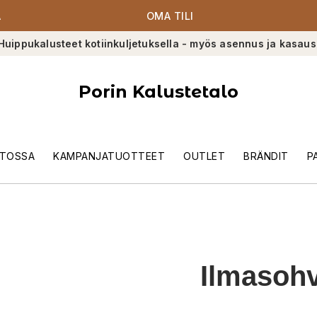
A
OMA TILI
Huippukalusteet kotiinkuljetuksella - myös asennus ja kasaus
Porin Kalustetalo
TOSSA
KAMPANJATUOTTEET
OUTLET
BRÄNDIT
P
Ilmasoh