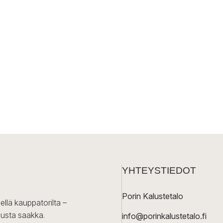
YHTEYSTIEDOT
Porin Kalustetalo
ellä kauppatorilta –
lusta saakka.
info@porinkalustetalo.fi