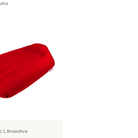
ulos
c L ilmasohva