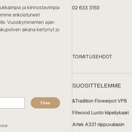
dukkaimpia ja kiinnostavimpia
02 633 3150
Olemme erikoistuneet
iselle. Vuosikymmenten ajan
ukupolven aikana kertynyt jo
TOIMITUSEHDOT
SUOSITTELEMME
&Tradition Flowerpot VP8
Tilaa
Fitwood Luoto kiipeilykaari
Artek A331 riippuvalaisin
ista!