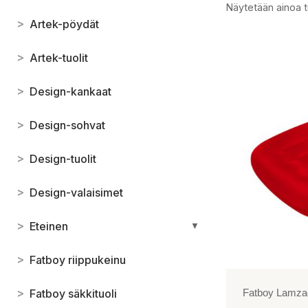
Näytetään ainoa t
>
Artek-pöydät
>
Artek-tuolit
>
Design-kankaat
>
Design-sohvat
>
Design-tuolit
>
Design-valaisimet
>
Eteinen
▼
>
Fatboy riippukeinu
>
Fatboy säkkituoli
Fatboy Lamza