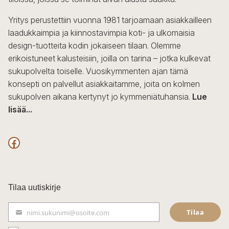
tuotteen
sivulla.
Yritys perustettiin vuonna 1981 tarjoamaan asiakkailleen
laadukkaimpia ja kiinnostavimpia koti- ja ulkomaisia
design-tuotteita kodin jokaiseen tilaan. Olemme
erikoistuneet kalusteisiin, joilla on tarina – jotka kulkevat
sukupolvelta toiselle. Vuosikymmenten ajan tämä
konsepti on palvellut asiakkaitamme, joita on kolmen
sukupolven aikana kertynyt jo kymmeniätuhansia.
Lue
lisää...
F
a
c
Tilaa uutiskirje
e
Tilaa
nimi.sukunimi@osoite.com
b
S
ä