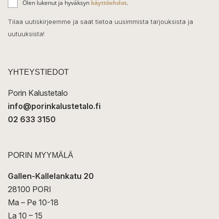
o
Olen lukenut ja hyväksyn
käyttöehdot
.
h
k
o
Tilaa uutiskirjeemme ja saat tietoa uusimmista tarjouksista ja
ö
uutuuksista!
k
p
o
s
t
YHTEYSTIEDOT
i
Porin Kalustetalo
info@porinkalustetalo.fi
02 633 3150
PORIN MYYMÄLÄ
Gallen-Kallelankatu 20
28100 PORI
Ma – Pe 10-18
La 10 – 15