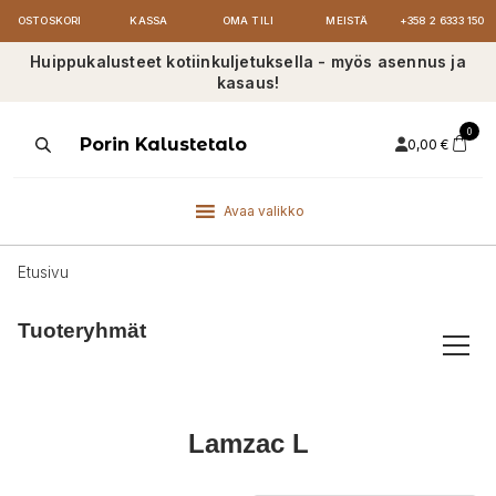
OSTOSKORI
KASSA
OMA TILI
MEISTÄ
+358 2 6333 150
Huippukalusteet kotiinkuljetuksella - myös asennus ja
kasaus!
0
Products
Porin Kalustetalo
0,00
€
search
Avaa valikko
Etusivu
Tuoteryhmät
Lamzac L