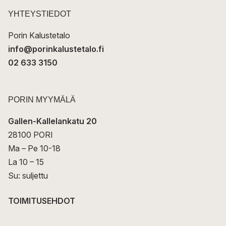
s
t
YHTEYSTIEDOT
i
Porin Kalustetalo
info@porinkalustetalo.fi
02 633 3150
PORIN MYYMÄLÄ
Gallen-Kallelankatu 20
28100 PORI
Ma – Pe 10-18
La 10 – 15
Su: suljettu
TOIMITUSEHDOT