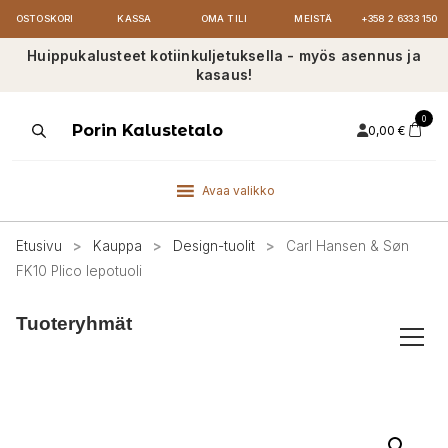
OSTOSKORI
KASSA
OMA TILI
MEISTÄ
+358 2 6333 150
Huippukalusteet kotiinkuljetuksella - myös asennus ja
kasaus!
0
Products
Porin Kalustetalo
0,00
€
search
Avaa valikko
Etusivu
>
Kauppa
>
Design-tuolit
>
Carl Hansen & Søn
FK10 Plico lepotuoli
Tuoteryhmät