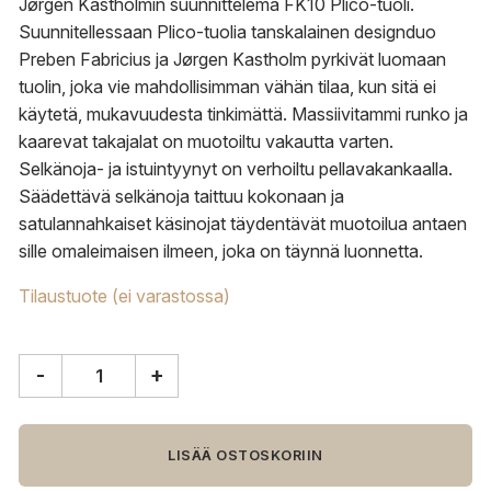
Jørgen Kastholmin suunnittelema FK10 Plico-tuoli.
Suunnitellessaan Plico-tuolia tanskalainen designduo
Preben Fabricius ja Jørgen Kastholm pyrkivät luomaan
tuolin, joka vie mahdollisimman vähän tilaa, kun sitä ei
käytetä, mukavuudesta tinkimättä. M
assiivitammi runko ja
kaarevat takajalat on muotoiltu vakautta varten.
Selkänoja- ja istuintyynyt on verhoiltu pellavakankaalla.
Säädettävä selkänoja taittuu kokonaan ja
satulannahkaiset käsinojat täydentävät muotoilua antaen
sille omaleimaisen ilmeen, joka on täynnä luonnetta.
Tilaustuote (ei varastossa)
-
+
Carl
Hansen
&
Søn
LISÄÄ OSTOSKORIIN
FK10