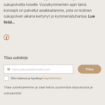
sukupolvelta toiselle. Vuosikymmenten ajan tämä
konsepti on palvellut asiakkaitamme, joita on kolmen
sukupolven aikana kertynyt jo kymmeniätuhansia.
Lue
lisää...
F
a
c
Tilaa uutiskirje
e
Tilaa
nimi.sukunimi@osoite.com
b
S
ä
o
Olen lukenut ja hyväksyn
käyttöehdot
.
h
k
o
Tilaa uutiskirjeemme ja saat tietoa uusimmista tarjouksista ja
ö
uutuuksista!
k
p
o