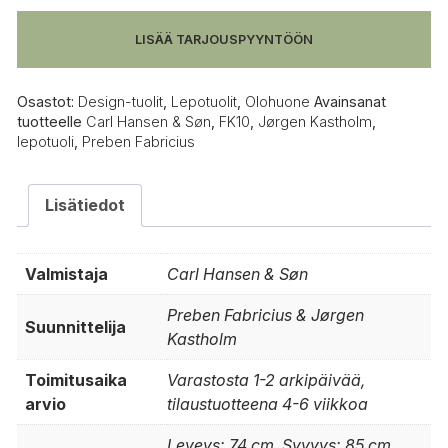
Plico
lepotuoli
LISÄÄ TARJOUSPYYNTÖÖN
määrä
Osastot:
Design-tuolit
,
Lepotuolit
,
Olohuone
Avainsanat
tuotteelle
Carl Hansen & Søn
,
FK10
,
Jørgen Kastholm
,
lepotuoli
,
Preben Fabricius
Lisätiedot
Valmistaja
Carl Hansen & Søn
Preben Fabricius & Jørgen
Suunnittelija
Kastholm
Toimitusaika
Varastosta 1-2 arkipäivää,
arvio
tilaustuotteena 4-6 viikkoa
Leveys: 74 cm, Syvyys: 85 cm,