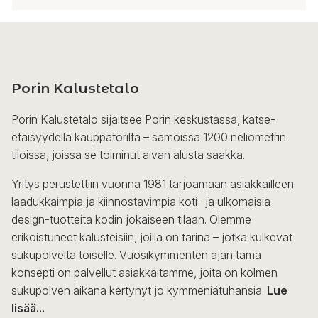
Porin Kalustetalo
Porin Kalustetalo sijaitsee Porin keskustassa, katse-
etäisyydellä kauppatorilta – samoissa 1200 neliömetrin
tiloissa, joissa se toiminut aivan alusta saakka.
Yritys perustettiin vuonna 1981 tarjoamaan asiakkailleen
laadukkaimpia ja kiinnostavimpia koti- ja ulkomaisia
design-tuotteita kodin jokaiseen tilaan. Olemme
erikoistuneet kalusteisiin, joilla on tarina – jotka kulkevat
sukupolvelta toiselle. Vuosikymmenten ajan tämä
konsepti on palvellut asiakkaitamme, joita on kolmen
sukupolven aikana kertynyt jo kymmeniätuhansia.
Lue
lisää...