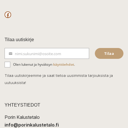
F
a
c
Tilaa uutiskirje
e
Tilaa
nimi.sukunimi@osoite.com
b
S
ä
o
Olen lukenut ja hyväksyn
käyttöehdot
.
h
k
o
Tilaa uutiskirjeemme ja saat tietoa uusimmista tarjouksista ja
ö
uutuuksista!
k
p
o
s
t
YHTEYSTIEDOT
i
Porin Kalustetalo
info@porinkalustetalo.fi