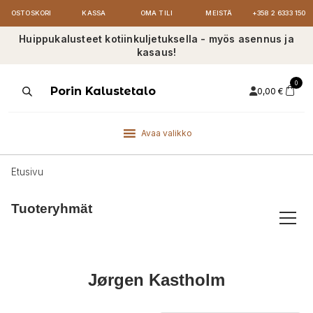
OSTOSKORI
KASSA
OMA TILI
MEISTÄ
+358 2 6333 150
Huippukalusteet kotiinkuljetuksella - myös asennus ja
kasaus!
0
Products
Porin Kalustetalo
0,00
€
search
Avaa valikko
Etusivu
Tuoteryhmät
Jørgen Kastholm