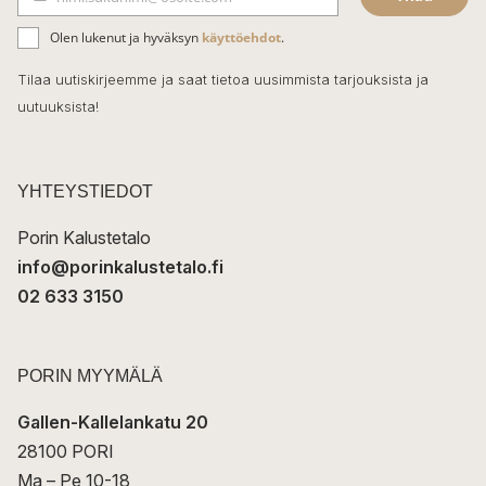
b
S
ä
o
Olen lukenut ja hyväksyn
käyttöehdot
.
h
k
o
Tilaa uutiskirjeemme ja saat tietoa uusimmista tarjouksista ja
ö
uutuuksista!
k
p
o
s
t
YHTEYSTIEDOT
i
Porin Kalustetalo
info@porinkalustetalo.fi
02 633 3150
PORIN MYYMÄLÄ
Gallen-Kallelankatu 20
28100 PORI
Ma – Pe 10-18