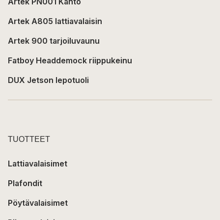
Artek PN001 Kanto
Artek A805 lattiavalaisin
Artek 900 tarjoiluvaunu
Fatboy Headdemock riippukeinu
DUX Jetson lepotuoli
TUOTTEET
Lattiavalaisimet
Plafondit
Pöytävalaisimet