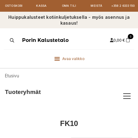
OSTOSKORI
KASSA
OMA TILI
MEISTÄ
+358 2 6333 150
Huippukalusteet kotiinkuljetuksella - myös asennus ja
kasaus!
0
Products
Porin Kalustetalo
0,00
€
search
Avaa valikko
Etusivu
Tuoteryhmät
FK10