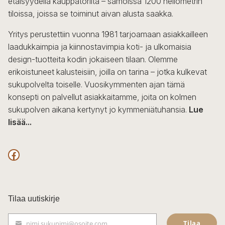
etäisyydellä kauppatorilta – samoissa 1200 neliömetrin
tiloissa, joissa se toiminut aivan alusta saakka.
Yritys perustettiin vuonna 1981 tarjoamaan asiakkailleen
laadukkaimpia ja kiinnostavimpia koti- ja ulkomaisia
design-tuotteita kodin jokaiseen tilaan. Olemme
erikoistuneet kalusteisiin, joilla on tarina – jotka kulkevat
sukupolvelta toiselle. Vuosikymmenten ajan tämä
konsepti on palvellut asiakkaitamme, joita on kolmen
sukupolven aikana kertynyt jo kymmeniätuhansia.
Lue
lisää...
F
a
c
Tilaa uutiskirje
e
Tilaa
nimi.sukunimi@osoite.com